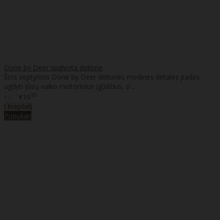
Done by Deer spalvota dėlionė
Šios septynios Done by Deer dėlionės medinės detalės padės
ugdyti Jūsų vaiko motorinius įgūdžius, o ..
75
95
€8
€10
Į krepšelį
Populiari