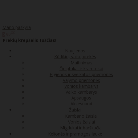
Mano paskyra
00
€0
0
Prekių krepšelis tuščias!
Naujienos
Kūdikių, vaikų prekės
Maitinimas
Čiulptukai ir kramtukai
Higienos ir sveikatos priemonės
Valymo priemonės
Vonios kambarys
Vaiko kambarys
Apsaugos
Aksesuarai
Žaislai
Kambario žaislai
Vonios žaislai
Migdukai ir barškučiai
Kelionės ir pramogos lauke