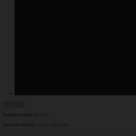
%
Akcija
-20
Prekės kodas:
263291
Turimas kiekis:
Prekė sandėlyje