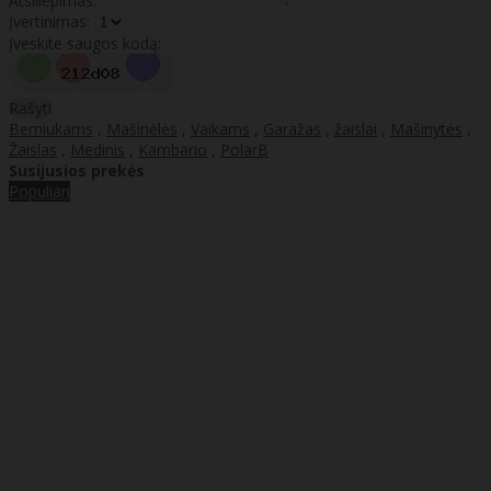
Atsiliepimas:
Įvertinimas:
Įveskite saugos kodą:
Rašyti
Berniukams
,
Mašinėlės
,
Vaikams
,
Garažas
,
žaislai
,
Mašinytės
,
Žaislas
,
Medinis
,
Kambario
,
PolarB
Susijusios prekės
Populiari