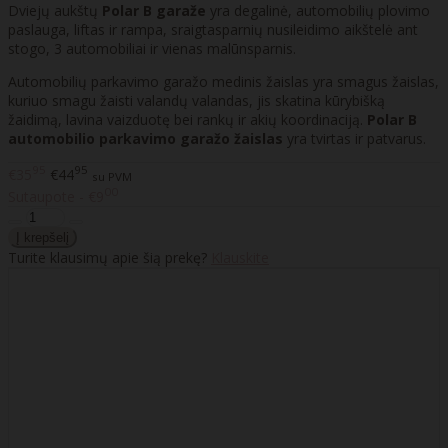
Dviejų aukštų
Polar B garaže
yra degalinė, automobilių plovimo
paslauga, liftas ir rampa, sraigtasparnių nusileidimo aikštelė ant
stogo, 3 automobiliai ir vienas malūnsparnis.
Automobilių parkavimo garažo medinis žaislas yra smagus žaislas,
kuriuo smagu žaisti valandų valandas, jis skatina kūrybišką
žaidimą, lavina vaizduotę bei rankų ir akių koordinaciją.
Polar B
automobilio parkavimo garažo žaislas
yra tvirtas ir patvarus.
95
95
€35
€44
su PVM
00
Sutaupote - €9
Turite klausimų apie šią prekę?
Klauskite