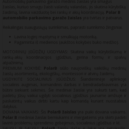
Automobilių parkavimo garažo medinis žaislas yra smagus
žaislas, kuriuo smagu žaisti valandų valandas, jis skatina kūrybišką
žaidimą, lavina vaizduotę bei rankų ir akių koordinaciją.
Polar B
automobilio parkavimo garažo žaislas
yra tvirtas ir patvarus.
Reikalingas suaugusiųjų surinkimas, paprasti surinkimo žingsniai.
Lavina loginį mąstymą ir smulkiąją motoriką.
Pagaminta iš medienos (aukštos kokybės buko medžio).
MOTORINIŲ ĮGŪDŽIŲ UGDYMAS: Skatina vaikų kūrybiškumą ir
rankų-akių koordinacijos įgūdžius, gerina formų ir spalvų
atpažinimą.
PREMIUM KOKYBĖ:
PolarB
siūlo naujoviškų vaikiškų medinių
žaislų asortimentą, ekologiškų, montessori ir atvirų žaidimų.
UGDYKITE SOCIALINIUS ĮGŪDŽIUS: Šiandieninėje aplinkoje
socialinis augimas, komandinis darbas ir bendradarbiavimas yra
būtini siekiant sėkmės. Šie mediniai žaislai yra sukurti tam, kad
padėtų Jūsų vaikui ugdyti socialinius įgūdžius jauname amžiuje ir
paskatintų vaikus dirbti kartu kaip komandą kuriant nuostabius
dalykus.
DOVANA VAIKAMS: Šis
PolarB
žaislas
yra puiki dovana vaikams.
Polar B
mediniai žaislai berniukams ir mergaitėms yra skirti padėti
lavinti problemų sprendimo gebėjimus, socialinius įgūdžius ir kt.
SAUGU IR SAUGU:
PolarB
žaislų dažai ir lakai yra netoksiški,