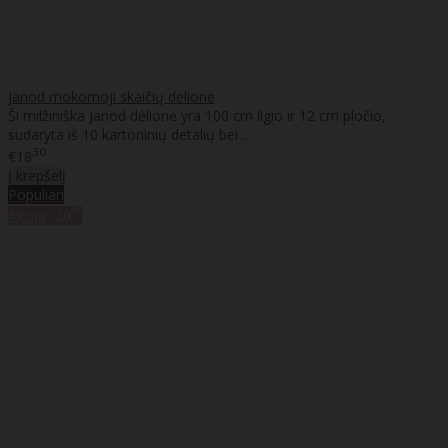
Janod mokomoji skaičių dėlionė
Ši milžiniška Janod dėlionė yra 100 cm ilgio ir 12 cm pločio,
sudaryta iš 10 kartoninių detalių bei ..
30
€18
Į krepšelį
Populiari
%
Akcija
-20