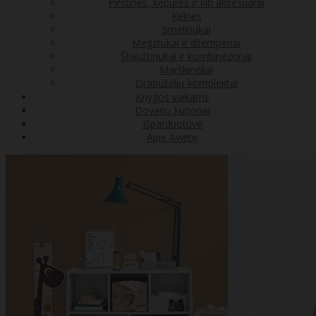
Pirštinės, kepurės ir kiti aksesuarai
Kelnės
Smėlinukai
Megztukai ir džemperiai
Šliaužtinukai ir kombinezonai
Marškinėliai
Drabužėlių komplektai
Knygos vaikams
Dovanų kuponai
Išparduotuvė
Apie Avietę