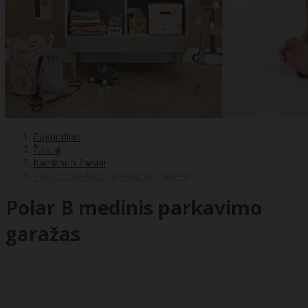
Pagrindinis
Žaislai
Kambario žaislai
Polar B medinis parkavimo garažas
Polar B medinis parkavimo
garažas