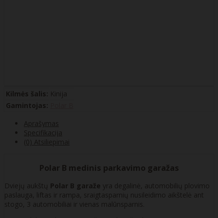
Kilmės šalis:
Kinija
Gamintojas:
Polar B
Aprašymas
Specifikacija
(0) Atsiliepimai
Polar B medinis parkavimo garažas
Dviejų aukštų
Polar B garaže
yra degalinė, automobilių plovimo
paslauga, liftas ir rampa, sraigtasparnių nusileidimo aikštelė ant
stogo, 3 automobiliai ir vienas malūnsparnis.