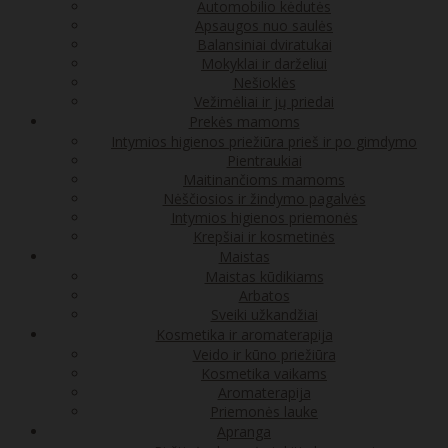
Automobilio kėdutės
Apsaugos nuo saulės
Balansiniai dviratukai
Mokyklai ir darželiui
Nešioklės
Vežimėliai ir jų priedai
Prekės mamoms
Intymios higienos priežiūra prieš ir po gimdymo
Pientraukiai
Maitinančioms mamoms
Nėščiosios ir žindymo pagalvės
Intymios higienos priemonės
Krepšiai ir kosmetinės
Maistas
Maistas kūdikiams
Arbatos
Sveiki užkandžiai
Kosmetika ir aromaterapija
Veido ir kūno priežiūra
Kosmetika vaikams
Aromaterapija
Priemonės lauke
Apranga