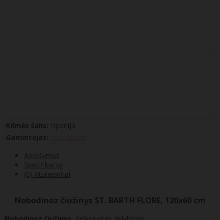
Kilmės šalis:
Ispanija
Gamintojas:
Nobodinoz
Aprašymas
Specifikacija
(0) Atsiliepimai
Nobodinoz čiužinys ST. BARTH FLORE, 120x60 cm
Nobodinoz čiužinys
, dekoruotas gėlytėmis.