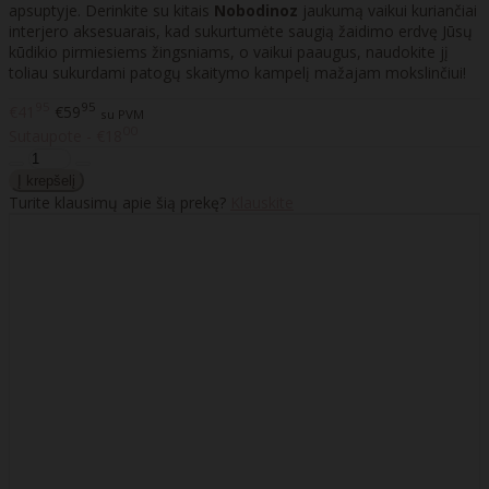
apsuptyje. Derinkite su kitais
Nobodinoz
jaukumą vaikui kuriančiai
interjero aksesuarais, kad sukurtumėte saugią žaidimo erdvę Jūsų
kūdikio pirmiesiems žingsniams, o vaikui paaugus, naudokite jį
toliau sukurdami patogų skaitymo kampelį mažajam mokslinčiui!
95
95
€41
€59
su PVM
00
Sutaupote - €18
Turite klausimų apie šią prekę?
Klauskite