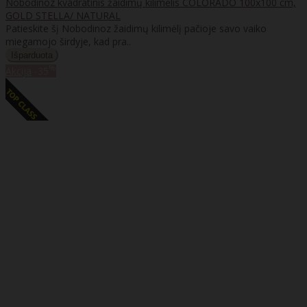
Nobodinoz kvadratinis žaidimų kilimėlis COLORADO 100x100 cm,
GOLD STELLA/ NATURAL
Patieskite šį Nobodinoz žaidimų kilimėlį pačioje savo vaiko
miegamojo širdyje, kad pra..
%
Akcija
-35