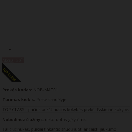
%
Akcija
-30
Prekės kodas:
NOB-MAT01
Turimas kiekis:
Prekė sandėlyje
TOP CLASS - pačios aukščiausios kokybės prekė. Išskirtinė kokybė.
Nobodinoz čiužinys
, dekoruotas gėlytėmis.
Tai čiužinukas, puikiai tinkantis snūduriuoti ar žaisti jaukumo