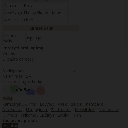
Spalva
Balta
Medžiaga
Ekologiška medvilnė
Modelis
Flore
Kilmės šalis
Kilmės
Ispanija
šalis
Parašyti atsiliepimą
Vardas:
El. pašto adresas:
Atsiliepimas:
Įvertinimas:
Įveskite saugos kodą:
Rašyti
Kambarys
,
Kilimai
,
Lovytės
,
Vaiko
,
žaislai
,
Kambario
,
Aksesuarai
,
Naujagimiui
,
Žaidimams
,
Medvilninis
,
Nobodinoz
,
Kilimėlis
,
Vaikams
,
Čiužinys
,
Žaislai
,
Mėn.
Susijusios prekės
Populiari