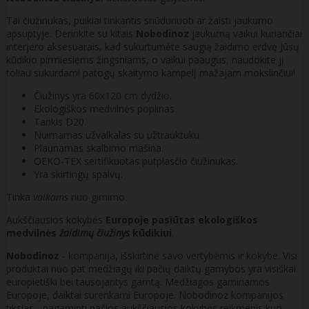
Tai čiužinukas, puikiai tinkantis snūduriuoti ar žaisti jaukumo
apsuptyje. Derinkite su kitais
Nobodinoz
jaukumą vaikui kuriančiai
interjero aksesuarais, kad sukurtumėte saugią žaidimo erdvę Jūsų
kūdikio pirmiesiems žingsniams, o vaikui paaugus, naudokite jį
toliau sukurdami patogų skaitymo kampelį mažajam mokslinčiui!
Čiužinys yra 60x120 cm dydžio.
Ekologiškos medvilnės poplinas.
Tankis D20.
Nuimamas užvalkalas su užtrauktuku.
Plaunamas skalbimo mašina.
OEKO-TEX sertifikuotas putplasčio čiužinukas.
Yra skirtingų spalvų.
Tinka
vaikams
nuo gimimo.
Aukščiausios kokybės
Europoje pasiūtas ekologiškos
medvilnės
žaidimų čiužinys
kūdikiui
.
Nobodinoz
- kompanija, išskirtinė savo vertybėmis ir kokybe. Visi
produktai nuo pat medžiagų iki pačių daiktų gamybos yra visiškai
europietiški bei tausojantys gamtą. Medžiagos gaminamos
Europoje, daiktai surenkami Europoje. Nobodinoz kompanijos
tikslas - pagaminti pačios aukščiausios kokybės reikmenis kuo