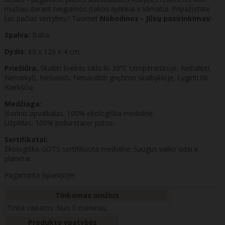
mažiau darant neigiamos įtakos aplinkai ir klimatui. Pripažįstate
tas pačias vertybes? Tuomet
Nobodinoz - Jūsų pasirinkimas
!
Spalva:
Balta.
Dydis:
60 x 120 x 4 cm.
Priežiūra:
Skalbti švelniu ciklu iki 30°C temperatūroje, Nebalinti,
Nemirkyti, Nešveisti, Nenaudoti gręžimo skalbyklėje, Lyginti tik
išvirkščią.
Medžiaga:
Išorinis apvalkalas: 100% ekologiška medvilnė;
Užpildas: 100% poliuretano putos.
Sertifikatai:
Ekologiška GOTS sertifikuota medvilnė; Saugus vaiko odai ir
planetai.
Pagaminta Ispanijoje!
Tinkamas amžius
Tinka vaikams
Nuo 0 mėnesių.
Produkto ypatybės