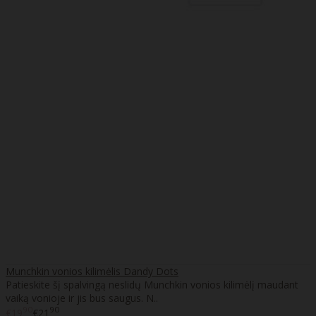
Munchkin vonios kilimėlis Dandy Dots
Patieskite šį spalvingą neslidų Munchkin vonios kilimėlį maudant
vaiką vonioje ir jis bus saugus. N..
90
90
€19
€21