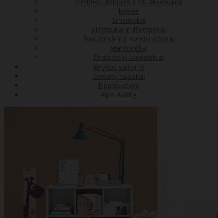
Pirštinės, kepurės ir kiti aksesuarai
Kelnės
Smėlinukai
Megztukai ir džemperiai
Šliaužtinukai ir kombinezonai
Marškinėliai
Drabužėlių komplektai
Knygos vaikams
Dovanų kuponai
Išparduotuvė
Apie Avietę