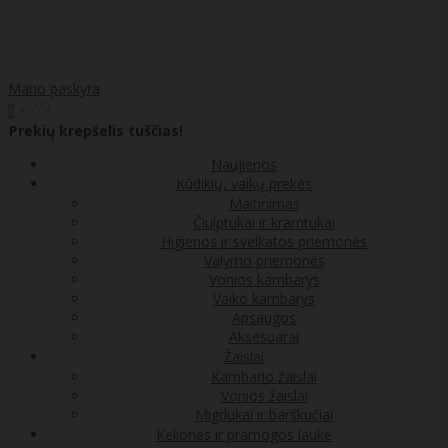
Mano paskyra
00
€0
0
Prekių krepšelis tuščias!
Naujienos
Kūdikių, vaikų prekės
Maitinimas
Čiulptukai ir kramtukai
Higienos ir sveikatos priemonės
Valymo priemonės
Vonios kambarys
Vaiko kambarys
Apsaugos
Aksesuarai
Žaislai
Kambario žaislai
Vonios žaislai
Migdukai ir barškučiai
Kelionės ir pramogos lauke