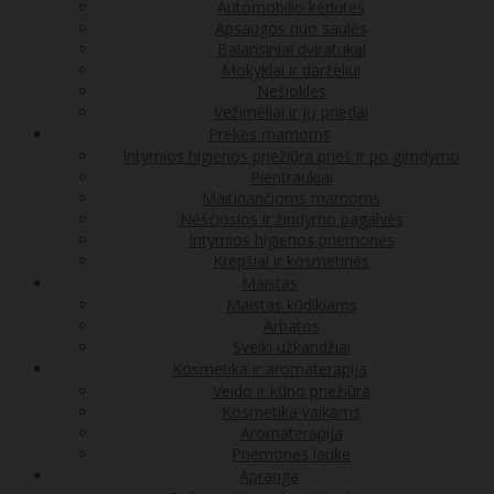
Automobilio kėdutės
Apsaugos nuo saulės
Balansiniai dviratukai
Mokyklai ir darželiui
Nešioklės
Vežimėliai ir jų priedai
Prekės mamoms
Intymios higienos priežiūra prieš ir po gimdymo
Pientraukiai
Maitinančioms mamoms
Nėščiosios ir žindymo pagalvės
Intymios higienos priemonės
Krepšiai ir kosmetinės
Maistas
Maistas kūdikiams
Arbatos
Sveiki užkandžiai
Kosmetika ir aromaterapija
Veido ir kūno priežiūra
Kosmetika vaikams
Aromaterapija
Priemonės lauke
Apranga