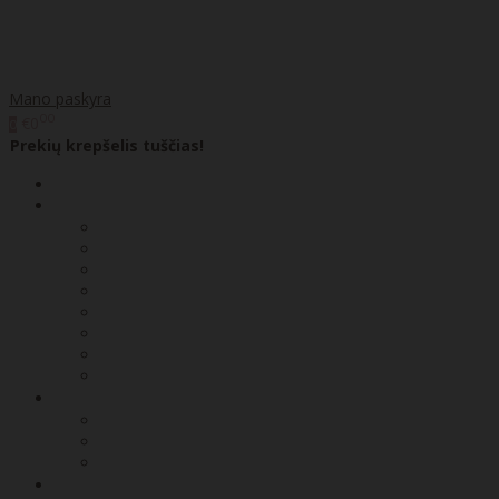
Mano paskyra
00
€0
0
Prekių krepšelis tuščias!