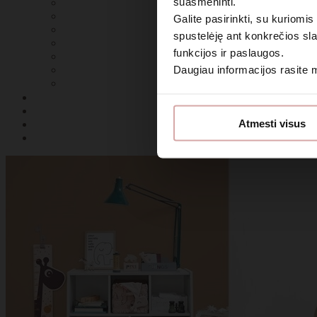
suasmeninti.
Galite pasirinkti, su kuriomis
spustelėję ant konkrečios sla
funkcijos ir paslaugos.
Daugiau informacijos rasite
Sutin
Atmesti visus
Daugiau i