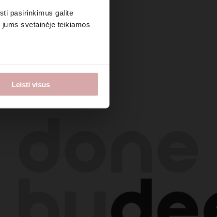
sti pasirinkimus galite
i jums svetainėje teikiamos
Leisti visus