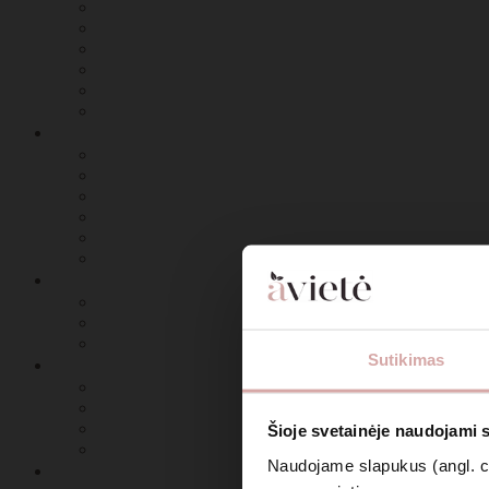
Sutikimas
Šioje svetainėje naudojami 
Naudojame slapukus (angl. coo