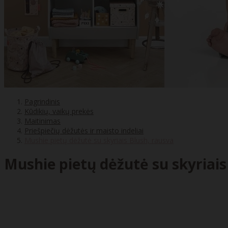
Pagrindinis
Kūdikių, vaikų prekės
Maitinimas
Priešpiečių dėžutės ir maisto indeliai
Mushie pietų dėžutė su skyriais Blush, rausva
Mushie pietų dėžutė su skyriais