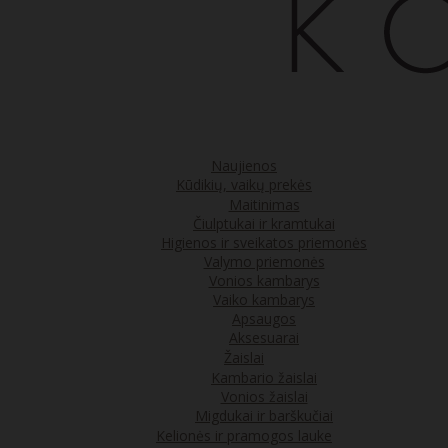
Naujienos
Kūdikių, vaikų prekės
Maitinimas
Čiulptukai ir kramtukai
Higienos ir sveikatos priemonės
Valymo priemonės
Vonios kambarys
Vaiko kambarys
Apsaugos
Aksesuarai
Žaislai
Kambario žaislai
Vonios žaislai
Migdukai ir barškučiai
Kelionės ir pramogos lauke