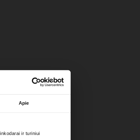
Apie
kodarai ir turiniui