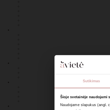
Sutikimas
Šioje svetainėje naudojami 
Naudojame slapukus (angl. coo