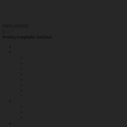
Mano paskyra
00
€0
0
Prekių krepšelis tuščias!