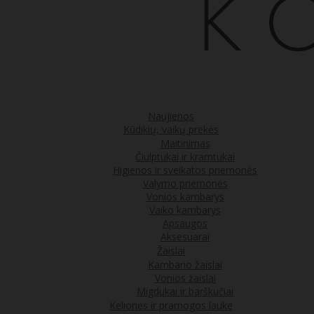
Naujienos
Kūdikių, vaikų prekės
Maitinimas
Čiulptukai ir kramtukai
Higienos ir sveikatos priemonės
Valymo priemonės
Vonios kambarys
Vaiko kambarys
Apsaugos
Aksesuarai
Žaislai
Kambario žaislai
Vonios žaislai
Migdukai ir barškučiai
Kelionės ir pramogos lauke