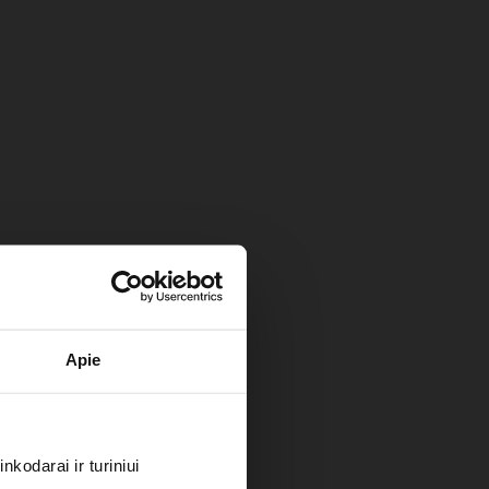
Apie
kodarai ir turiniui