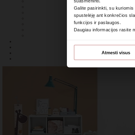
suasmeninti.
Galite pasirinkti, su kuriomis
spustelėję ant konkrečios sla
funkcijos ir paslaugos.
Daugiau informacijos rasite
Sutin
Atmesti visus
Daugiau i