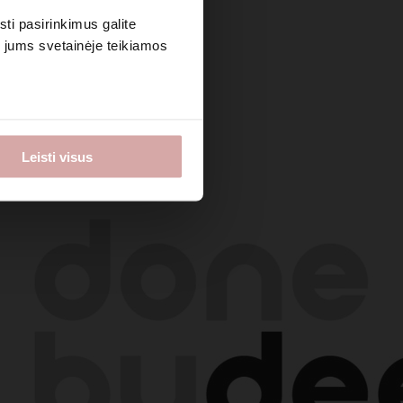
sti pasirinkimus galite
i jums svetainėje teikiamos
Leisti visus