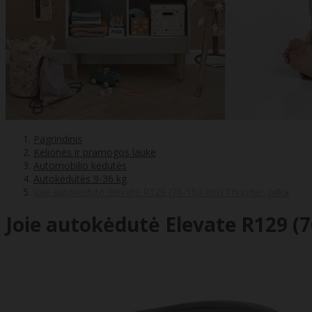
Pagrindinis
Kelionės ir pramogos lauke
Automobilio kėdutės
Autokėdutės 9-36 kg
Joie autokėdutė Elevate R129 (76-150 cm) Thunder, pilka
Joie autokėdutė Elevate R129 (7