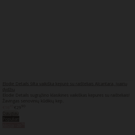
Elodie Details šilta vaikiška kepurė su raišteliais Alcantara, įvairių
dydžių
Elodie Details sugrąžino klasikines vaikiškas kepures su raišteliais!
Žavingas senovinių kūdikių kep..
45
90
€16
€29
Daugiau
Populiari
%
Akcija
-20