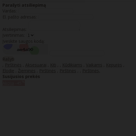
Parašyti atsiliepimą
Vardas:
El. pašto adresas:
Atsiliepimas:
Įvertinimas:
Įveskite saugos kodą:
Rašyti
,
Pirštinės
,
Aksesuarai
,
Kiti
,
,
Kūdikiams
,
Vaikams
,
Kepurės
,
Elodie
,
Žieminės
,
Pirštinės
,
Pirštinės
,
,
Pirštinės,
Susijusios prekės
%
Akcija
-45