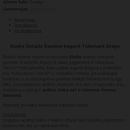
Kilmės šalis:
Švedija
Gamintojas:
Elodie Details
Aprašymas
Specifikacija
(0) Atsiliepimai
Elodie Details žieminė kepurė Tidemark Drops
Šildanti
žieminė kepurė
su dryžuota
Elodie
brando metaline
juostele. Ši
vaikiška kepurė
iš dalies pagaminta iš natūralaus
Tencel™ mikropluošto, kuris puikiai sugeria drėgmę ir praleidžia
orą. Dvisluoksnis Tencel™ ir medvilnės mišinys yra prabangiai
minkštas, o jo elastingumas padeda išlaikyti tinkamą formą ilgą
laiką. Dėl papildomo audinio sluoksnio virš ausų ši kepuraitė Jūsų
mažyliui yra patogi ir
puikiai tinka net ir šaltomis žiemos
dienomis
.
Kepurytė yra balta dekoruota subtiliais raštais.
Dvisluoksnė.
Dvigubas audinys kaklo ir kaktos srityse, kad suteiktų papildomos
šilumos ten, kur jos labiausiai reikia.