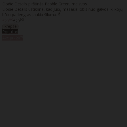
Elodie Details pirštinės Pebble Green, melsvos
Elodie Details užtikrina, kad Jūsų mažasis lobis nuo galvos iki kojų
būtų padengtas jaukia šiluma. Š..
90
90
€23
€29
Į krepšelį
Populiari
%
Akcija
-20