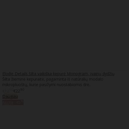
Elodie Details šilta vaikiška kepurė Monogram, įvairių dydžių
Šilta žieminė kepuraitė, pagaminta iš natūralių modalo
mikropluoštų, kurie pasižymi nuostabiomis drė..
60
90
€12
€22
Daugiau
%
Akcija
-45