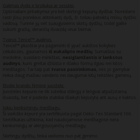
Galimas dydis ir broliukui ar sesutei.
Optimaliam pritaikymui yra keli skirtingi kepurių dydžiai. Norėdami
rasti Jūsų poreikius atitinkantį dydį, žr. toliau pateiktą mūsų dydžio
vadovą. Turime jų net suaugusiems skirtų dydžių, todėl galite
sukurti gražią, derančią išvaizdą visai šeimai.
Tvarus Tencel™ audinys.
Tencel™ pluoštai yra pagaminti iš ypač aukštos kokybės
celiuliozės, gaunamos
iš eukalipto medžių
. Sumaišius su
medvilne, susidaro minkštas,
nesiglamžantis ir lankstus
audinys
, kuris greitai džiūsta ir išlaiko formą ilgiau nei kitos
medžiagos. Tai taip pat
tvarus pasirinkimas
, nes jo gamybai
reikia daug mažiau vandens nei daugumai kitų tekstilės gaminių.
Elodie brando firminė juostelė.
Juostelės kepurei ne tik suteikia stilingą ir lengvai atpažįstamą
išvaizdą, bet ir padeda stabiliai išlaikyti kepurytę ant ausų ir kaktos.
Jokių kenksmingų medžiagų.
Ši
vaikiška kepurė
yra sertifikuota pagal Oeko-Tex Standard 100.
Sertifikatas užtikrina, kad naudojamose medžiagose nėra
kenksmingų ar alergizuojančių medžiagų.
Skirtingų dydžių, tinka
vaikams
nuo pat gimimo.