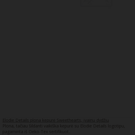
Elodie Details plona kepurė Sweethearts, įvairių dydžių
Plona, tačiau šildanti vaikiška kepurė su Elodie Details logotipu,
pagaminta iš Oeko-Tex sertifikuot..