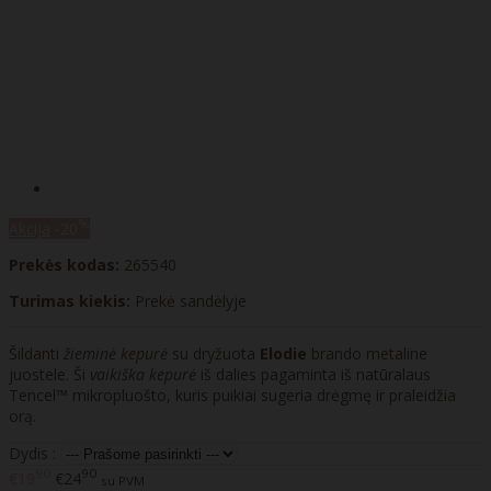
%
Akcija
-20
Prekės kodas:
265540
Turimas kiekis:
Prekė sandėlyje
Šildanti
žieminė kepurė
su dryžuota
Elodie
brando metaline
juostele. Ši
vaikiška kepurė
iš dalies pagaminta iš natūralaus
Tencel™ mikropluošto, kuris puikiai sugeria drėgmę ir praleidžia
orą.
Dydis :
90
90
€19
€24
su PVM