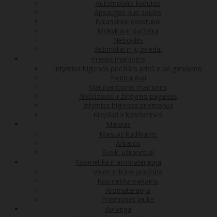
Automobilio kėdutės
Apsaugos nuo saulės
Balansiniai dviratukai
Mokyklai ir darželiui
Nešioklės
Vežimėliai ir jų priedai
Prekės mamoms
Intymios higienos priežiūra prieš ir po gimdymo
Pientraukiai
Maitinančioms mamoms
Nėščiosios ir žindymo pagalvės
Intymios higienos priemonės
Krepšiai ir kosmetinės
Maistas
Maistas kūdikiams
Arbatos
Sveiki užkandžiai
Kosmetika ir aromaterapija
Veido ir kūno priežiūra
Kosmetika vaikams
Aromaterapija
Priemonės lauke
Apranga