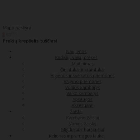
Mano paskyra
00
€0
0
Prekių krepšelis tuščias!
Naujienos
Kūdikių, vaikų prekės
Maitinimas
Čiulptukai ir kramtukai
Higienos ir sveikatos priemonės
Valymo priemonės
Vonios kambarys
Vaiko kambarys
Apsaugos
Aksesuarai
Žaislai
Kambario žaislai
Vonios žaislai
Migdukai ir barškučiai
Kelionės ir pramogos lauke