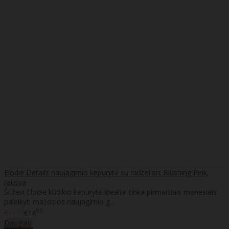
Elodie Details naujagimio kepurytė su raišteliais Blushing Pink,
rausva
Ši žavi Elodie kūdikio kepurytė idealiai tinka pirmaisiais mėnesiais
palaikyti mažosios naujagimio g..
90
90
€11
€14
Daugiau