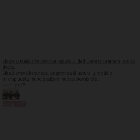
Elodie Details šilta vaikiška kepurė Gilded Everest Feathers, įvairių
dydžių
Šilta žieminė kepuraitė, pagaminta iš natūralių modalo
mikropluoštų, kurie pasižymi nuostabiomis drė..
65
90
€12
€22
Daugiau
Populiari
%
Akcija
-45