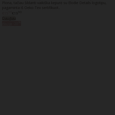
Plona, tačiau šildanti vaikiška kepurė su Elodie Details logotipu,
pagaminta iš Oeko-Tex sertifikuot..
90
90
€15
€19
Daugiau
%
Akcija
-20