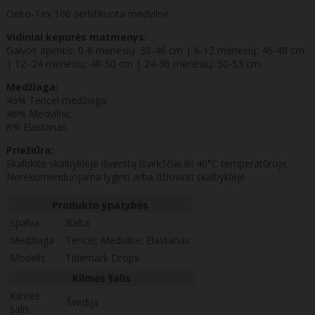
Oeko-Tex 100 sertifikuota medvilnė.
Vidiniai kepurės matmenys:
Galvos apimtis: 0-6 mėnesių: 38-46 cm | 6-12 mėnesių: 46-48 cm
| 12–24 mėnesių: 48-50 cm | 24-36 mėnesių: 50-53 cm.
Medžiaga:
46% Tencel medžiaga;
46% Medvilnė;
8% Elastanas.
Priežiūra:
Skalbkite skalbyklėje išverstą išvirkščiai iki 40°C temperatūroje.
Nerekomenduojama lyginti arba džiovinti skalbyklėje.
Produkto ypatybės
Spalva
Balta
Medžiaga
Tencel; Medvilnė; Elastanas
Modelis
Tidemark Drops
Kilmės šalis
Kilmės
Švedija
šalis