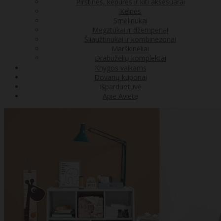
Pirštinės, kepurės ir kiti aksesuarai
Kelnės
Smėlinukai
Megztukai ir džemperiai
Šliaužtinukai ir kombinezonai
Marškinėliai
Drabužėlių komplektai
Knygos vaikams
Dovanų kuponai
Išparduotuvė
Apie Avietę