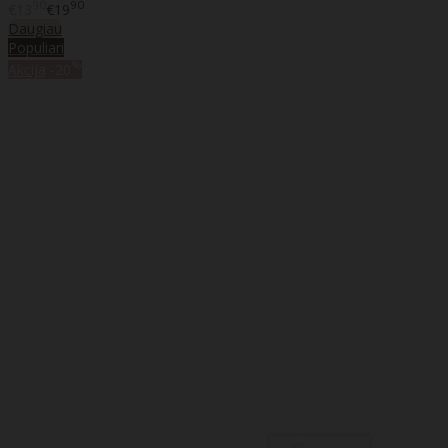
90
90
€13
€19
Daugiau
Populiari
%
Akcija
-20