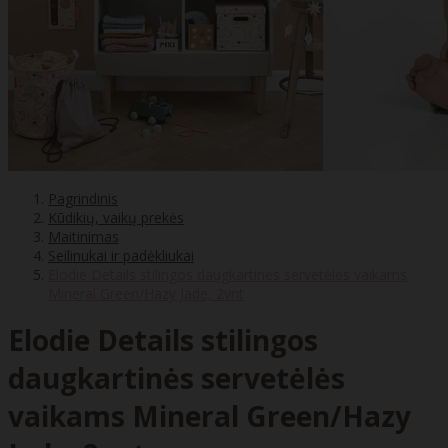
Pagrindinis
Kūdikių, vaikų prekės
Maitinimas
Seilinukai ir padėkliukai
Elodie Details stilingos daugkartinės servetėlės vaikams
Mineral Green/Hazy Jade, 2vnt
Elodie Details stilingos
daugkartinės servetėlės
vaikams Mineral Green/Hazy