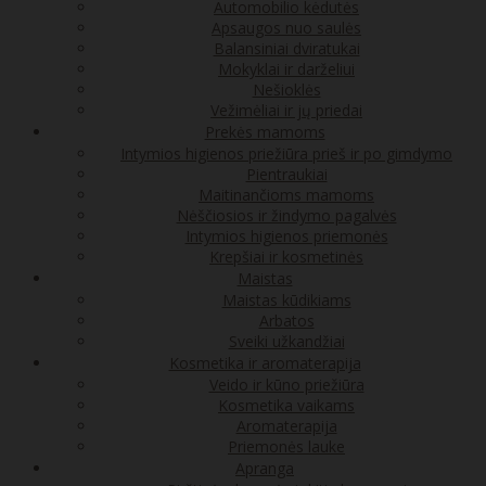
Automobilio kėdutės
Apsaugos nuo saulės
Balansiniai dviratukai
Mokyklai ir darželiui
Nešioklės
Vežimėliai ir jų priedai
Prekės mamoms
Intymios higienos priežiūra prieš ir po gimdymo
Pientraukiai
Maitinančioms mamoms
Nėščiosios ir žindymo pagalvės
Intymios higienos priemonės
Krepšiai ir kosmetinės
Maistas
Maistas kūdikiams
Arbatos
Sveiki užkandžiai
Kosmetika ir aromaterapija
Veido ir kūno priežiūra
Kosmetika vaikams
Aromaterapija
Priemonės lauke
Apranga