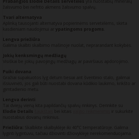
Prabangios Elodie Details servetėlės
yra nuostabių mineralų
žalsvumo bei nefrito akmens žalsvumo spalvų.
Tvari alternatyva
Aplinką tausojanti alternatyva popierinėms servetėlėms, skirta
kasdieniam naudojimui ar
ypatingoms progoms
.
Lengva priežiūra
Galima skalbti skalbimo mašinoje nuolat, neprarandant kokybės.
Jokių kenksmingų medžiagų
Visiškai be jokių pavojingų medžiagų ar paviršiaus apdorojimo.
Puiki dovana
Gražiai supakuotos lyg dėtum tiesiai ant šventinio stalo, galimai
išsiuvinėti, jos gali būti nuostabi dovana kūdikio laukimo, krikšto ar
gimtadienio metu.
Lengva derinti
Tai dviejų vieną kita papildančių spalvų rinkinys. Derinkite su
Elodie Details
šaukštais
bei kitais
valgio reikmenimis
ir sukurkite
nuostabius dovanų rinkinius.
Priežiūra:
Skalbkite skalbyklėje iki 40°C temperatūroje. Galima
lyginti lygintuvu, tačiau džiovinti džiovyklėje nerekomenduojama.