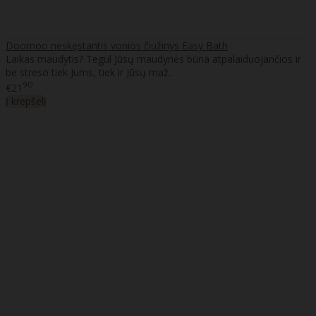
Doomoo neskęstantis vonios čiužinys Easy Bath
Laikas maudytis? Tegul Jūsų maudynės būna atpalaiduojančios ir
be streso tiek Jums, tiek ir Jūsų maž..
90
€21
Į krepšelį