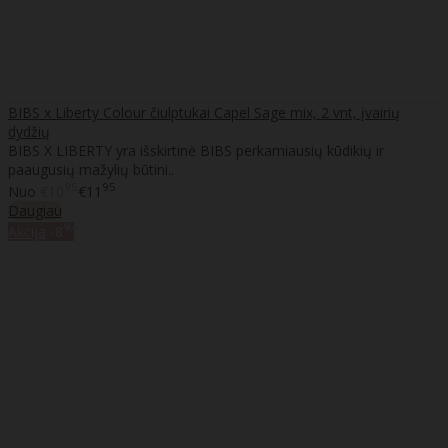
BIBS x Liberty Colour čiulptukai Capel Sage mix, 2 vnt, įvairių
dydžių
BIBS X LIBERTY yra išskirtinė BIBS perkamiausių kūdikių ir
paaugusių mažylių būtini..
95
95
Nuo
€10
€11
Daugiau
%
Akcija
-8