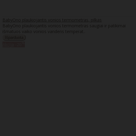
BabyOno plaukiojantis vonios termometras, pilkas
BabyOno plaukiojantis vonios termometras saugiai ir patikimai
išmatuos vaiko vonios vandens temperat..
%
Akcija
-20