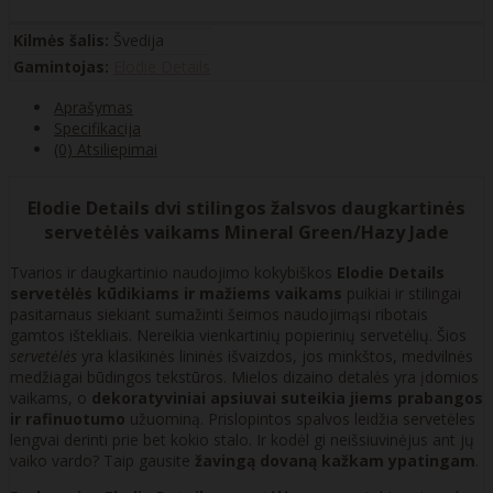
Kilmės šalis:
Švedija
Gamintojas:
Elodie Details
Aprašymas
Specifikacija
(0) Atsiliepimai
Elodie Details dvi stilingos žalsvos daugkartinės
servetėlės vaikams Mineral Green/Hazy Jade
Tvarios ir daugkartinio naudojimo kokybiškos
Elodie Details
servetėlės ​​kūdikiams ir mažiems vaikams
puikiai ir stilingai
pasitarnaus siekiant sumažinti šeimos naudojimąsi ribotais
gamtos ištekliais. Nereikia vienkartinių popierinių servetėlių. Šios
servetėlės
yra klasikinės lininės išvaizdos, jos minkštos, medvilnės
medžiagai būdingos tekstūros. Mielos dizaino detalės yra įdomios
vaikams, o
dekoratyviniai apsiuvai suteikia jiems prabangos
ir rafinuotumo
užuominą. Prislopintos spalvos leidžia servetėles
lengvai derinti prie bet kokio stalo. Ir kodėl gi neišsiuvinėjus ant jų
vaiko vardo? Taip gausite
žavingą dovaną kažkam ypatingam
.