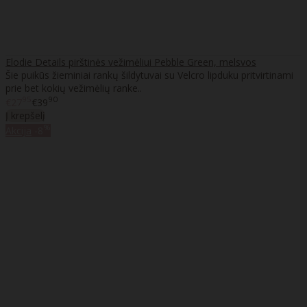
Elodie Details pirštinės vežimėliui Pebble Green, melsvos
Šie puikūs žieminiai rankų šildytuvai su Velcro lipduku pritvirtinami
prie bet kokių vežimėlių ranke..
95
90
€27
€39
Į krepšelį
%
Akcija
-8