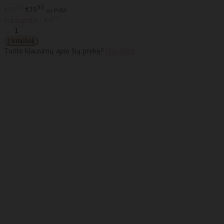
90
90
€15
€19
su PVM
00
Sutaupote - €4
Turite klausimų apie šią prekę?
Klauskite