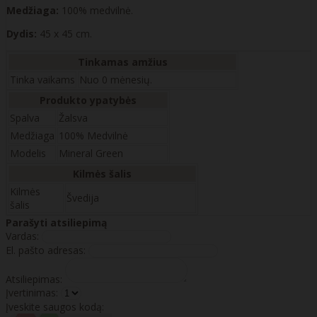
Medžiaga:
100% medvilnė.
Dydis:
45 x 45 cm.
Tinkamas amžius
Tinka vaikams
Nuo 0 mėnesių.
Produkto ypatybės
Spalva
Žalsva
Medžiaga
100% Medvilnė
Modelis
Mineral Green
Kilmės šalis
Kilmės
Švedija
šalis
Parašyti atsiliepimą
Vardas:
El. pašto adresas:
Atsiliepimas:
Įvertinimas:
Įveskite saugos kodą: