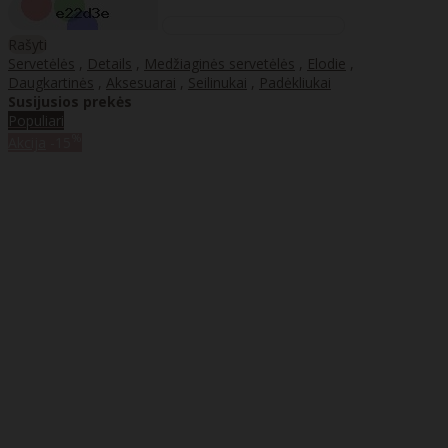
Rašyti
Servetėlės
,
Details
,
Medžiaginės servetėlės
,
Elodie
,
Daugkartinės
,
Aksesuarai
,
Seilinukai
,
Padėkliukai
Susijusios prekės
Populiari
%
Akcija
-15