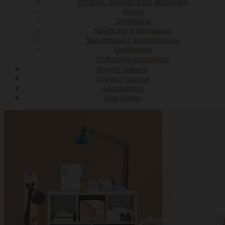
Pirštinės, kepurės ir kiti aksesuarai
Kelnės
Smėlinukai
Megztukai ir džemperiai
Šliaužtinukai ir kombinezonai
Marškinėliai
Drabužėlių komplektai
Knygos vaikams
Dovanų kuponai
Išparduotuvė
Apie Avietę