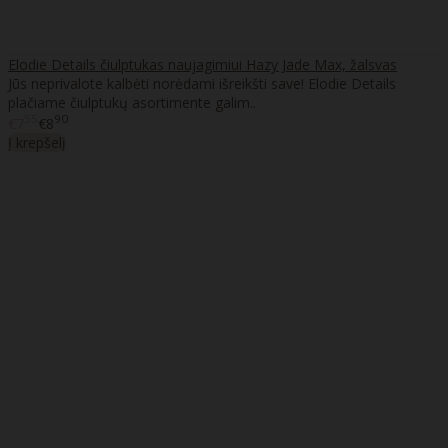
Elodie Details čiulptukas naujagimiui Hazy Jade Max, žalsvas
Jūs neprivalote kalbėti norėdami išreikšti save! Elodie Details
plačiame čiulptukų asortimente galim..
55
90
€7
€8
Į krepšelį