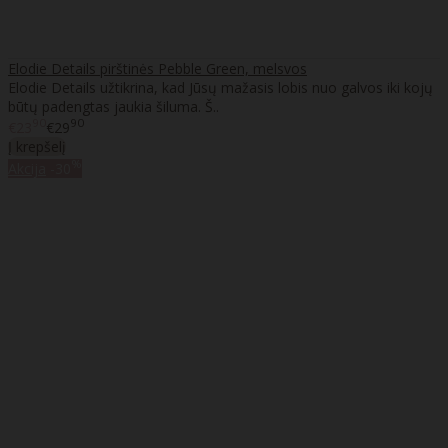
Elodie Details pirštinės Pebble Green, melsvos
Elodie Details užtikrina, kad Jūsų mažasis lobis nuo galvos iki kojų
būtų padengtas jaukia šiluma. Š..
90
90
€23
€29
Į krepšelį
%
Akcija
-30