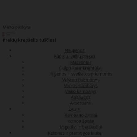
Mano paskyra
00
€0
0
Prekių krepšelis tuščias!
Naujienos
Kūdikių, vaikų prekės
Maitinimas
Čiulptukai ir kramtukai
Higienos ir sveikatos priemonės
Valymo priemonės
Vonios kambarys
Vaiko kambarys
Apsaugos
Aksesuarai
Žaislai
Kambario žaislai
Vonios žaislai
Migdukai ir barškučiai
Kelionės ir pramogos lauke