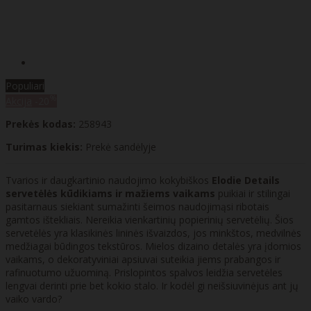
Populiari
%
Akcija
-20
Prekės kodas:
258943
Turimas kiekis:
Prekė sandėlyje
Tvarios ir daugkartinio naudojimo kokybiškos
Elodie Details
servetėlės ​​kūdikiams ir mažiems vaikams
puikiai ir stilingai
pasitarnaus siekiant sumažinti šeimos naudojimąsi ribotais
gamtos ištekliais. Nereikia vienkartinių popierinių servetėlių. Šios
servetėlės yra klasikinės lininės išvaizdos, jos minkštos, medvilnės
medžiagai būdingos tekstūros. Mielos dizaino detalės yra įdomios
vaikams, o dekoratyviniai apsiuvai suteikia jiems prabangos ir
rafinuotumo užuominą. Prislopintos spalvos leidžia servetėles
lengvai derinti prie bet kokio stalo. Ir kodėl gi neišsiuvinėjus ant jų
vaiko vardo?