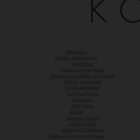
Naujienos
Kūdikių, vaikų prekės
Maitinimas
Čiulptukai ir kramtukai
Higienos ir sveikatos priemonės
Valymo priemonės
Vonios kambarys
Vaiko kambarys
Apsaugos
Aksesuarai
Žaislai
Kambario žaislai
Vonios žaislai
Migdukai ir barškučiai
Kelionės ir pramogos lauke