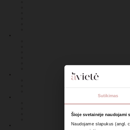
Sutikimas
Šioje svetainėje naudojami 
Naudojame slapukus (angl. coo