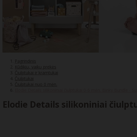
Pagrindinis
Kūdikių, vaikų prekės
Čiulptukai ir kramtukai
Čiulptukai
Čiulptukai nuo 0 mėn.
Elodie Details silikoniniai čiulptukai 0-6 mėn. Binky Bundle - S
Elodie Details silikoniniai čiul