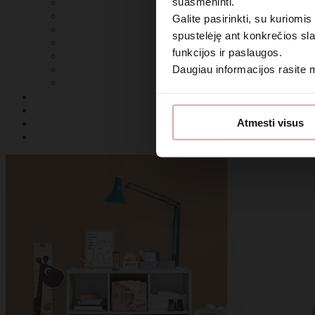
suasmeninti.
Galite pasirinkti, su kuriomis
spustelėję ant konkrečios sla
funkcijos ir paslaugos.
Daugiau informacijos rasite
Sutin
Atmesti visus
Daugiau i