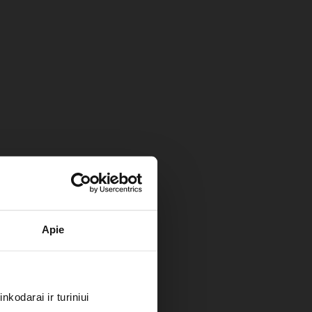
Apie
kodarai ir turiniui