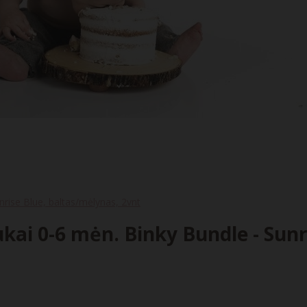
unrise Blue, baltas/mėlynas, 2vnt
ptukai 0-6 mėn. Binky Bundle - Sun