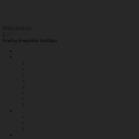
Mano paskyra
00
€0
0
Prekių krepšelis tuščias!