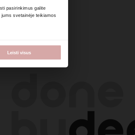
sti pasirinkimus galite
i jums svetainėje teikiamos
Leisti visus