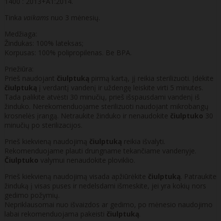
1400 : 2013+A1:2014.
Tinka
vaikams
nuo 3 mėnesių.
Medžiaga:
Žindukas: 100% lateksas;
Korpusas: 100% polipropilenas. Be BPA.
Priežiūra:
Prieš naudojant
čiulptuką
pirmą kartą, jį reikia sterilizuoti. Įdėkite
čiulptuką
į verdantį vandenį ir uždengę leiskite virti 5 minutes.
Tada palikite atvėsti 30 minučių, prieš išspausdami vandenį iš
žinduko. Nerekomenduojame sterilizuoti naudojant mikrobangų
krosnelės įrangą. Netraukite žinduko ir nenaudokite
čiulptuko
30
minučių po sterilizacijos.
Prieš kiekvieną naudojimą
čiulptuką
reikia išvalyti.
Rekomenduojame plauti drungname tekančiame vandenyje.
Čiulptuko
valymui nenaudokite ploviklio.
Prieš kiekvieną naudojimą visada apžiūrėkite
čiulptuką
. Patraukite
žinduką į visas puses ir nedelsdami išmeskite, jei yra kokių nors
gedimo požymių.
Nepriklausomai nuo išvaizdos ar gedimo, po mėnesio naudojimo
labai rekomenduojama pakeisti
čiulptuką
.