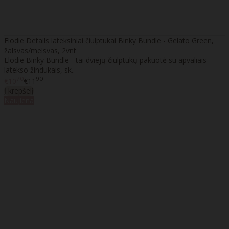
Elodie Details lateksiniai čiulptukai Binky Bundle - Gelato Green,
žalsvas/melsvas, 2vnt
Elodie Binky Bundle - tai dviejų čiulptukų pakuotė su apvaliais
latekso žindukais, sk..
70
90
€10
€11
Į krepšelį
Naujiena