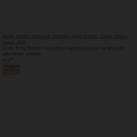
Elodie Details silikoniniai čiulptukai Binky Bundle - Candy Stripes,
rausvi, 2vnt
Elodie Binky Bundle - tai dviejų čiulptukų pakuotė su apvaliais
silikoniniais žinduka..
90
€11
Į krepšelį
Naujiena