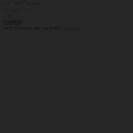
70
90
€10
€11
su PVM
20
Sutaupote - €1
Turite klausimų apie šią prekę?
Klauskite