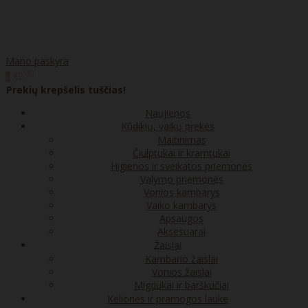
Mano paskyra
00
€0
0
Prekių krepšelis tuščias!
Naujienos
Kūdikių, vaikų prekės
Maitinimas
Čiulptukai ir kramtukai
Higienos ir sveikatos priemonės
Valymo priemonės
Vonios kambarys
Vaiko kambarys
Apsaugos
Aksesuarai
Žaislai
Kambario žaislai
Vonios žaislai
Migdukai ir barškučiai
Kelionės ir pramogos lauke