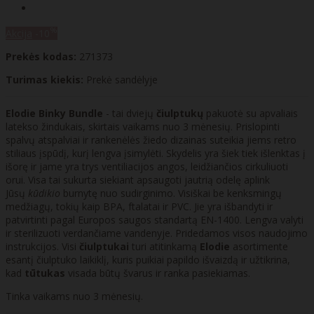
%
Akcija
-10
Prekės kodas:
271373
Turimas kiekis:
Prekė sandėlyje
Elodie Binky Bundle
- tai dviejų
čiulptukų
pakuotė su apvaliais
latekso žindukais, skirtais vaikams nuo 3 mėnesių. Prislopinti
spalvų atspalviai ir rankenėlės žiedo dizainas suteikia jiems retro
stiliaus įspūdį, kurį lengva įsimylėti. Skydelis yra šiek tiek išlenktas į
išorę ir jame yra trys ventiliacijos angos, leidžiančios cirkuliuoti
orui. Visa tai sukurta siekiant apsaugoti jautrią odelę aplink
Jūsų
kūdikio
burnytę nuo sudirginimo. Visiškai be kenksmingų
medžiagų, tokių kaip BPA, ftalatai ir PVC. Jie yra išbandyti ir
patvirtinti pagal Europos saugos standartą EN-1400. Lengva valyti
ir sterilizuoti verdančiame vandenyje. Pridedamos visos naudojimo
instrukcijos. Visi
čiulptukai
turi atitinkamą
Elodie
asortimente
esantį čiulptuko laikiklį, kuris puikiai papildo išvaizdą ir užtikrina,
kad
tūtukas
visada būtų švarus ir ranka pasiekiamas.
Tinka vaikams nuo 3 mėnesių.