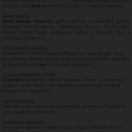
asortimente esantį
čiulptuko laikiklį
, kuris puikiai papildo išvaizdą ir
užtikrina, kad
tūtukas
visada būtų švarus ir ranka pasiekiamas.
Daug modelių.
Binky Bundle čiulptukų
galite rasti tiek su natūralios gumos
žindukais, tiek su silikonu, priklausomai nuo to, ko nori Jūsų
kūdikis
. Galima įsigyti
naujagimių
dydžio ir tinkančių nuo 3
mėnesių ir vyresniems.
Retro įkvėptas dizainas.
Rankenėlės ir žiedo dizainas yra klasika, kuri neseniai įgijo naują
populiarumą. Subtilias spalvas lengva priderinti prie vaiko aprangos
ar daugelio kitų
Elodie
asortimento aksesuarų.
Trigubos ventiliacijos angos.
Čiulptuko
skydelis yra šiek tiek išlenktas į išorę ir su ventiliacijos
angomis, kurios leidžia orui cirkuliuoti aplink burnytę ir padeda
išvengti odos sudirginimo.
Lengva priežiūra.
Paprasta valyti ir sterilizuoti verdančiame vandenyje. Pridedamos
visos naudojimo instrukcijos.
Patvirtintas saugumas.
Išbandyta ir patvirtinta pagal Europos saugos standartą BS EN