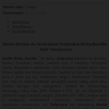
Kilmės šalis:
Švedija
Gamintojas:
Elodie Details
Aprašymas
Specifikacija
(0) Atsiliepimai
Elodie Details du lateksiniai čiulptukai Binky Bundle
- Soft Terracotta
Elodie Binky Bundle
- tai dviejų
čiulptukų
pakuotė su apvaliais
latekso žindukais, skirtais vaikams nuo 3 mėnesių. Prislopinti
spalvų atspalviai ir rankenėlės žiedo dizainas suteikia jiems retro
stiliaus įspūdį, kurį lengva įsimylėti. Skydelis yra šiek tiek išlenktas į
išorę ir jame yra trys ventiliacijos angos, leidžiančios cirkuliuoti
orui. Visa tai sukurta siekiant apsaugoti jautrią odelę aplink Jūsų
kūdikio
burnytę nuo sudirginimo. Visiškai be kenksmingų
medžiagų, tokių kaip BPA, ftalatai ir PVC. Jie yra išbandyti ir
patvirtinti pagal Europos saugos standartą EN-1400. Lengva valyti
ir sterilizuoti verdančiame vandenyje. Pridedamos visos
naudojimo instrukcijos. Visi
čiulptukai
turi atitinkamą
Elodie