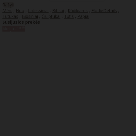
Rašyti
Mėn.
,
Nuo
,
Lateksiniai
,
Bibsai
,
Kūdikiams
,
ElodieDetails
,
Tūtukas
,
Bibsiniai
,
Čiulptukai
,
Tutis
,
Papiai
Susijusios prekės
%
Akcija
-15