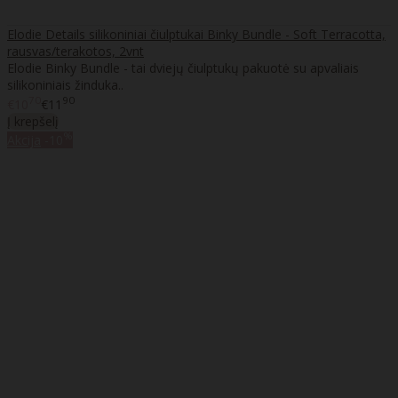
Elodie Details silikoniniai čiulptukai Binky Bundle - Soft Terracotta,
rausvas/terakotos, 2vnt
Elodie Binky Bundle - tai dviejų čiulptukų pakuotė su apvaliais
silikoniniais žinduka..
70
90
€10
€11
Į krepšelį
%
Akcija
-10