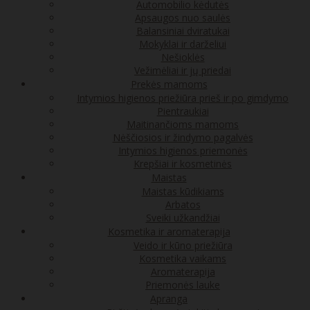
Automobilio kėdutės
Apsaugos nuo saulės
Balansiniai dviratukai
Mokyklai ir darželiui
Nešioklės
Vežimėliai ir jų priedai
Prekės mamoms
Intymios higienos priežiūra prieš ir po gimdymo
Pientraukiai
Maitinančioms mamoms
Nėščiosios ir žindymo pagalvės
Intymios higienos priemonės
Krepšiai ir kosmetinės
Maistas
Maistas kūdikiams
Arbatos
Sveiki užkandžiai
Kosmetika ir aromaterapija
Veido ir kūno priežiūra
Kosmetika vaikams
Aromaterapija
Priemonės lauke
Apranga