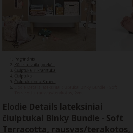
Pagrindinis
Kūdikių, vaikų prekės
Čiulptukai ir kramtukai
Čiulptukai
Čiulptukai nuo 3 mėn.
Elodie Details lateksiniai čiulptukai Binky Bundle - Soft
Terracotta, rausvas/terakotos, 2vnt
Elodie Details lateksiniai
čiulptukai Binky Bundle - Soft
Terracotta, rausvas/terakotos,