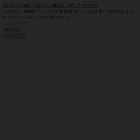
Elodie Details čiulptuko laikiklis Soft Terracotta
Čiulptuko laikiklis yra Elodie flagmanas, įkvėpęs įkurti įmonę 2005
m. Nuo to laiko Elodie kasmet to..
95
90
€10
€12
Į krepšelį
%
Akcija
-10