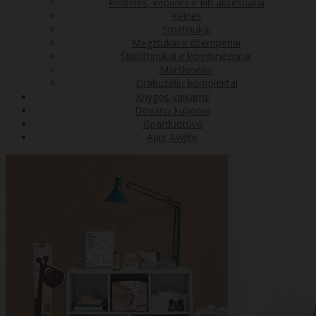
Pirštinės, kepurės ir kiti aksesuarai
Kelnės
Smėlinukai
Megztukai ir džemperiai
Šliaužtinukai ir kombinezonai
Marškinėliai
Drabužėlių komplektai
Knygos vaikams
Dovanų kuponai
Išparduotuvė
Apie Avietę