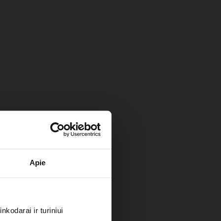
Apie
kodarai ir turiniui