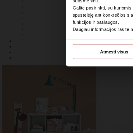
suasmeninti.
Galite pasirinkti, su kuriomis
spustelėję ant konkrečios sla
funkcijos ir paslaugos.
Daugiau informacijos rasite
Sutin
Atmesti visus
Daugiau i