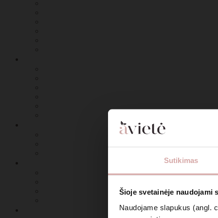
Sutikimas
Šioje svetainėje naudojami 
Naudojame slapukus (angl. coo