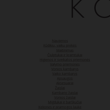
Naujienos
Kūdikių, vaikų prekės
Maitinimas
Čiulptukai ir kramtukai
Higienos ir sveikatos priemonės
Valymo priemonės
Vonios kambarys
Vaiko kambarys
Apsaugos
Aksesuarai
Žaislai
Kambario žaislai
Vonios žaislai
Migdukai ir barškučiai
Kelionės ir pramogos lauke