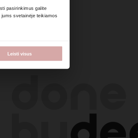
sti pasirinkimus galite
i jums svetainėje teikiamos
Leisti visus