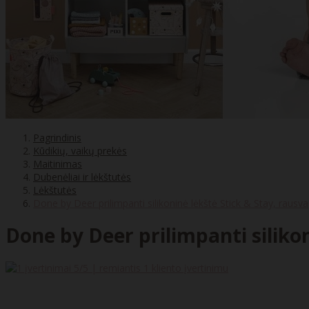
Pagrindinis
Kūdikių, vaikų prekės
Maitinimas
Dubenėliai ir lėkštutės
Lėkštutės
Done by Deer prilimpanti silikoninė lėkštė Stick & Stay, rausva
Done by Deer prilimpanti silikon
5
/5 | remiantis
1
kliento įvertinimu