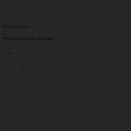
Mano paskyra
00
€0
0
Prekių krepšelis tuščias!