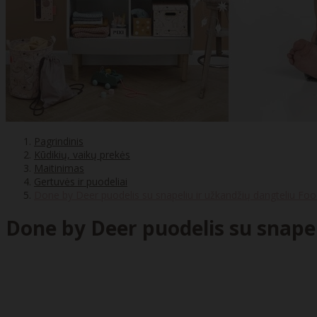
Pagrindinis
Kūdikių, vaikų prekės
Maitinimas
Gertuvės ir puodeliai
Done by Deer puodelis su snapeliu ir užkandžių dangteliu Fo
Done by Deer puodelis su snapel