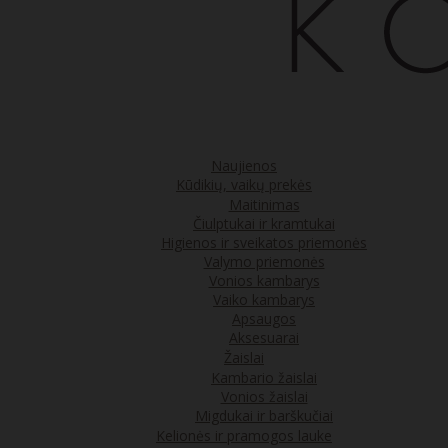
Naujienos
Kūdikių, vaikų prekės
Maitinimas
Čiulptukai ir kramtukai
Higienos ir sveikatos priemonės
Valymo priemonės
Vonios kambarys
Vaiko kambarys
Apsaugos
Aksesuarai
Žaislai
Kambario žaislai
Vonios žaislai
Migdukai ir barškučiai
Kelionės ir pramogos lauke