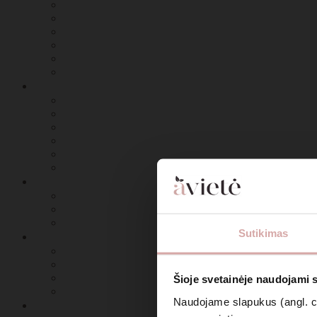
Sutikimas
Šioje svetainėje naudojami 
Naudojame slapukus (angl. coo