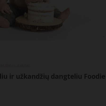
odie Elphee, mėlynas
iu ir užkandžių dangteliu Foodi