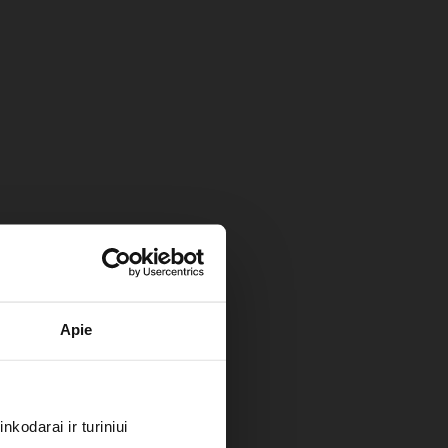
Apie
kodarai ir turiniui