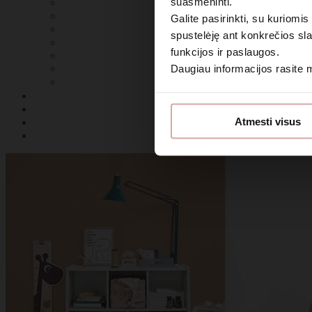
suasmeninti.
Galite pasirinkti, su kuriomis
spustelėję ant konkrečios sla
funkcijos ir paslaugos.
Daugiau informacijos rasite
Sutin
Atmesti visus
Daugiau i