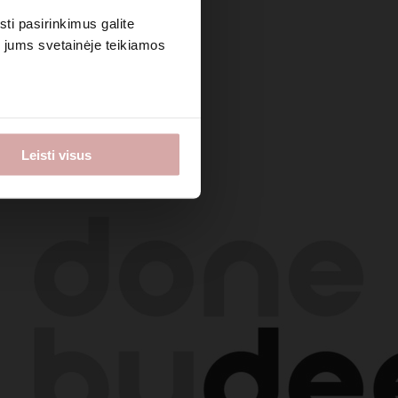
sti pasirinkimus galite
i jums svetainėje teikiamos
Leisti visus