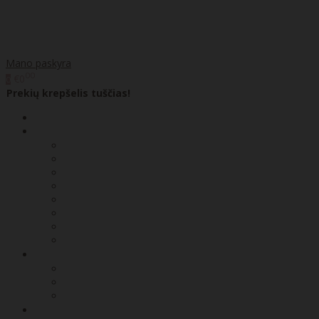
Mano paskyra
00
€0
0
Prekių krepšelis tuščias!