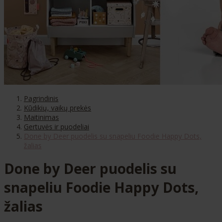
Pagrindinis
Kūdikių, vaikų prekės
Maitinimas
Gertuvės ir puodeliai
Done by Deer puodelis su snapeliu Foodie Happy Dots,
žalias
Done by Deer puodelis su
snapeliu Foodie Happy Dots,
žalias