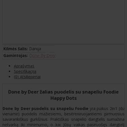
Kilmės šalis:
Danija
Gamintojas:
Done By Deer
Aprašymas
Specifikacija
(0) Atsiliepimai
Done by Deer žalias puodelis su snapeliu Foodie
Happy Dots
Done by Deer puodelis su snapeliu Foodie
yra puikus 2in1 (du
viename) puodelis mažiesiems, besitreniruojantiems pirmuosius
savarankiškus gurkšnius. Praktiškas snapelio dangtelis sumažina
netvarką iki minimumo, o kai Jūsų vaikas pasiruošęs dangtelį