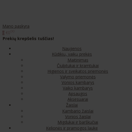
Mano paskyra
00
€0
0
Prekių krepšelis tuščias!
Naujienos
Kūdikių, vaikų prekės
Maitinimas
Čiulptukai ir kramtukai
Higienos ir sveikatos priemonės
Valymo priemonės
Vonios kambarys
Vaiko kambarys
Apsaugos
Aksesuarai
Žaislai
Kambario žaislai
Vonios žaislai
Migdukai ir barškučiai
Kelionės ir pramogos lauke