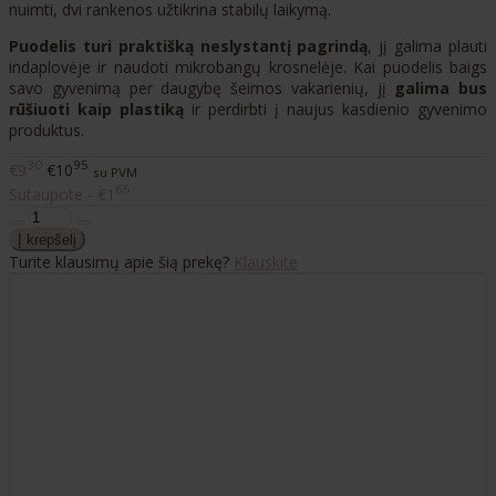
nuimti, dvi rankenos užtikrina stabilų laikymą.
Puodelis turi praktišką neslystantį pagrindą
, jį galima plauti
indaplovėje ir naudoti mikrobangų krosnelėje. Kai puodelis baigs
savo gyvenimą per daugybę šeimos vakarienių, jį
galima bus
rūšiuoti kaip plastiką
ir perdirbti į naujus kasdienio gyvenimo
produktus.
30
95
€9
€10
su PVM
65
Sutaupote - €1
Turite klausimų apie šią prekę?
Klauskite