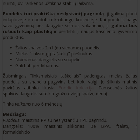
nuimti, dvi rankenos užtikrina stabilų laikymą.
Puodelis turi praktišką neslystantį pagrindą
, jį galima plauti
indaplovėje ir naudoti mikrobangų krosnelėje. Kai puodelis baigs
savo gyvenimą per daugybę šeimos vakarienių, jį
galima bus
rūšiuoti kaip plastiką
ir perdirbti į naujus kasdienio gyvenimo
produktus.
Žalios spalvos 2in1 (du viename) puodelis.
Mielas "linksmųjų taškelių" piešinukas.
Nuimamas dangtelis su snapeliu.
Gali būti perdirbamas.
Žaismingais "linksmaisiais taškeliais" padengtas mielas žalias
puodelis su snapeliu pagyvins bet kokį valgį. Jo šilkinis matinis
paviršius atitinka likusią
Foodie kolekciją
. Tamsesnės žalios
spalvos dangtelis suteikia gražų dviejų spalvų derinį.
Tinka
vaikams
nuo 6 mėnesių.
Medžiaga:
Puodelis
: maistinis PP su neslystančiu TPE pagrindu.
Dangtelis: 100% maistinis silikonas. Be BPA, ftalatų ir
formaldehido