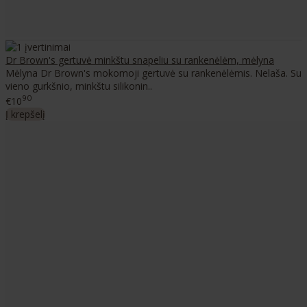
Dr Brown's gertuvė minkštu snapeliu su rankenėlėm, mėlyna
Mėlyna Dr Brown's mokomoji gertuvė su rankenėlėmis. Nelaša. Su
vieno gurkšnio, minkštu silikonin..
90
€10
Į krepšelį