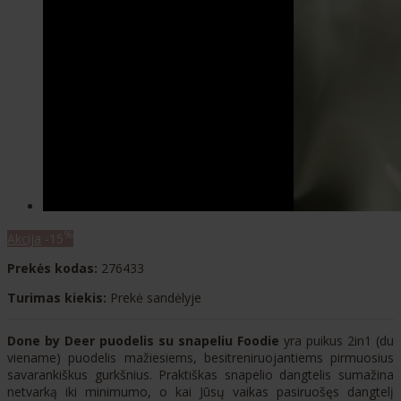
%
Akcija
-15
Prekės kodas:
276433
Turimas kiekis:
Prekė sandėlyje
Done by Deer puodelis su snapeliu Foodie
yra puikus 2in1 (du
viename) puodelis mažiesiems, besitreniruojantiems pirmuosius
savarankiškus gurkšnius. Praktiškas snapelio dangtelis sumažina
netvarką iki minimumo, o kai Jūsų vaikas pasiruošęs dangtelį