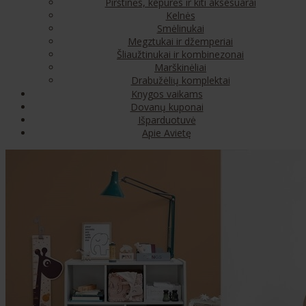
Pirštinės, kepurės ir kiti aksesuarai
Kelnės
Smėlinukai
Megztukai ir džemperiai
Šliaužtinukai ir kombinezonai
Marškinėliai
Drabužėlių komplektai
Knygos vaikams
Dovanų kuponai
Išparduotuvė
Apie Avietę