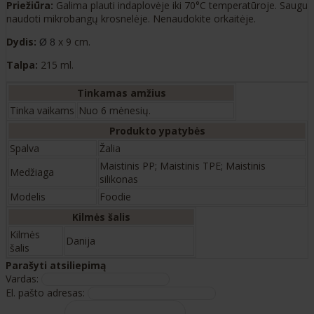
Priežiūra:
Galima plauti indaplovėje iki 70°C temperatūroje. Saugu
naudoti mikrobangų krosnelėje. Nenaudokite orkaitėje.
Dydis:
x 9 cm.
Ø 8
Talpa:
215 ml.
Tinkamas amžius
Tinka vaikams
Nuo 6 mėnesių.
Produkto ypatybės
Spalva
Žalia
Maistinis PP; Maistinis TPE; Maistinis
Medžiaga
silikonas
Modelis
Foodie
Kilmės šalis
Kilmės
Danija
šalis
Parašyti atsiliepimą
Vardas:
El. pašto adresas: