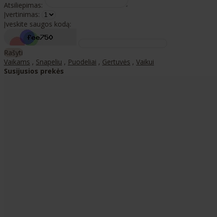
Atsiliepimas:
Įvertinimas:
Įveskite saugos kodą:
Rašyti
Vaikams
,
Snapeliu
,
Puodeliai
,
Gertuvės
,
Vaikui
Susijusios prekės