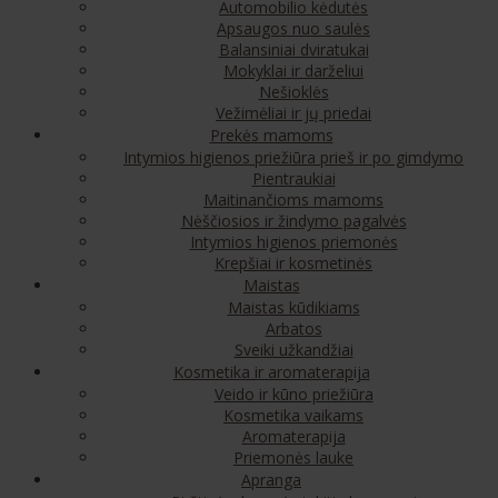
Automobilio kėdutės
Apsaugos nuo saulės
Balansiniai dviratukai
Mokyklai ir darželiui
Nešioklės
Vežimėliai ir jų priedai
Prekės mamoms
Intymios higienos priežiūra prieš ir po gimdymo
Pientraukiai
Maitinančioms mamoms
Nėščiosios ir žindymo pagalvės
Intymios higienos priemonės
Krepšiai ir kosmetinės
Maistas
Maistas kūdikiams
Arbatos
Sveiki užkandžiai
Kosmetika ir aromaterapija
Veido ir kūno priežiūra
Kosmetika vaikams
Aromaterapija
Priemonės lauke
Apranga