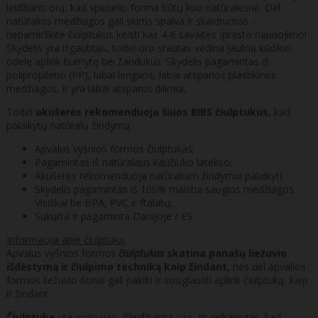
leidžianti orą, kad spenelio forma būtų kuo natūralesnė. Dėl
natūralios medžiagos gali skirtis spalva ir skaidrumas -
nepamirškite čiulptukus keisti kas 4-6 savaites įprasto naudojimo!
Skydelis yra išgaubtas, todėl oro srautas vėdina jautrią kūdikio
odelę aplink burnytę bei žandukus. Skydelis pagamintas iš
polipropileno (PP), labai lengvos, labai atsparios plastikinės
medžiagos, ir yra labai atsparus dilimui.
Todėl
akušerės rekomenduoja šiuos BIBS čiulptukus
, kad
palaikytų natūralų žindymą.
Apvalus vyšnios formos čiulptukas;
Pagamintas iš natūralaus kaučiuko latekso;
Akušerės rekomenduoja natūraliam žindymui palaikyti;
Skydelis pagamintas iš 100% maistui saugios medžiagos.
Visiškai be BPA, PVC ir ftalatų;
Sukurta ir pagaminta Danijoje / ES.
Informacija apie čiulptuką.
Apvalus vyšnios formos
čiulptukas
skatina panašų liežuvio
išdėstymą ir čiulpimo techniką kaip žindant
, nes dėl apvalios
formos liežuvio šonai gali pakilti ir susiglausti aplink čiulptuką, kaip
ir žindant.
Čiulptuke
yra vožtuvas, išleidžiantis orą, jis reikalingas, kad