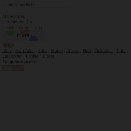
El. pašto adresas:
Atsiliepimas:
Įvertinimas:
Įveskite saugos kodą:
Rašyti
Mėn.
,
Kramtukai
,
Tūtis
,
Studio
,
Prekės
,
Nuo
,
Čiulptukai
,
Tiūtė
,
Lateksiniai
,
Papkiai
,
Bibsai
Susijusios prekės
%
Akcija
-17