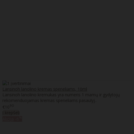
Lansinoh lanolino kremas speneliams, 10ml
Lansinoh lanolino kremukas yra numeris 1 mamų ir gydytojų
rekomenduojamas kremas speneliams pasaulyj..
90
€10
Į krepšelį
%
Akcija
-6