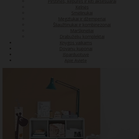
Pirštinės, kepurės ir kiti aksesuarai
Kelnės
Smėlinukai
Megztukai ir džemperiai
Šliaužtinukai ir kombinezonai
Marškinėliai
Drabužėlių komplektai
Knygos vaikams
Dovanų kuponai
Išparduotuvė
Apie Avietę