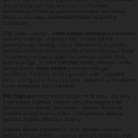
ribas perbraižančiam funkcionalumui ir profesionaliam
meistriškumui, ši kolekcija įgalina tėvelius dalytis savo unikaliu
stiliumi su savo vaiku, nepakenkiant kokybei, saugumui ar
standartams.
BIBS Studio Collection –
Urban Garden čiulptukai
yra nuostabiai
derinantys tradicijas, saugumą ir stilių. Dizainas sukuria
pusiausvyrą tarp žaismingų raštų ir minimalistinės elegancijos,
patrauklūs tėveliams, kuriems svarbūs ir funkcionalumas, ir forma.
Dėl patikimų medžiagų ir apgalvotos inžinerijos kokybė išlieka
aukščiausio lygio. Jei norite praktiškam kūdikio reikmeniui suteikti
žavingo dizaino,
Urban Garden
yra tvirtas ir stilingas
pasirinkimas. Ši kolekcija įkvėpta gyvenimo sode – pagrindinė
tema – įnoringos boružėlės ir kamanės, derinamos su žemiškomis
ir sodo įkvėptomis spalvų paletėmis.
BIBS čiulptukai
rinkoje yra jau daugiau nei 40 metų - visų laikų
mėgstamiausi čiulptukai! Daugelio vaikų labai mėgstami dėl
vyšnios formos spenelio. Dėl skydelio ir spenelio formos šie
čiulptukai yra kaip motinos krūtinė, todėl optimaliai atkartoja
natūralius čiulpimo refleksus ir žindymą.
Čiulptuko spenelis pagamintas iš 100% natūralaus kaučiuko
latekso, kuris yra minkštas ir lankstus. Jame yra ventiliacijos anga,