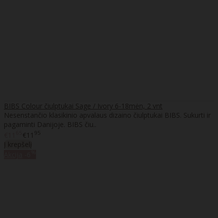
BIBS Colour čiulptukai Sage / Ivory 6-18mėn, 2 vnt
Nesenstančio klasikinio apvalaus dizaino čiulptukai BIBS. Sukurti ir
pagaminti Danijoje. BIBS čiu..
65
95
€11
€11
Į krepšelį
%
Akcija
-6