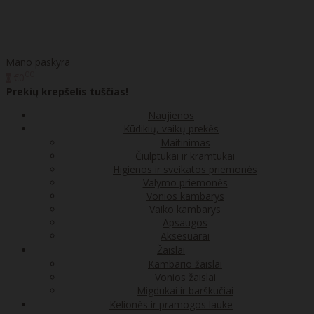
Mano paskyra
00
€0
0
Prekių krepšelis tuščias!
Naujienos
Kūdikių, vaikų prekės
Maitinimas
Čiulptukai ir kramtukai
Higienos ir sveikatos priemonės
Valymo priemonės
Vonios kambarys
Vaiko kambarys
Apsaugos
Aksesuarai
Žaislai
Kambario žaislai
Vonios žaislai
Migdukai ir barškučiai
Kelionės ir pramogos lauke