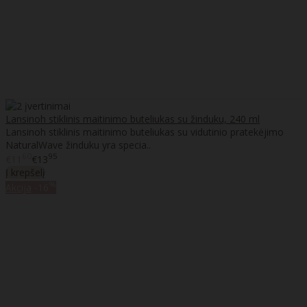
Lansinoh stiklinis maitinimo buteliukas su žinduku, 240 ml
Lansinoh stiklinis maitinimo buteliukas su vidutinio pratekėjimo
NaturalWave žinduku yra specia..
60
95
€11
€13
Į krepšelį
%
Akcija
-16