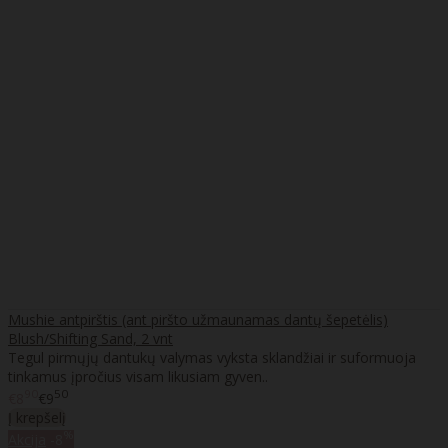
Mushie antpirštis (ant piršto užmaunamas dantų šepetėlis)
Blush/Shifting Sand, 2 vnt
Tegul pirmųjų dantukų valymas vyksta sklandžiai ir suformuoja
tinkamus įpročius visam likusiam gyven..
90
50
€8
€9
Į krepšelį
%
Akcija
-8