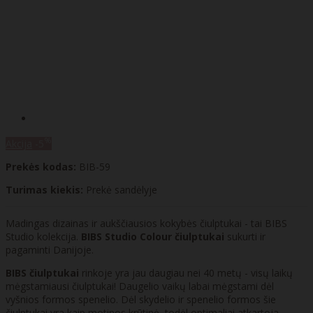
%
Akcija
-5
Prekės kodas:
BIB-59
Turimas kiekis:
Prekė sandėlyje
Madingas dizainas ir aukščiausios kokybės čiulptukai - tai BIBS
Studio kolekcija.
BIBS Studio Colour čiulptukai
sukurti ir
pagaminti Danijoje.
BIBS čiulptukai
rinkoje yra jau daugiau nei 40 metų - visų laikų
mėgstamiausi čiulptukai! Daugelio vaikų labai mėgstami dėl
vyšnios formos spenelio. Dėl skydelio ir spenelio formos šie
čiulptukai yra kaip motinos krūtinė, todėl optimaliai atkartoja