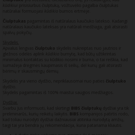
kūdikiui
prisisiurbus čiulptuką, vožtuvėlio pagalba čiulptukas
natūraliai formuojasi
kūdikio
burnos ertmėje.
Čiulptukas
pagamintas iš natūralaus kaučiuko latekso. Kadangi
natūralaus kaučiuko lateksas yra natūrali medžiaga, gali atsirasti
spalvų pokyčių.
Skydelis.
Apvalus lengvas
čiulptuko
skydelis nukreiptas nuo jautrios ir
gležnos odelės aplink
kūdikio
burnytę, kad būtų užtikrintas
minimalus kontaktas su kūdikio nosimi ir burna, o tai reiškia, kad
sumažėja drėgmės kaupimasis iš seilių, dėl kurių gali atsirasti
bėrimų ir skausmingų dėmių.
Skydelis yra vieno dydžio, nepriklausomai nuo paties
čiulptuko
dydžio.
Skydelis pagamintas iš 100% maistui saugios medžiagos.
Dydžiai.
Svarbu Jus informuoti, kad skirtingi
BIBS čiulptukų
dydžiai yra tik
preliminarūs, kurių reikėtų laikytis.
BIBS
kompanijos patirtis rodo,
kad toliau nurodyti dydžiai dažniausiai atitinka nurodytą amžių,
taigi tai yra bendra jų rekomendacija, kuria patariama kliautis.