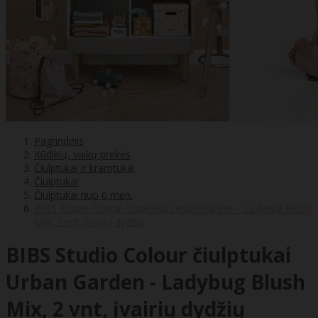
Pagrindinis
Kūdikių, vaikų prekės
Čiulptukai ir kramtukai
Čiulptukai
Čiulptukai nuo 0 mėn.
BIBS Studio Colour čiulptukai Urban Garden - Ladybug Blush
Mix, 2 vnt, įvairių dydžių
BIBS Studio Colour čiulptukai
Urban Garden - Ladybug Blush
Mix, 2 vnt, įvairių dydžių