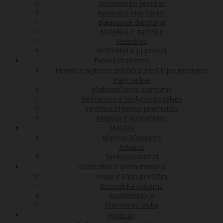
Automobilio kėdutės
Apsaugos nuo saulės
Balansiniai dviratukai
Mokyklai ir darželiui
Nešioklės
Vežimėliai ir jų priedai
Prekės mamoms
Intymios higienos priežiūra prieš ir po gimdymo
Pientraukiai
Maitinančioms mamoms
Nėščiosios ir žindymo pagalvės
Intymios higienos priemonės
Krepšiai ir kosmetinės
Maistas
Maistas kūdikiams
Arbatos
Sveiki užkandžiai
Kosmetika ir aromaterapija
Veido ir kūno priežiūra
Kosmetika vaikams
Aromaterapija
Priemonės lauke
Apranga