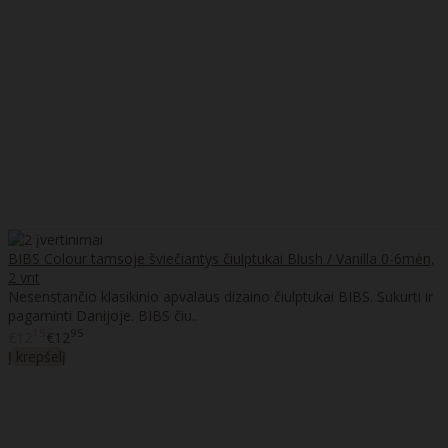
BIBS Colour tamsoje šviečiantys čiulptukai Blush / Vanilla 0-6mėn,
2 vnt
Nesenstančio klasikinio apvalaus dizaino čiulptukai BIBS. Sukurti ir
pagaminti Danijoje. BIBS čiu..
15
95
€12
€12
Į krepšelį