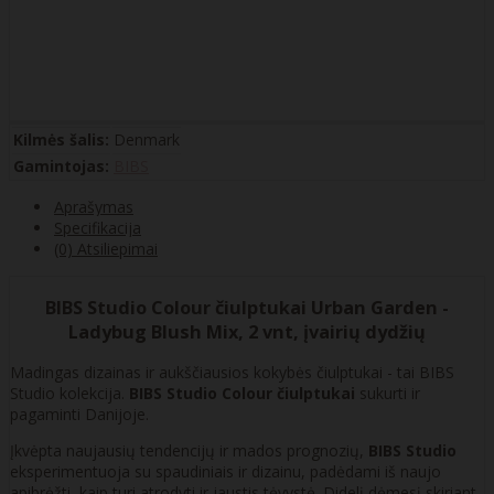
Kilmės šalis:
Denmark
Gamintojas:
BIBS
Aprašymas
Specifikacija
(0) Atsiliepimai
BIBS Studio Colour čiulptukai Urban Garden -
Ladybug Blush Mix, 2 vnt, įvairių dydžių
Madingas dizainas ir aukščiausios kokybės čiulptukai - tai BIBS
Studio kolekcija.
BIBS Studio Colour čiulptukai
sukurti ir
pagaminti Danijoje.
Įkvėpta naujausių tendencijų ir mados prognozių,
BIBS Studio
eksperimentuoja su spaudiniais ir dizainu, padėdami iš naujo
apibrėžti, kaip turi atrodyti ir jaustis tėvystė. Didelį dėmesį skiriant