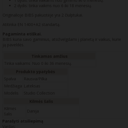
1 dydis: tinka vaikams nuo gimimo iki 6 mėnesių.
2 dydis: tinka vaikms nuo 6 iki 18 mėnesių.
Originalioje BIBS pakuotėje yra 2 čiulptukai.
Atitinka EN 1400+A2 standartą.
Pagaminta etiškai.
BIBS kuria savo gaminius, atsižvelgdami į planetą ir vaikus, kurie
ją paveldės.
Tinkamas amžius
Tinka vaikams
Nuo 0 iki 36 mėnesių.
Produkto ypatybės
Spalva
Rausva/Pilka
Medžiaga
Lateksas
Modelis
Studio Collection
Kilmės šalis
Kilmės
Danija
šalis
Parašyti atsiliepimą
Vardas: