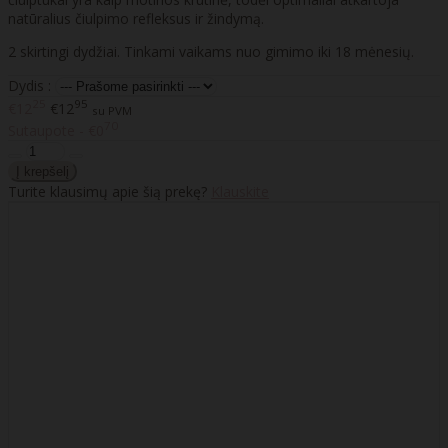
natūralius čiulpimo refleksus ir žindymą.
2 skirtingi dydžiai. Tinkami vaikams nuo gimimo iki 18 mėnesių.
Dydis :
25
95
€12
€12
su PVM
70
Sutaupote - €0
Turite klausimų apie šią prekę?
Klauskite