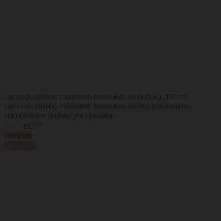
Lansinoh stiklinis maitinimo buteliukas su žinduku, 160 ml
Lansinoh stiklinis maitinimo buteliukas su lėto pratekėjimo
NaturalWave žinduku yra specialiai ..
50
50
€10
€12
Į krepšelį
%
Akcija
-3