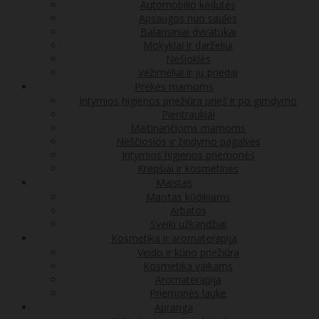
Automobilio kėdutės
Apsaugos nuo saulės
Balansiniai dviratukai
Mokyklai ir darželiui
Nešioklės
Vežimėliai ir jų priedai
Prekės mamoms
Intymios higienos priežiūra prieš ir po gimdymo
Pientraukiai
Maitinančioms mamoms
Nėščiosios ir žindymo pagalvės
Intymios higienos priemonės
Krepšiai ir kosmetinės
Maistas
Maistas kūdikiams
Arbatos
Sveiki užkandžiai
Kosmetika ir aromaterapija
Veido ir kūno priežiūra
Kosmetika vaikams
Aromaterapija
Priemonės lauke
Apranga