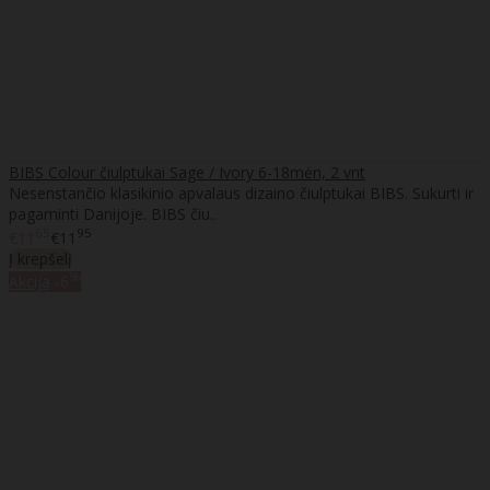
BIBS Colour čiulptukai Sage / Ivory 6-18mėn, 2 vnt
Nesenstančio klasikinio apvalaus dizaino čiulptukai BIBS. Sukurti ir
pagaminti Danijoje. BIBS čiu..
65
95
€11
€11
Į krepšelį
%
Akcija
-6