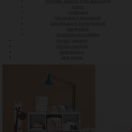
Pirštinės, kepurės ir kiti aksesuarai
Kelnės
Smėlinukai
Megztukai ir džemperiai
Šliaužtinukai ir kombinezonai
Marškinėliai
Drabužėlių komplektai
Knygos vaikams
Dovanų kuponai
Išparduotuvė
Apie Avietę