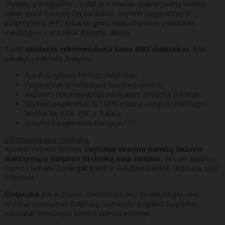
Skydelis yra išgaubtas, todėl oro srautas vėdina jautrią kūdikio
odelę aplink burnytę bei žandukus. Skydelis pagamintas iš
polipropileno (PP), labai lengvos, labai atsparios plastikinės
medžiagos, ir yra labai atsparus dilimui.
Todėl
akušerės rekomenduoja šiuos BIBS čiulptukus
, kad
palaikytų natūralų žindymą.
Apvalus vyšnios formos čiulptukas;
Pagamintas iš natūralaus kaučiuko latekso;
Akušerės rekomenduoja natūraliam žindymui palaikyti;
Skydelis pagamintas iš 100% maistui saugios medžiagos.
Visiškai be BPA, PVC ir ftalatų;
Sukurta ir pagaminta Danijoje / ES.
Informacija apie čiulptuką.
Apvalus vyšnios formos
čiulptukas
skatina panašų liežuvio
išdėstymą ir čiulpimo techniką kaip žindant
, nes dėl apvalios
formos liežuvio šonai gali pakilti ir susiglausti aplink čiulptuką, kaip
ir žindant.
Čiulptuke
yra vožtuvas, išleidžiantis orą, jis reikalingas, kad
kūdikiui
prisisiurbus čiulptuką, vožtuvėlio pagalba čiulptukas
natūraliai formuojasi
kūdikio
burnos ertmėje.