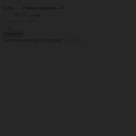
Dydis :
30
95
€12
€12
su PVM
65
Sutaupote - €0
Turite klausimų apie šią prekę?
Klauskite