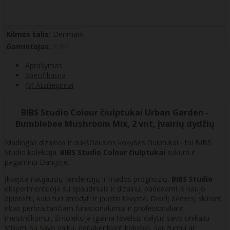
Kilmės šalis:
Denmark
Gamintojas:
BIBS
Aprašymas
Specifikacija
(0) Atsiliepimai
BIBS Studio Colour čiulptukai Urban Garden -
Bumblebee Mushroom Mix, 2 vnt, įvairių dydžių
Madingas dizainas ir aukščiausios kokybės čiulptukai - tai BIBS
Studio kolekcija.
BIBS Studio Colour čiulptukai
sukurti ir
pagaminti Danijoje.
Įkvėpta naujausių tendencijų ir mados prognozių,
BIBS Studio
eksperimentuoja su spaudiniais ir dizainu, padėdami iš naujo
apibrėžti, kaip turi atrodyti ir jaustis tėvystė. Didelį dėmesį skiriant
ribas perbraižančiam funkcionalumui ir profesionaliam
meistriškumui, ši kolekcija įgalina tėvelius dalytis savo unikaliu
stiliumi su savo vaiku, nepakenkiant kokybei, saugumui ar