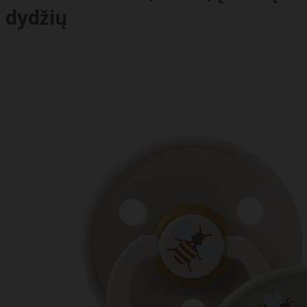
dydžių