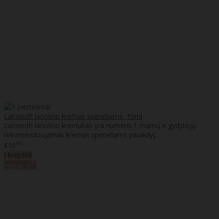
Lansinoh lanolino kremas speneliams, 10ml
Lansinoh lanolino kremukas yra numeris 1 mamų ir gydytojų
rekomenduojamas kremas speneliams pasaulyj..
90
€10
Į krepšelį
%
Akcija
-6