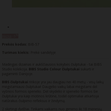
%
Akcija
-5
Prekės kodas:
BIB-57
Turimas kiekis:
Prekė sandėlyje
Madingas dizainas ir aukščiausios kokybės čiulptukai - tai BIBS
Studio kolekcija.
BIBS Studio Colour čiulptukai
sukurti ir
pagaminti Danijoje.
BIBS čiulptukai
rinkoje yra jau daugiau nei 40 metų - visų laikų
mėgstamiausi čiulptukai! Daugelio vaikų labai mėgstami dėl
vyšnios formos spenelio. Dėl skydelio ir spenelio formos šie
čiulptukai yra kaip motinos krūtinė, todėl optimaliai atkartoja
natūralius čiulpimo refleksus ir žindymą.
2 skirtingi dydžiai. Tinkami vaikams nuo gimimo iki 18 mėnesių.