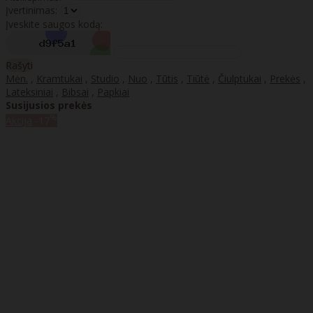
Įvertinimas:
Įveskite saugos kodą:
Rašyti
Mėn.
,
Kramtukai
,
Studio
,
Nuo
,
Tūtis
,
Tiūtė
,
Čiulptukai
,
Prekės
,
Lateksiniai
,
Bibsai
,
Papkiai
Susijusios prekės
%
Akcija
-17