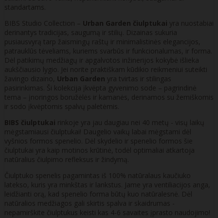
standartams.
BIBS Studio Collection –
Urban Garden čiulptukai
yra nuostabiai
derinantys tradicijas, saugumą ir stilių. Dizainas sukuria
pusiausvyrą tarp žaismingų raštų ir minimalistinės elegancijos,
patrauklūs tėveliams, kuriems svarbūs ir funkcionalumas, ir forma.
Dėl patikimų medžiagų ir apgalvotos inžinerijos kokybė išlieka
aukščiausio lygio. Jei norite praktiškam kūdikio reikmeniui suteikti
žavingo dizaino,
Urban Garden
yra tvirtas ir stilingas
pasirinkimas. Ši kolekcija įkvėpta gyvenimo sode – pagrindinė
tema – įnoringos boružėlės ir kamanės, derinamos su žemiškomis
ir sodo įkvėptomis spalvų paletėmis.
BIBS čiulptukai
rinkoje yra jau daugiau nei 40 metų - visų laikų
mėgstamiausi čiulptukai! Daugelio vaikų labai mėgstami dėl
vyšnios formos spenelio. Dėl skydelio ir spenelio formos šie
čiulptukai yra kaip motinos krūtinė, todėl optimaliai atkartoja
natūralius čiulpimo refleksus ir žindymą.
Čiulptuko spenelis pagamintas iš 100% natūralaus kaučiuko
latekso, kuris yra minkštas ir lankstus. Jame yra ventiliacijos anga,
leidžianti orą, kad spenelio forma būtų kuo natūralesnė. Dėl
natūralios medžiagos gali skirtis spalva ir skaidrumas -
nepamirškite čiulptukus keisti kas 4-6 savaites įprasto naudojimo!