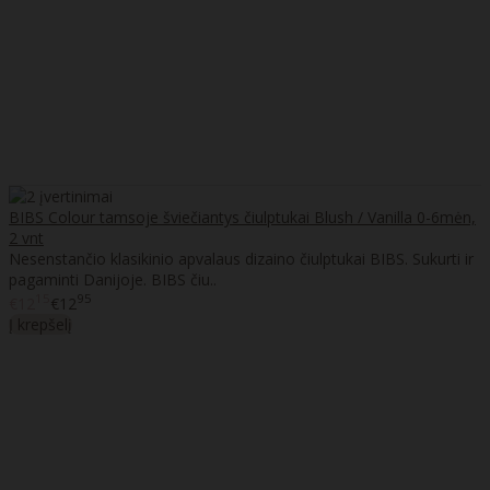
BIBS Colour tamsoje šviečiantys čiulptukai Blush / Vanilla 0-6mėn,
2 vnt
Nesenstančio klasikinio apvalaus dizaino čiulptukai BIBS. Sukurti ir
pagaminti Danijoje. BIBS čiu..
15
95
€12
€12
Į krepšelį