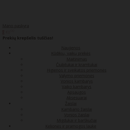
Mano paskyra
00
€0
0
Prekių krepšelis tuščias!
Naujienos
Kūdikių, vaikų prekės
Maitinimas
Čiulptukai ir kramtukai
Higienos ir sveikatos priemonės
Valymo priemonės
Vonios kambarys
Vaiko kambarys
Apsaugos
Aksesuarai
Žaislai
Kambario žaislai
Vonios žaislai
Migdukai ir barškučiai
Kelionės ir pramogos lauke