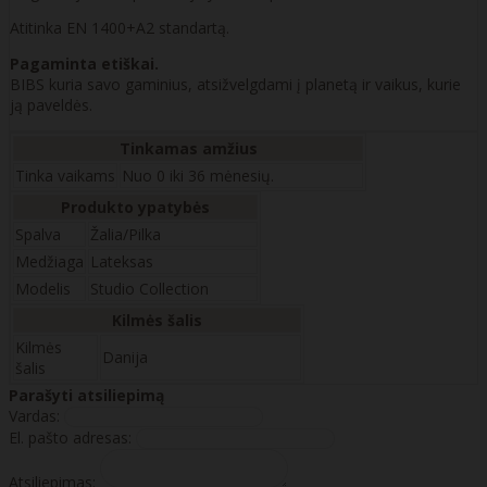
Atitinka EN 1400+A2 standartą.
Pagaminta etiškai.
BIBS kuria savo gaminius, atsižvelgdami į planetą ir vaikus, kurie
ją paveldės.
Tinkamas amžius
Tinka vaikams
Nuo 0 iki 36 mėnesių.
Produkto ypatybės
Spalva
Žalia/Pilka
Medžiaga
Lateksas
Modelis
Studio Collection
Kilmės šalis
Kilmės
Danija
šalis
Parašyti atsiliepimą
Vardas:
El. pašto adresas:
Atsiliepimas: