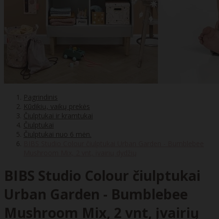
Pagrindinis
Kūdikių, vaikų prekės
Čiulptukai ir kramtukai
Čiulptukai
Čiulptukai nuo 6 mėn.
BIBS Studio Colour čiulptukai Urban Garden - Bumblebee
Mushroom Mix, 2 vnt, įvairių dydžių
BIBS Studio Colour čiulptukai
Urban Garden - Bumblebee
Mushroom Mix, 2 vnt, įvairių