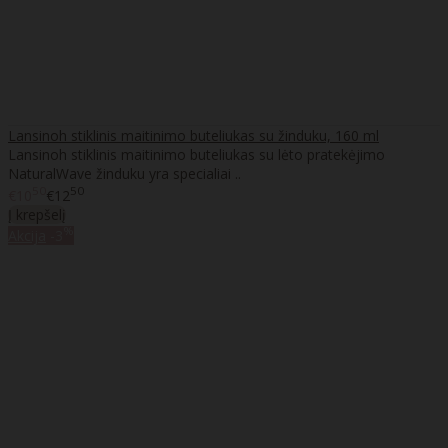
Lansinoh stiklinis maitinimo buteliukas su žinduku, 160 ml
Lansinoh stiklinis maitinimo buteliukas su lėto pratekėjimo
NaturalWave žinduku yra specialiai ..
50
50
€10
€12
Į krepšelį
%
Akcija
-3