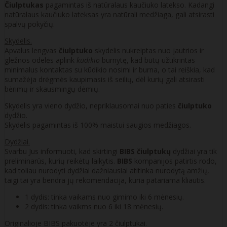
Čiulptukas
pagamintas iš natūralaus kaučiuko latekso. Kadangi
natūralaus kaučiuko lateksas yra natūrali medžiaga, gali atsirasti
spalvų pokyčių.
Skydelis.
Apvalus lengvas
čiulptuko
skydelis nukreiptas nuo jautrios ir
gležnos odelės aplink
kūdikio
burnytę, kad būtų užtikrintas
minimalus kontaktas su kūdikio nosimi ir burna, o tai reiškia, kad
sumažėja drėgmės kaupimasis iš seilių, dėl kurių gali atsirasti
bėrimų ir skausmingų dėmių.
Skydelis yra vieno dydžio, nepriklausomai nuo paties
čiulptuko
dydžio.
Skydelis pagamintas iš 100% maistui saugios medžiagos.
Dydžiai.
Svarbu Jus informuoti, kad skirtingi
BIBS čiulptukų
dydžiai yra tik
preliminarūs, kurių reikėtų laikytis.
BIBS
kompanijos patirtis rodo,
kad toliau nurodyti dydžiai dažniausiai atitinka nurodytą amžių,
taigi tai yra bendra jų rekomendacija, kuria patariama kliautis.
1 dydis: tinka vaikams nuo gimimo iki 6 mėnesių.
2 dydis: tinka vaikms nuo 6 iki 18 mėnesių.
Originalioje BIBS pakuotėje yra 2 čiulptukai.