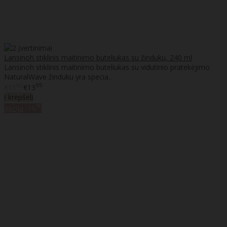
Lansinoh stiklinis maitinimo buteliukas su žinduku, 240 ml
Lansinoh stiklinis maitinimo buteliukas su vidutinio pratekėjimo
NaturalWave žinduku yra specia..
60
95
€11
€13
Į krepšelį
%
Akcija
-16