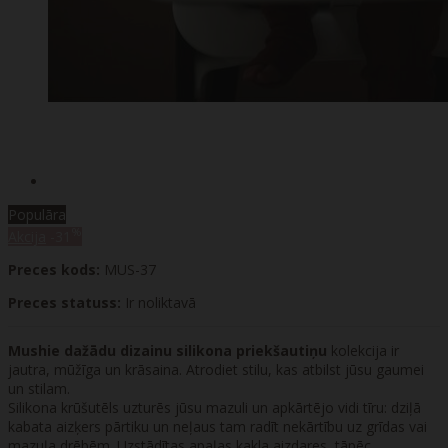
Populāra
%
Akcija
-31
Preces kods:
MUS-37
Preces statuss:
Ir noliktavā
Mushie dažādu dizainu silikona priekšautiņu
kolekcija ir
jautra, mūžīga un krāsaina. Atrodiet stilu, kas atbilst jūsu gaumei
un stilam.
Silikona krūšutēls uzturēs jūsu mazuli un apkārtējo vidi tīru: dziļā
kabata aizķers pārtiku un neļaus tam radīt nekārtību uz grīdas vai
mazuļa drēbēm. Uzstādītas apaļas kakla aizdares, tāpēc