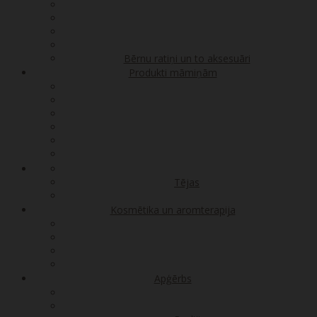
Bērnu ratiņi un to aksesuāri
Produkti māmiņām
Tējas
Kosmētika un aromterapija
Apģērbs