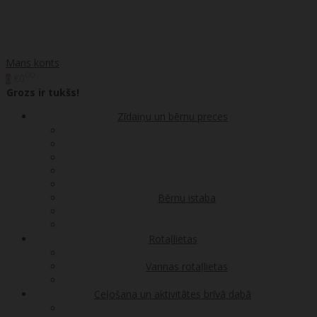
Mans konts
00
€0
0
Grozs ir tukšs!
Zīdaiņu un bērnu preces
Bērnu istaba
Rotaļlietas
Vannas rotaļlietas
Ceļošana un aktivitātes brīvā dabā