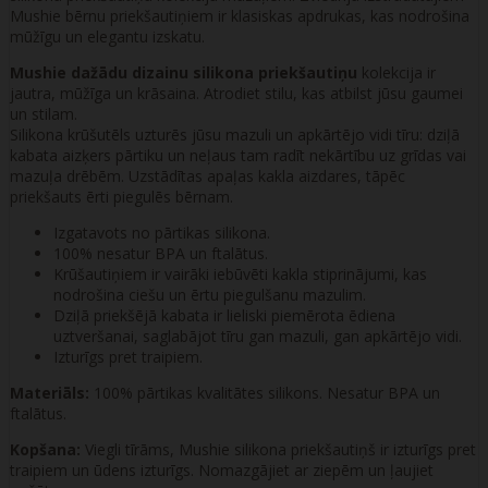
Mushie bērnu priekšautiņiem ir klasiskas apdrukas, kas nodrošina
mūžīgu un elegantu izskatu.
Mushie dažādu dizainu silikona priekšautiņu
kolekcija ir
jautra, mūžīga un krāsaina. Atrodiet stilu, kas atbilst jūsu gaumei
un stilam.
Silikona krūšutēls uzturēs jūsu mazuli un apkārtējo vidi tīru: dziļā
kabata aizķers pārtiku un neļaus tam radīt nekārtību uz grīdas vai
mazuļa drēbēm. Uzstādītas apaļas kakla aizdares, tāpēc
priekšauts ērti piegulēs bērnam.
Izgatavots no pārtikas silikona.
100% nesatur BPA un ftalātus.
Krūšautiņiem ir vairāki iebūvēti kakla stiprinājumi, kas
nodrošina ciešu un ērtu piegulšanu mazulim.
Dziļā priekšējā kabata ir lieliski piemērota ēdiena
uztveršanai, saglabājot tīru gan mazuli, gan apkārtējo vidi.
Izturīgs pret traipiem.
Materiāls:
100% pārtikas kvalitātes silikons. Nesatur BPA un
ftalātus.
Kopšana:
Viegli tīrāms, Mushie silikona priekšautiņš ir izturīgs pret
traipiem un ūdens izturīgs. Nomazgājiet ar ziepēm un ļaujiet