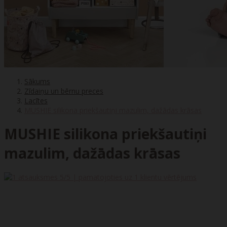
Sākums
Zīdaiņu un bērnu preces
Lacītes
MUSHIE silikona priekšautiņi mazulim, dažādas krāsas
MUSHIE silikona priekšautiņi
mazulim, dažādas krāsas
5
/5 | pamatojoties uz
1
klientu vērtējums