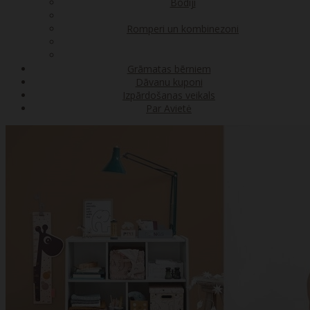
Bodiji
Romperi un kombinezoni
Grāmatas bērniem
Dāvanu kuponi
Izpārdošanas veikals
Par Avietė