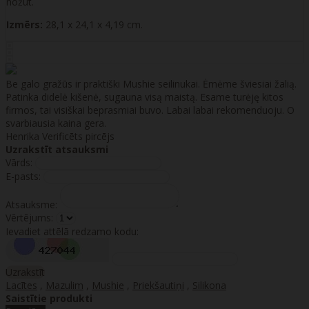
nožūt.
Izmērs:
28,1 x 24,1 x 4,19 cm.
Be galo gražūs ir praktiški Mushie seilinukai. Ėmėme šviesiai žalią.
Patinka didelė kišenė, sugauna visą maistą. Esame turėję kitos
firmos, tai visiškai beprasmiai buvo. Labai labai rekomenduoju. O
svarbiausia kaina gera.
Henrika
Verificēts pircējs
Uzrakstīt atsauksmi
Vārds:
E-pasts:
Atsauksme:
Vērtējums:
Ievadiet attēlā redzamo kodu:
Uzrakstīt
Lacītes
,
Mazulim
,
Mushie
,
Priekšautiņi
,
Silikona
Saistītie produkti