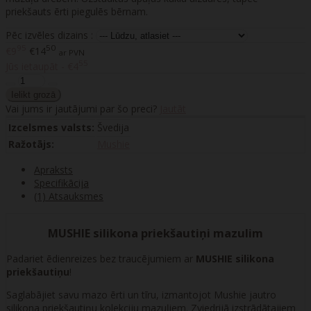
priekšauts ērti piegulēs bērnam.
Pēc izvēles dizains :
95
50
€9
€14
ar PVN
55
Jūs ietaupāt - €4
Vai jums ir jautājumi par šo preci?
Jautāt
Izcelsmes valsts:
Švedija
Ražotājs:
Mushie
Apraksts
Specifikācija
(1) Atsauksmes
MUSHIE silikona priekšautiņi mazulim
Padariet ēdienreizes bez traucējumiem ar
MUSHIE silikona
priekšautiņu
!
Saglabājiet savu mazo ērti un tīru, izmantojot Mushie jautro
silikona priekšautiņu kolekciju mazuļiem. Zviedrijā izstrādātajiem