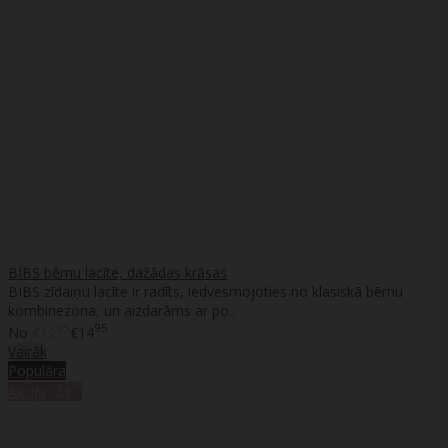
BIBS bērnu lacīte, dažādas krāsas
BIBS zīdaiņu lacīte ir radīts, iedvesmojoties no klasiskā bērnu
kombinezona, un aizdarāms ar po..
95
95
No
€12
€14
Vairāk
Populāra
%
Akcija
-23