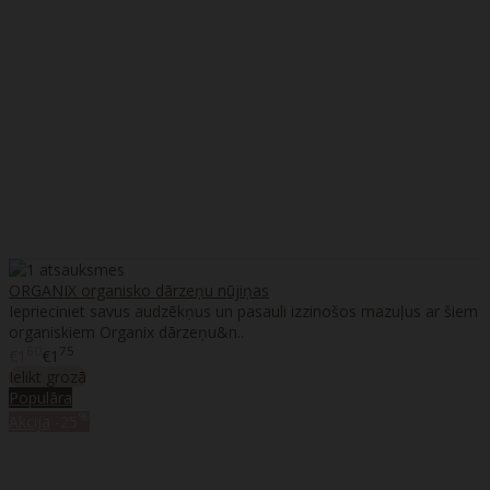
ORGANIX organisko dārzeņu nūjiņas
Ieprieciniet savus audzēkņus un pasauli izzinošos mazuļus ar šiem
organiskiem Organix dārzeņu&n..
60
75
€1
€1
Ielikt grozā
Populāra
%
Akcija
-25