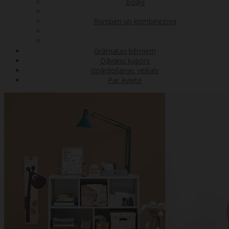
Bodiji
Romperi un kombinezoni
Grāmatas bērniem
Dāvanu kuponi
Izpārdošanas veikals
Par Avietė