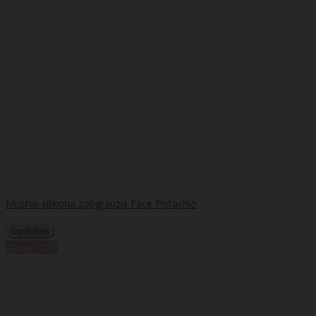
Mushie silikona zobgrauzis Face Pistachio
..
%
Akcija
-13