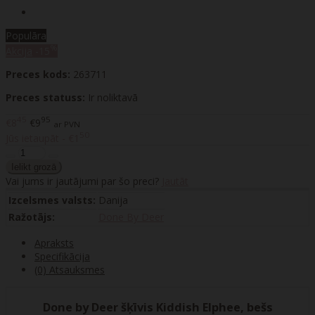
Populāra
%
Akcija
-15
Preces kods:
263711
Preces statuss:
Ir noliktavā
45
95
€8
€9
ar PVN
50
Jūs ietaupāt - €1
Vai jums ir jautājumi par šo preci?
Jautāt
Izcelsmes valsts:
Danija
Ražotājs:
Done By Deer
Apraksts
Specifikācija
(0) Atsauksmes
Done by Deer šķīvis Kiddish Elphee, bešs