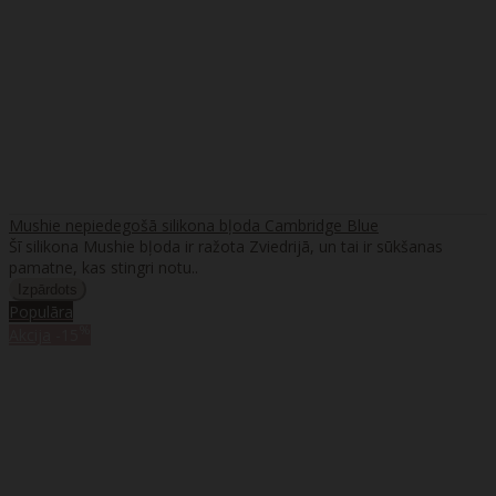
Mushie nepiedegošā silikona bļoda Cambridge Blue
Šī silikona Mushie bļoda ir ražota Zviedrijā, un tai ir sūkšanas
pamatne, kas stingri notu..
Populāra
%
Akcija
-15