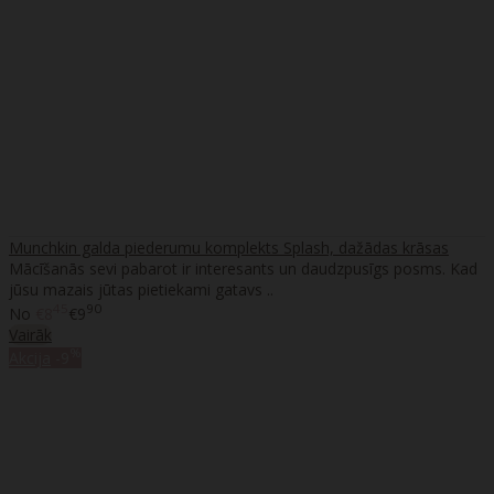
Munchkin galda piederumu komplekts Splash, dažādas krāsas
Mācīšanās sevi pabarot ir interesants un daudzpusīgs posms. Kad
jūsu mazais jūtas pietiekami gatavs ..
45
90
No
€8
€9
Vairāk
%
Akcija
-9