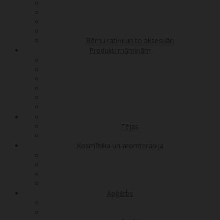
Bērnu ratiņi un to aksesuāri
Produkti māmiņām
Tējas
Kosmētika un aromterapija
Apģērbs