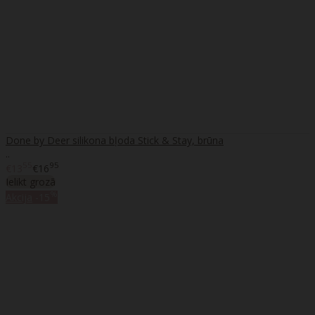
Done by Deer silikona bļoda Stick & Stay, brūna
..
55
95
€13
€16
Ielikt grozā
%
Akcija
-15