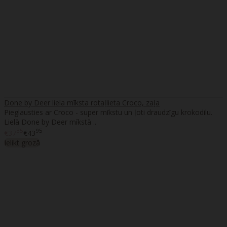
Done by Deer liela mīksta rotaļlieta Croco, zaļa
Pieglausties ar Croco - super mīkstu un ļoti draudzīgu krokodilu.
Lielā Done by Deer mīkstā ..
35
95
€37
€43
Ielikt grozā