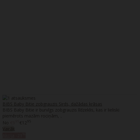
BIBS Baby Bitie zobgrauzis Sirds, dažādas krāsas
BIBS Baby Bitie ir burvīgs zobgrauzis līdzeklis, kas ir lieliski
piemērots mazām rociņām, ..
95
95
No
€9
€12
Vairāk
%
Akcija
-23