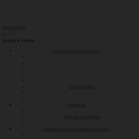
Mans konts
00
€0
0
Grozs ir tukšs!
Zīdaiņu un bērnu preces
Bērnu istaba
Rotaļlietas
Vannas rotaļlietas
Ceļošana un aktivitātes brīvā dabā