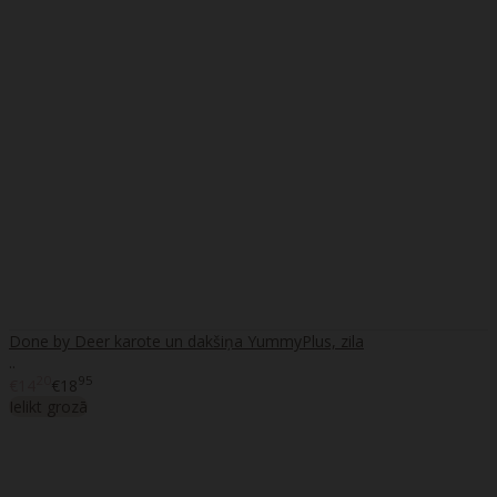
Done by Deer karote un dakšiņa YummyPlus, zila
..
20
95
€14
€18
Ielikt grozā