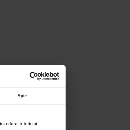
Apie
kodarai ir turiniui