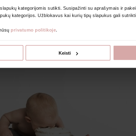
Bodiji
 slapukų kategorijomis sutikti. Susipažinti su aprašymais ir pakei
Romperi un kombinezoni
pukų kategorijos. Užblokavus kai kurių tipų slapukus gali sutrikt
Prenumeruoti
 mūsų
privatumo politikoje
.
Grāmatas bērniem
Dāvanu kuponi
Izpārdošanas veikals
ku gauti naujienlaiškius ir kitą informaciją nurodytu el. paštu.
Par Avietė
Keisti
nformacijos, kaip tvarkome duomenis, skaitykite Privatumo politikoje.