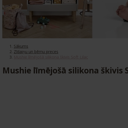
Sākums
Zīdaiņu un bērnu preces
Mushie līmējošā silikona škivis Soft Lilac
Mushie līmējošā silikona škivis S