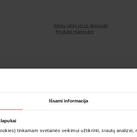
Bērnu ratiņi un to aksesuāri
Produkti māmiņām
Tējas
Kosmētika un aromterapija
Išsami informacija
Apģērbs
slapukai
kies) tinkamam svetainės veikimui užtikrinti, srautų analizei, rin