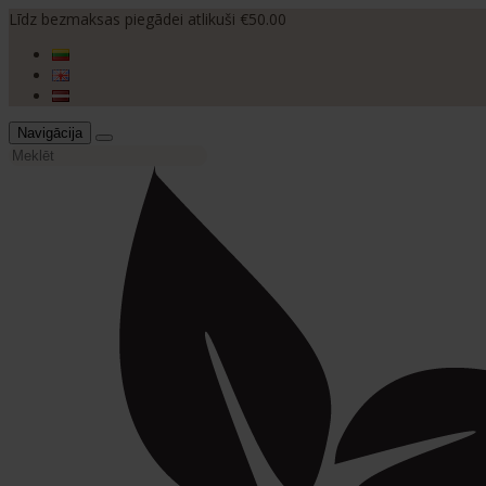
Līdz bezmaksas piegādei atlikuši €50.00
Navigācija