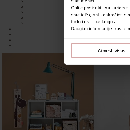
suasmeninti.
Galite pasirinkti, su kuriomis
spustelėję ant konkrečios sla
funkcijos ir paslaugos.
Daugiau informacijos rasite
Sutin
Atmesti visus
Daugiau i