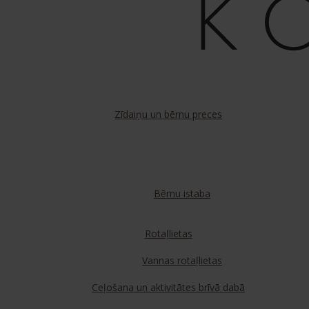
Zīdaiņu un bērnu preces
Bērnu istaba
Rotaļlietas
Vannas rotaļlietas
Ceļošana un aktivitātes brīvā dabā