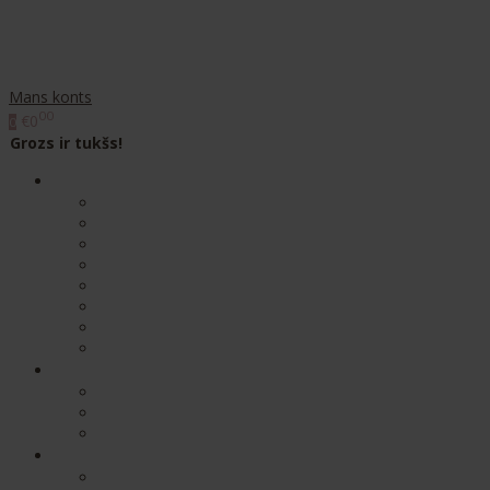
Mans konts
00
€0
0
Grozs ir tukšs!