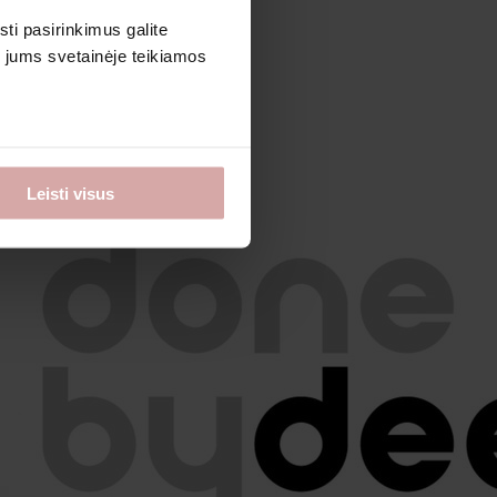
sti pasirinkimus galite
i jums svetainėje teikiamos
Leisti visus