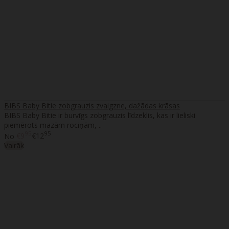
BIBS Baby Bitie zobgrauzis zvaigzne, dažādas krāsas
BIBS Baby Bitie ir burvīgs zobgrauzis līdzeklis, kas ir lieliski
piemērots mazām rociņām, ..
95
95
No
€9
€12
Vairāk