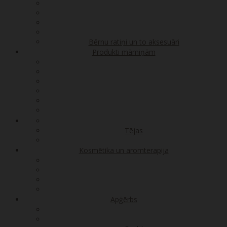
Bērnu ratiņi un to aksesuāri
Produkti māmiņām
Tējas
Kosmētika un aromterapija
Apģērbs