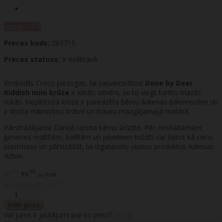
%
Akcija
-15
Preces kods:
263715
Preces statuss:
Ir noliktavā
Krokodils Croco piezogas, lai sasveicinātos!
Done by Deer
Kiddish mini krūze
ir ideāls izmērs, lai to viegli turētu mazās
rokās. Neplīstošā krūze ir paredzēta bērnu ikdienas ēdienreizēm un
ir droša mikroviļņu krāsnī un trauku mazgājamajā mašīnā.
Pārstrādājama Dānijā ražota bērnu krūzīte. Pēc neskaitāmām
ģimenes maltītēm, ballītēm un piknikiem krūzīti var šķirot kā cieto
plastmasu un pārstrādāt, lai izgatavotu jaunus produktus ikdienas
dzīvei.
90
95
€5
€6
ar PVN
05
Jūs ietaupāt - €1
Vai jums ir jautājumi par šo preci?
Jautāt