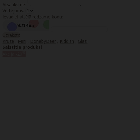
Atsauksme:
Vērtējums:
Ievadiet attēlā redzamo kodu:
Uzrakstīt
Krūze
,
Mini
,
DonebyDeer
,
Kiddish
,
Glāzi
Saistītie produkti
%
Akcija
-20