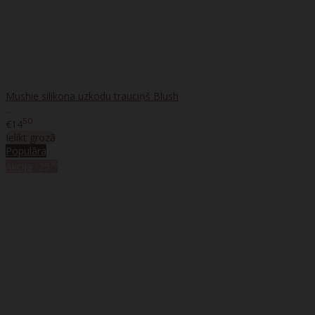
Mushie silikona uzkodu trauciņš Blush
..
50
€14
Ielikt grozā
Populāra
%
Akcija
-25