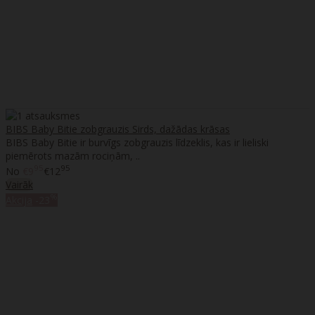
BIBS Baby Bitie zobgrauzis Sirds, dažādas krāsas
BIBS Baby Bitie ir burvīgs zobgrauzis līdzeklis, kas ir lieliski
piemērots mazām rociņām, ..
95
95
No
€9
€12
Vairāk
%
Akcija
-23