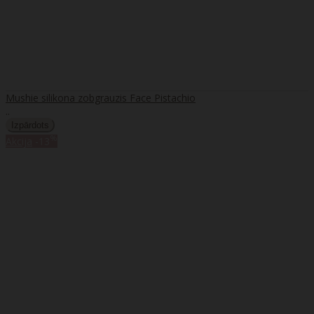
Mushie silikona zobgrauzis Face Pistachio
..
%
Akcija
-13