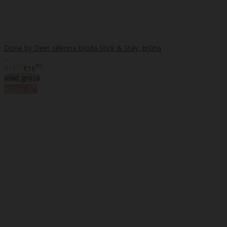
Done by Deer silikona bļoda Stick & Stay, brūna
..
55
95
€13
€16
Ielikt grozā
%
Akcija
-9