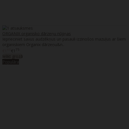
ORGANIX organisko dārzeņu nūjiņas
Ieprieciniet savus audzēkņus un pasauli izzinošos mazuļus ar šiem
organiskiem Organix dārzeņu&n..
60
75
€1
€1
Ielikt grozā
Populāra