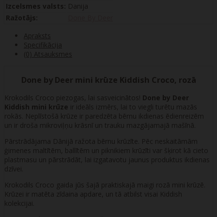
Izcelsmes valsts:
Danija
Ražotājs:
Done By Deer
Apraksts
Specifikācija
(0) Atsauksmes
Done by Deer mini krūze Kiddish Croco, rozā
Krokodils Croco piezogas, lai sasveicinātos!
Done by Deer
Kiddish mini krūze
ir ideāls izmērs, lai to viegli turētu mazās
rokās. Neplīstošā krūze ir paredzēta bērnu ikdienas ēdienreizēm
un ir droša mikroviļņu krāsnī un trauku mazgājamajā mašīnā.
Pārstrādājama Dānijā ražota bērnu krūzīte. Pēc neskaitāmām
ģimenes maltītēm, ballītēm un piknikiem krūzīti var šķirot kā cieto
plastmasu un pārstrādāt, lai izgatavotu jaunus produktus ikdienas
dzīvei.
Krokodils Croco gaida jūs šajā praktiskajā maigi rozā mini krūzē.
Krūzei ir matēta zīdaina apdare, un tā atbilst visai Kiddish
kolekcijai.