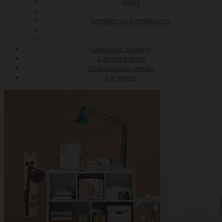
Bodiji
Romperi un kombinezoni
Grāmatas bērniem
Dāvanu kuponi
Izpārdošanas veikals
Par Avietė