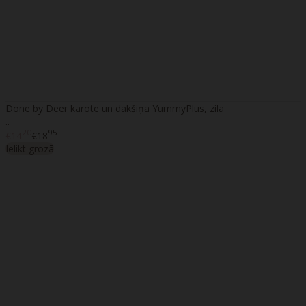
Done by Deer karote un dakšiņa YummyPlus, zila
..
20
95
€14
€18
Ielikt grozā