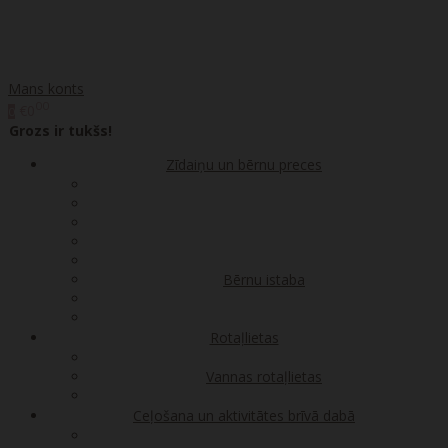
Mans konts
00
€0
0
Grozs ir tukšs!
Zīdaiņu un bērnu preces
Bērnu istaba
Rotaļlietas
Vannas rotaļlietas
Ceļošana un aktivitātes brīvā dabā