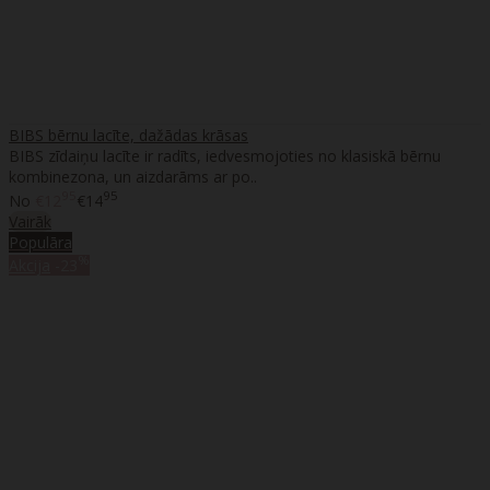
BIBS bērnu lacīte, dažādas krāsas
BIBS zīdaiņu lacīte ir radīts, iedvesmojoties no klasiskā bērnu
kombinezona, un aizdarāms ar po..
95
95
No
€12
€14
Vairāk
Populāra
%
Akcija
-23