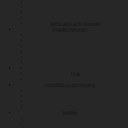
Bērnu ratiņi un to aksesuāri
Produkti māmiņām
Tējas
Kosmētika un aromterapija
Apģērbs