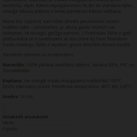
neslīdošu, tāpēc ēdiens nepagatavosies tik ātri kā standarta šķīvis.
Izturīgā silikona plāksne ir lieliski piemērota ēdiena sildīšanai.
Mazie būs sajūsmā, kad mīļais zilonītis pievienosies viņiem
maltītes laikā – uzmanieties, jo ziloņa garais stumbrs var
izstiepties, lai nozagtu garšīgu kumosu. :) Praktiskais šķīvis ir gaiši
pelēka krāsā un ir savietojams ar visu Done by Deer Peekaboo
trauku kolekciju. Šķīvis ir iepakots grezni dekorētā dāvanu kastītē.
Piemērots bērniem no 6 mēnešiem.
Materiāls:
100% pārtikas kvalitātes silikons. Nesatur BPA, PVC un
formaldehīdu.
Kopšana:
Var mazgāt trauku mazgājamā mašīnā līdz 100°C.
Drošs mikroviļņu krāsnī. Piemērota temperatūra -40°C līdz 230°C.
Izmērs:
16 cm.
Uzrakstīt atsauksmi
Vārds:
E-pasts: