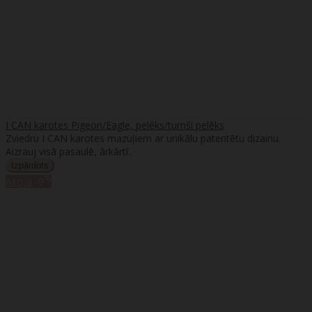
I CAN karotes Pigeon/Eagle, pelēks/tumši pelēks
Zviedru I CAN karotes mazuļiem ar unikālu patentētu dizainu.
Aizrauj visā pasaulē, ārkārtī..
%
Akcija
-9