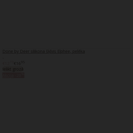
Done by Deer silikona šķīvis Elphee, pelēka
..
70
95
€12
€16
Ielikt grozā
%
Akcija
-20