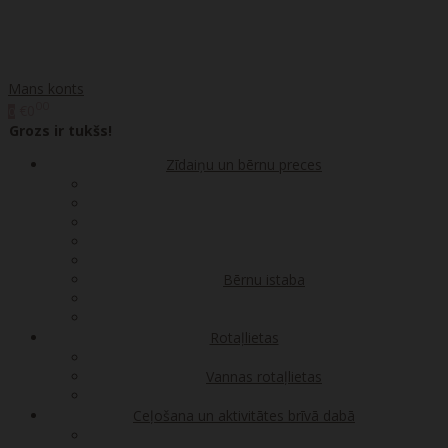
Mans konts
00
€0
0
Grozs ir tukšs!
Zīdaiņu un bērnu preces
Bērnu istaba
Rotaļlietas
Vannas rotaļlietas
Ceļošana un aktivitātes brīvā dabā