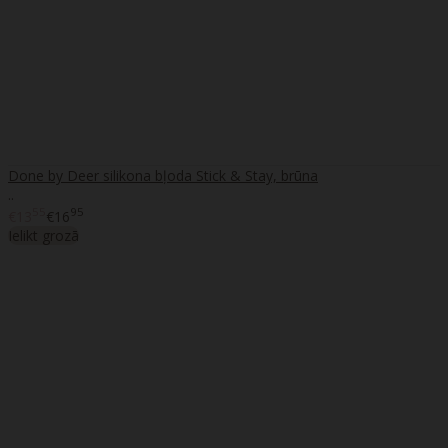
Done by Deer silikona bļoda Stick & Stay, brūna
..
55
95
€13
€16
Ielikt grozā