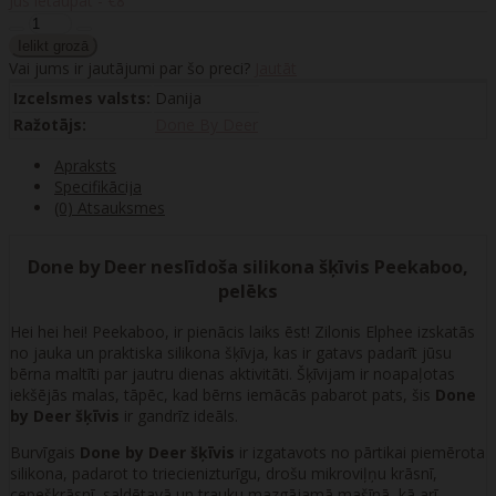
Jūs ietaupāt - €8
Vai jums ir jautājumi par šo preci?
Jautāt
Izcelsmes valsts:
Danija
Ražotājs:
Done By Deer
Apraksts
Specifikācija
(0) Atsauksmes
Done by Deer neslīdoša silikona šķīvis Peekaboo,
pelēks
Hei hei hei! Peekaboo, ir pienācis laiks ēst! Zilonis Elphee izskatās
no jauka un praktiska silikona šķīvja, kas ir gatavs padarīt jūsu
bērna maltīti par jautru dienas aktivitāti. Šķīvijam ir noapaļotas
iekšējās malas, tāpēc, kad bērns iemācās pabarot pats, šis
Done
by Deer šķīvis
ir gandrīz ideāls.
Burvīgais
Done by Deer šķīvis
ir izgatavots no pārtikai piemērota
silikona, padarot to triecienizturīgu, drošu mikroviļņu krāsnī,
cepeškrāsnī, saldētavā un trauku mazgājamā mašīnā, kā arī