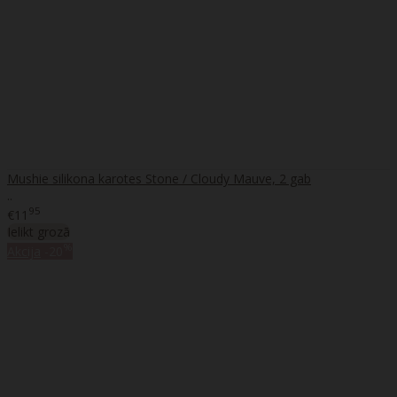
Mushie silikona karotes Stone / Cloudy Mauve, 2 gab
..
95
€11
Ielikt grozā
%
Akcija
-20