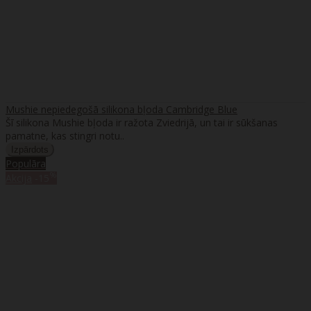
Mushie nepiedegošā silikona bļoda Cambridge Blue
Šī silikona Mushie bļoda ir ražota Zviedrijā, un tai ir sūkšanas
pamatne, kas stingri notu..
Populāra
%
Akcija
-15