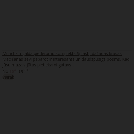
Munchkin galda piederumu komplekts Splash, dažādas krāsas
Mācīšanās sevi pabarot ir interesants un daudzpusīgs posms. Kad
jūsu mazais jūtas pietiekami gatavs ..
45
90
No
€8
€9
Vairāk