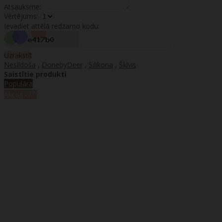
Atsauksme:
Vērtējums:
Ievadiet attēlā redzamo kodu:
Uzrakstīt
Neslīdoša
,
DonebyDeer
,
Silikona
,
Šķīvis
Saistītie produkti
Populāra
%
Akcija
-7