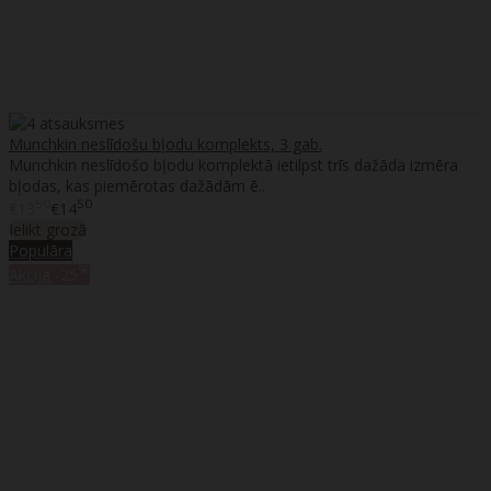
Munchkin neslīdošu bļodu komplekts, 3 gab.
Munchkin neslīdošo bļodu komplektā ietilpst trīs dažāda izmēra
bļodas, kas piemērotas dažādām ē..
50
50
€13
€14
Ielikt grozā
Populāra
%
Akcija
-25