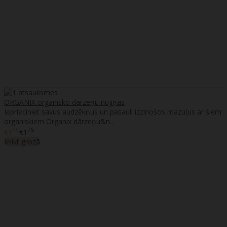
ORGANIX organisko dārzeņu nūjiņas
Ieprieciniet savus audzēkņus un pasauli izzinošos mazuļus ar šiem
organiskiem Organix dārzeņu&n..
60
75
€1
€1
Ielikt grozā