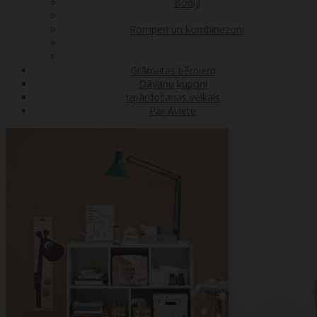
Bodiji
Romperi un kombinezoni
Grāmatas bērniem
Dāvanu kuponi
Izpārdošanas veikals
Par Avietė