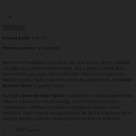
%
Akcija
-32
Preces kods:
249133
Preces statuss:
Ir noliktavā
Hei hei hei! Peekaboo, ir pienācis laiks ēst! Zilonis Elphee izskatās
no jauka un praktiska silikona šķīvja, kas ir gatavs padarīt jūsu
bērna maltīti par jautru dienas aktivitāti. Šķīvijam ir noapaļotas
iekšējās malas, tāpēc, kad bērns iemācās pabarot pats, šis
Done
by Deer šķīvis
ir gandrīz ideāls.
Burvīgais
Done by Deer šķīvis
ir izgatavots no pārtikai piemērota
silikona, padarot to triecienizturīgu, drošu mikroviļņu krāsnī,
cepeškrāsnī, saldētavā un trauku mazgājamā mašīnā, kā arī
neslīdošu, tāpēc ēdiens nepagatavosies tik ātri kā standarta šķīvis.
Izturīgā silikona plāksne ir lieliski piemērota ēdiena sildīšanai.
65
95
€17
€25
ar PVN
30