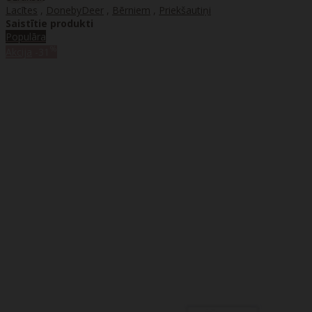
Lacītes
,
DonebyDeer
,
Bērniem
,
Priekšautiņi
Saistītie produkti
Populāra
%
Akcija
-31