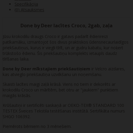
Specifikācija
(0) Atsauksmes
Done by Deer lacītes Croco, 2gab, zaļa
Jūsu krokodilu draugs Croco ir gatavs padarīt ēdienreizi
patīkamāku, izmantojot šos divus praktiskos ūdensnecaurlaidīgos
priekšautiņus, kurus ir viegli tīrīt, un ar gudru kabatu, kur noķert
trūkstošo ēdienu. Šis priekšautiņu komplekts ietaupīs daudz
tīrīšanas laika.
Done by Deer mīkstajiem priekšautiņiem
ir Velcro aizdares,
kas atvieglo priekšautiņa uzvilkšanu un noņemšanu.
Skaisti lacītes maigi zaļā krāsā. Viens no tiem ir dekorēts ar
krokodilu Croco un mārītēm, bet otru ar "jaukiem" punktiem
maigās krāsās.
Krūšautiņi ir sertificēti saskaņā ar OEKO-TEX® STANDARD 100
TESTEX Šveices Tekstila testēšanas institūtā. Sertifikāta numurs
SHGO 106392.
Piemērots bērniem no 3 mēnešiem.