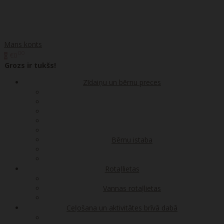
Mans konts
00
€0
0
Grozs ir tukšs!
Zīdaiņu un bērnu preces
Bērnu istaba
Rotaļlietas
Vannas rotaļlietas
Ceļošana un aktivitātes brīvā dabā