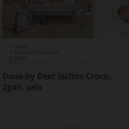
Sākums
Zīdaiņu un bērnu preces
Lacītes
Done by Deer lacītes Croco, 2gab, zaļa
Done by Deer lacītes Croco,
2gab, zaļa