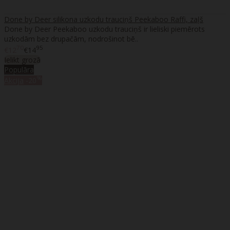
Done by Deer silikona uzkodu trauciņš Peekaboo Raffi, zaļš
Done by Deer Peekaboo uzkodu trauciņš ir lieliski piemērots
uzkodām bez drupačām, nodrošinot bē..
70
95
€12
€14
Ielikt grozā
Populāra
%
Akcija
-20