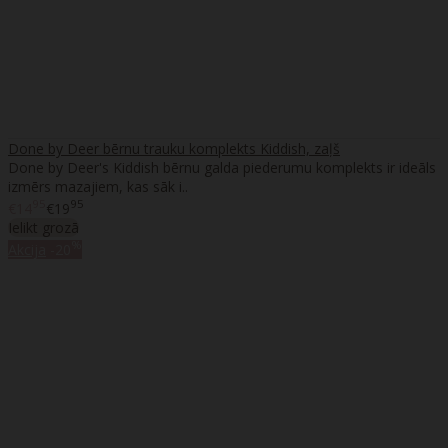
Done by Deer bērnu trauku komplekts Kiddish, zaļš
Done by Deer's Kiddish bērnu galda piederumu komplekts ir ideāls
izmērs mazajiem, kas sāk i..
95
95
€14
€19
Ielikt grozā
%
Akcija
-20