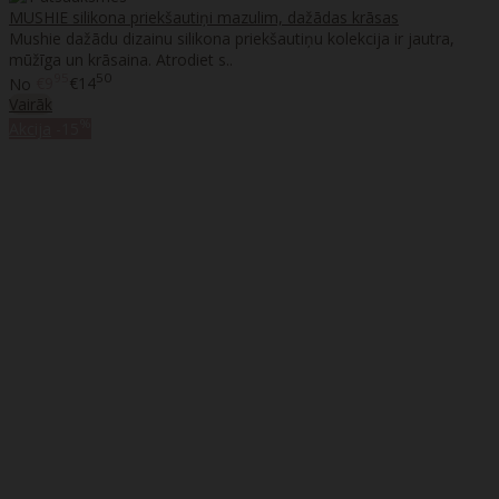
MUSHIE silikona priekšautiņi mazulim, dažādas krāsas
Mushie dažādu dizainu silikona priekšautiņu kolekcija ir jautra,
mūžīga un krāsaina. Atrodiet s..
95
50
No
€9
€14
Vairāk
%
Akcija
-15