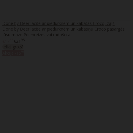
Done by Deer lacīte ar piedurknēm un kabatas Croco, zaļš
Done by Deer lacīte ar piedurknēm un kabatiņu Croco pasargās
Jūsu mazo ēdienreizes vai radošo a..
55
95
€17
€21
Ielikt grozā
%
Akcija
-15