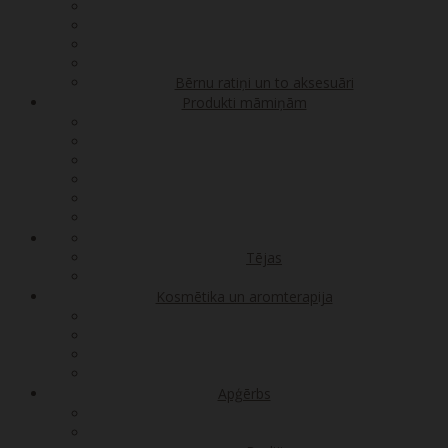
Bērnu ratiņi un to aksesuāri
Produkti māmiņām
Tējas
Kosmētika un aromterapija
Apģērbs