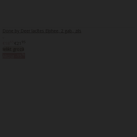
Done by Deer lacītes Elphee, 2 gab., zils
..
65
95
€18
€21
Ielikt grozā
%
Akcija
-15