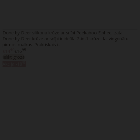
Done by Deer silikona krūze ar snīpi Peekaboo Elphee, zaļa
Done by Deer krūze ar snīpi ir ideāla 2-in-1 krūze, lai vingrinātu
pirmos malkus. Praktiskais i..
40
95
€14
€16
Ielikt grozā
%
Akcija
-18