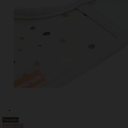
Populāra
%
Akcija
-20