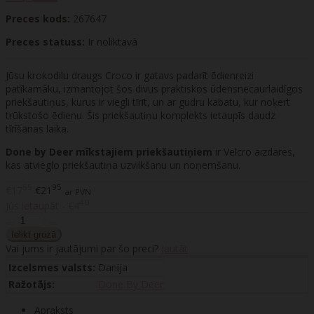
Preces kods:
267647
Preces statuss:
Ir noliktavā
Jūsu krokodilu draugs Croco ir gatavs padarīt ēdienreizi
patīkamāku, izmantojot šos divus praktiskos ūdensnecaurlaidīgos
priekšautiņus, kurus ir viegli tīrīt, un ar gudru kabatu, kur noķert
trūkstošo ēdienu. Šis priekšautiņu komplekts ietaupīs daudz
tīrīšanas laika.
Done by Deer mīkstajiem priekšautiņiem
ir Velcro aizdares,
kas atvieglo priekšautiņa uzvilkšanu un noņemšanu.
55
95
€17
€21
ar PVN
40
Jūs ietaupāt - €4
Vai jums ir jautājumi par šo preci?
Jautāt
Izcelsmes valsts:
Danija
Ražotājs:
Done By Deer
Apraksts