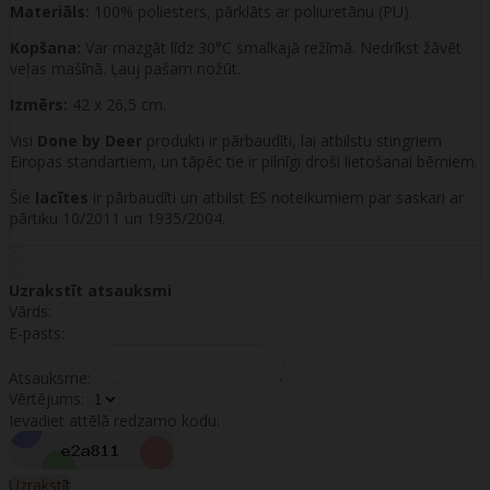
Materiāls:
100% poliesters, pārklāts ar poliuretānu (PU).
Kopšana:
Var mazgāt līdz 30°C smalkajā režīmā. Nedrīkst žāvēt
veļas mašīnā. Ļauj pašam nožūt.
Izmērs:
42 x 26,5 cm.
Visi
Done by Deer
produkti ir pārbaudīti, lai atbilstu stingriem
Eiropas standartiem, un tāpēc tie ir pilnīgi droši lietošanai bērniem.
Šie
lacītes
ir pārbaudīti un atbilst ES noteikumiem par saskari ar
pārtiku 10/2011 un 1935/2004.
Uzrakstīt atsauksmi
Vārds:
E-pasts:
Atsauksme:
Vērtējums:
Ievadiet attēlā redzamo kodu:
Uzrakstīt