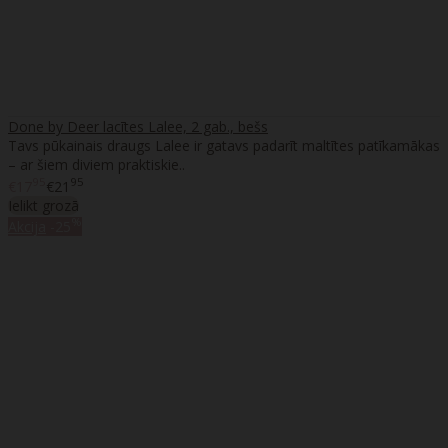
Done by Deer lacītes Lalee, 2 gab., bešs
Tavs pūkainais draugs Lalee ir gatavs padarīt maltītes patīkamākas
– ar šiem diviem praktiskie..
95
95
€17
€21
Ielikt grozā
%
Akcija
-25