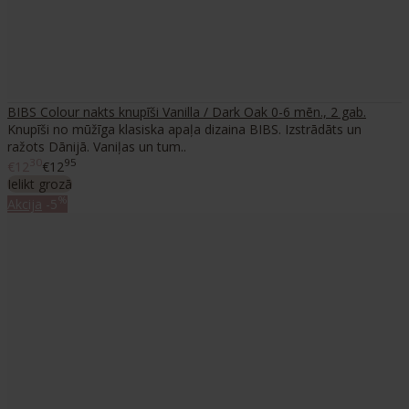
BIBS Colour nakts knupīši Vanilla / Dark Oak 0-6 mēn., 2 gab.
Knupīši no mūžīga klasiska apaļa dizaina BIBS. Izstrādāts un
ražots Dānijā. Vaniļas un tum..
30
95
€12
€12
Ielikt grozā
%
Akcija
-5