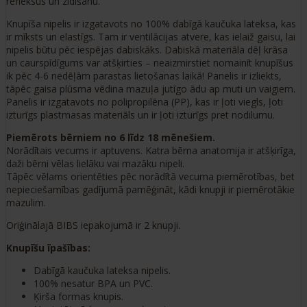
refleksus un zīdīšanu.
Knupīša nipelis ir izgatavots no 100% dabīgā kaučuka lateksa, kas
ir mīksts un elastīgs. Tam ir ventilācijas atvere, kas ielaiž gaisu, lai
nipelis būtu pēc iespējas dabiskāks. Dabiskā materiāla dēļ krāsa
un caurspīdīgums var atšķirties – neaizmirstiet nomainīt knupīšus
ik pēc 4-6 nedēļām parastas lietošanas laikā! Panelis ir izliekts,
tāpēc gaisa plūsma vēdina mazuļa jutīgo ādu ap muti un vaigiem.
Panelis ir izgatavots no polipropilēna (PP), kas ir ļoti viegls, ļoti
izturīgs plastmasas materiāls un ir ļoti izturīgs pret nodilumu.
Piemērots bērniem no 6 līdz 18 mēnešiem.
Norādītais vecums ir aptuvens. Katra bērna anatomija ir atšķirīga,
daži bērni vēlas lielāku vai mazāku nipeli.
Tāpēc vēlams orientēties pēc norādītā vecuma piemērotības, bet
nepieciešamības gadījumā pamēģināt, kādi knupji ir piemērotākie
mazulim.
Oriģinālajā BIBS iepakojumā ir 2 knupji.
Knupīšu īpašības:
Dabīgā kaučuka lateksa nipelis.
100% nesatur BPA un PVC.
Ķirša formas knupis.