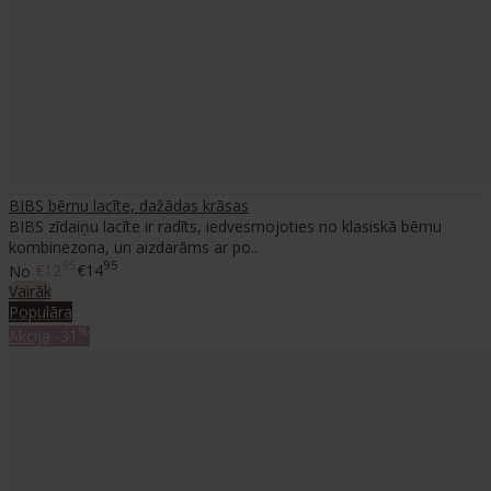
BIBS bērnu lacīte, dažādas krāsas
BIBS zīdaiņu lacīte ir radīts, iedvesmojoties no klasiskā bērnu
kombinezona, un aizdarāms ar po..
95
95
No
€12
€14
Vairāk
Populāra
%
Akcija
-31