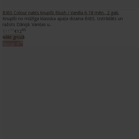
BIBS Colour nakts knupīši Blush / Vanilla 6-18 mēn., 2 gab.
Knupīši no mūžīga klasiska apaļa dizaina BIBS. Izstrādāts un
ražots Dānijā. Vaniļas u..
95
95
€11
€12
Ielikt grozā
%
Akcija
-6