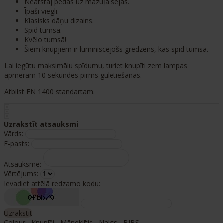
Neatstāj pēdas uz mazuļa sejas.
Īpaši viegli.
Klasisks dāņu dizains.
Spīd tumsā.
Kvēlo tumsā!
Šiem knupjiem ir luminiscējošs gredzens, kas spīd tumsā.
Lai iegūtu maksimālu spīdumu, turiet knupīti zem lampas
apmēram 10 sekundes pirms gulētiešanas.
Atbilst EN 1400 standartam.
Uzrakstīt atsauksmi
Vārds:
E-pasts:
Atsauksme:
Vērtējums:
Ievadiet attēlā redzamo kodu:
Uzrakstīt
Colour
,
Knupīši
,
Māneklītis
,
Nakts
,
BIBS