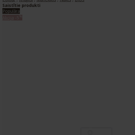
Saistītie produkti
Populāra
%
Akcija
-5