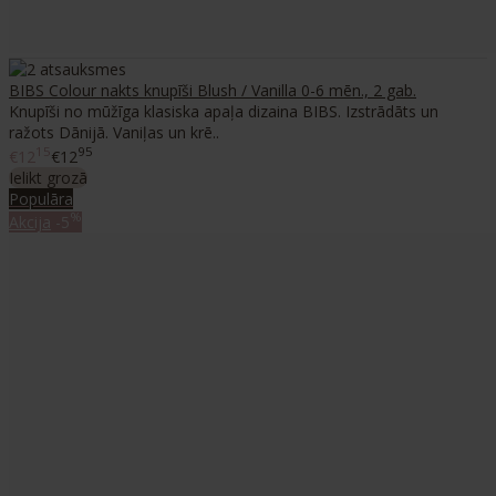
BIBS Colour nakts knupīši Blush / Vanilla 0-6 mēn., 2 gab.
Knupīši no mūžīga klasiska apaļa dizaina BIBS. Izstrādāts un
ražots Dānijā. Vaniļas un krē..
15
95
€12
€12
Ielikt grozā
Populāra
%
Akcija
-5