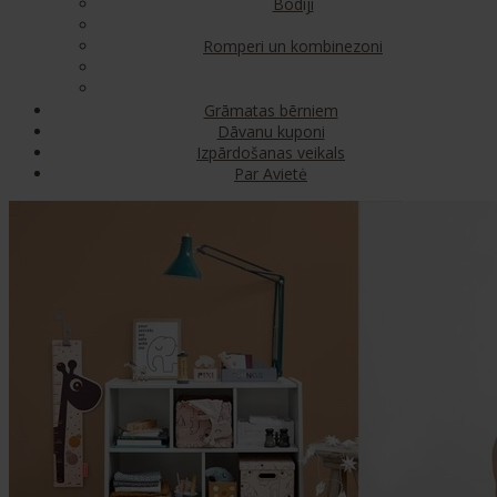
Bodiji
Romperi un kombinezoni
Grāmatas bērniem
Dāvanu kuponi
Izpārdošanas veikals
Par Avietė