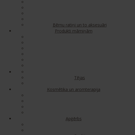
Bērnu ratiņi un to aksesuāri
Produkti māmiņām
Tējas
Kosmētika un aromterapija
Apģērbs