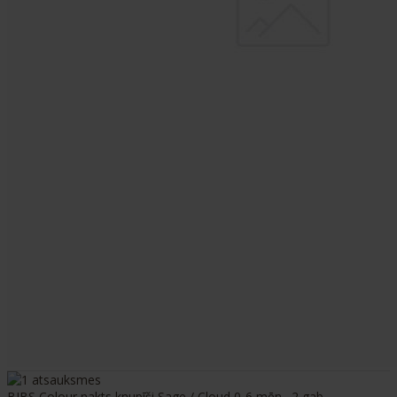
BIBS Colour nakts knupīši Sage / Cloud 0-6 mēn., 2 gab.