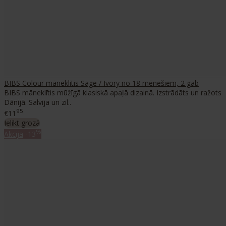
BIBS Colour māneklītis Sage / Ivory no 18 mēnešiem, 2 gab
BIBS māneklītis mūžīgā klasiskā apaļā dizainā. Izstrādāts un ražots
Dānijā. Salvija un zil..
95
€11
Ielikt grozā
%
Akcija
-13