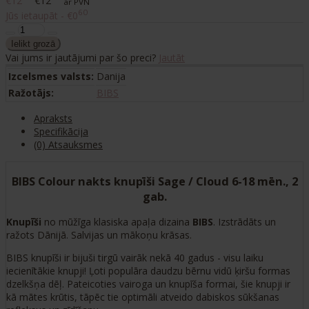
€12
€12
ar PVN
60
Jūs ietaupāt - €0
Vai jums ir jautājumi par šo preci?
Jautāt
Izcelsmes valsts:
Danija
Ražotājs:
BIBS
Apraksts
Specifikācija
(0) Atsauksmes
BIBS Colour nakts knupīši Sage / Cloud 6-18 mēn., 2
gab.
Knupīši
no mūžīga klasiska apaļa dizaina
BIBS
. Izstrādāts un
ražots Dānijā. Salvijas un mākoņu krāsas.
BIBS knupīši ir bijuši tirgū vairāk nekā 40 gadus - visu laiku
iecienītākie knupji! Ļoti populāra daudzu bērnu vidū ķiršu formas
dzelkšņa dēļ. Pateicoties vairoga un knupīša formai, šie knupji ir
kā mātes krūtis, tāpēc tie optimāli atveido dabiskos sūkšanas