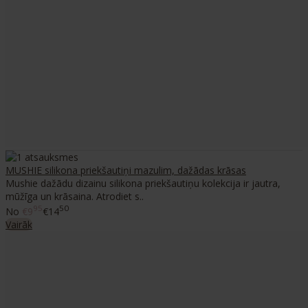
MUSHIE silikona priekšautiņi mazulim, dažādas krāsas
Mushie dažādu dizainu silikona priekšautiņu kolekcija ir jautra,
mūžīga un krāsaina. Atrodiet s..
95
50
No
€9
€14
Vairāk