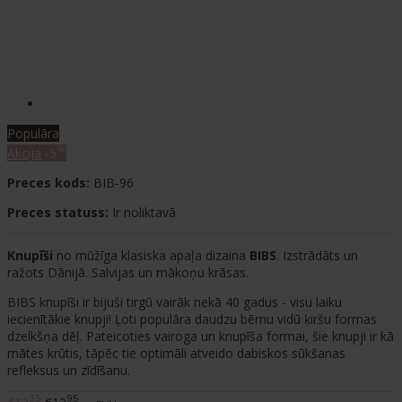
Populāra
%
Akcija
-5
Preces kods:
BIB-96
Preces statuss:
Ir noliktavā
Knupīši
no mūžīga klasiska apaļa dizaina
BIBS
. Izstrādāts un
ražots Dānijā. Salvijas un mākoņu krāsas.
BIBS knupīši ir bijuši tirgū vairāk nekā 40 gadus - visu laiku
iecienītākie knupji! Ļoti populāra daudzu bērnu vidū ķiršu formas
dzelkšņa dēļ. Pateicoties vairoga un knupīša formai, šie knupji ir kā
mātes krūtis, tāpēc tie optimāli atveido dabiskos sūkšanas
refleksus un zīdīšanu.
35
95