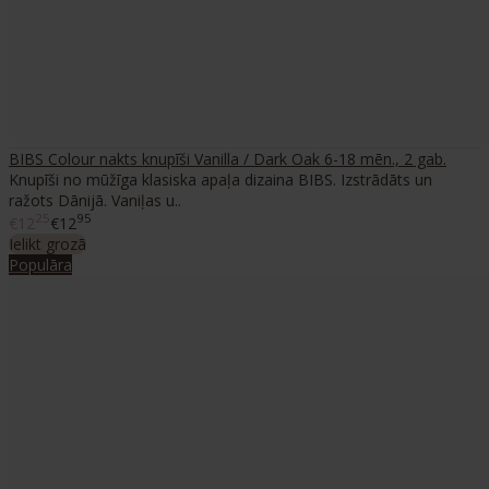
BIBS Colour nakts knupīši Vanilla / Dark Oak 6-18 mēn., 2 gab.
Knupīši no mūžīga klasiska apaļa dizaina BIBS. Izstrādāts un
ražots Dānijā. Vaniļas u..
25
95
€12
€12
Ielikt grozā
Populāra