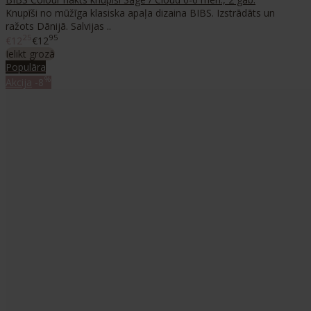
Knupīši no mūžīga klasiska apaļa dizaina BIBS. Izstrādāts un
ražots Dānijā. Salvijas ..
25
95
€12
€12
Ielikt grozā
Populāra
%
Akcija
-8