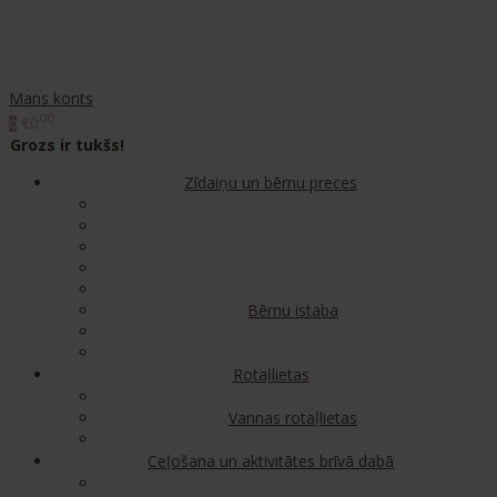
Mans konts
00
€0
0
Grozs ir tukšs!
Zīdaiņu un bērnu preces
Bērnu istaba
Rotaļlietas
Vannas rotaļlietas
Ceļošana un aktivitātes brīvā dabā