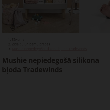
Sākums
Zīdaiņu un bērnu preces
Mushie nepiedegošā silikona bļoda Tradewinds
Mushie nepiedegošā silikona
bļoda Tradewinds