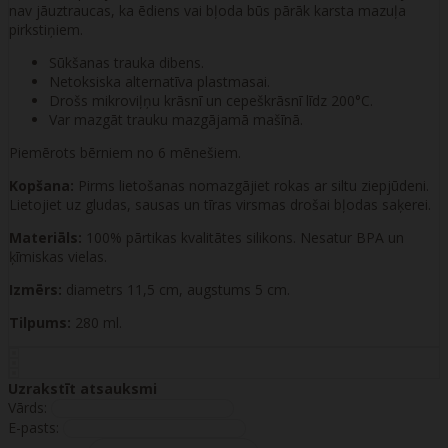
nav jāuztraucas, ka ēdiens vai bļoda būs pārāk karsta mazuļa
pirkstiņiem.
Sūkšanas trauka dibens.
Netoksiska alternatīva plastmasai.
Drošs mikroviļņu krāsnī un cepeškrāsnī līdz 200°C.
Var mazgāt trauku mazgājamā mašīnā.
Piemērots bērniem no 6 mēnešiem.
Kopšana:
Pirms lietošanas nomazgājiet rokas ar siltu ziepjūdeni.
Lietojiet uz gludas, sausas un tīras virsmas drošai bļodas saķerei.
Materiāls:
100% pārtikas kvalitātes silikons. Nesatur BPA un
ķīmiskas vielas.
Izmērs:
diametrs 11,5 cm, augstums 5 cm.
Tilpums:
280 ml.
Uzrakstīt atsauksmi
Vārds:
E-pasts: