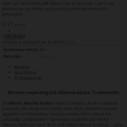
tāpēc jūs varat droši sildīt ēdienu tikai ar šo bļodu – jums nav
jāuztraucas, ka ēdiens vai bļoda būs pārāk karsta mazuļa
pirkstiņiem.
50
€14
ar PVN
Vai jums ir jautājumi par šo preci?
Jautāt
Izcelsmes valsts:
JAV
Ražotājs:
Mushie
Apraksts
Specifikācija
(0) Atsauksmes
Mushie nepiedegošā silikona bļoda Tradewinds
Šī
silikona Mushie bļoda
ir ražota Zviedrijā, un tai ir sūkšanas
pamatne, kas stingri notur bļodu savā vietā, samazinot iespēju
apgāzties un izšļakstīties, kad jūsu mazais bērns mācās ēst
patstāvīgi. Lipīgā bļoda ir izgatavota no pārtikai piemērota
silikona, tāpēc jūs varat droši sildīt ēdienu tikai ar šo bļodu – jums