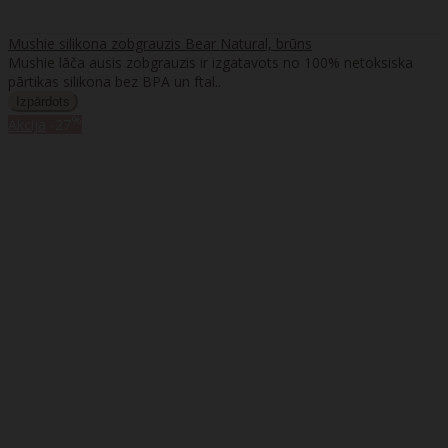
Mushie silikona zobgrauzis Bear Natural, brūns
Mushie lāča ausis zobgrauzis ir izgatavots no 100% netoksiska
pārtikas silikona bez BPA un ftal..
%
Akcija
-27