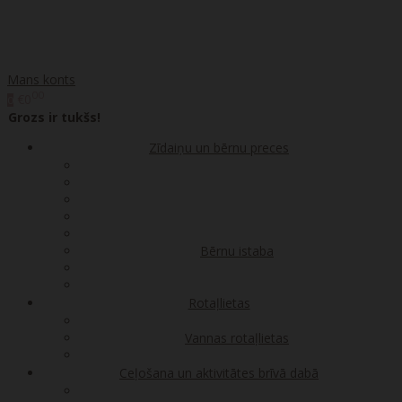
Mans konts
00
€0
0
Grozs ir tukšs!
Zīdaiņu un bērnu preces
Bērnu istaba
Rotaļlietas
Vannas rotaļlietas
Ceļošana un aktivitātes brīvā dabā