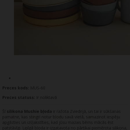
Preces kods:
MUS-60
Preces statuss:
Ir noliktavā
Šī
silikona Mushie bļoda
ir ražota Zviedrijā, un tai ir sūkšanas
pamatne, kas stingri notur bļodu savā vietā, samazinot iespēju
apgāzties un izšļakstīties, kad jūsu mazais bērns mācās ēst
patstāvīgi. Lipīgā bļoda ir izgatavota no pārtikai piemērota silikona,