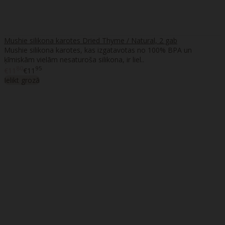
Mushie silikona karotes Dried Thyme / Natural, 2 gab
Mushie silikona karotes, kas izgatavotas no 100% BPA un
ķīmiskām vielām nesaturoša silikona, ir liel..
80
95
€11
€11
Ielikt grozā