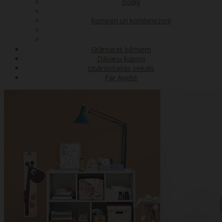
Bodiji
Romperi un kombinezoni
Grāmatas bērniem
Dāvanu kuponi
Izpārdošanas veikals
Par Avietė