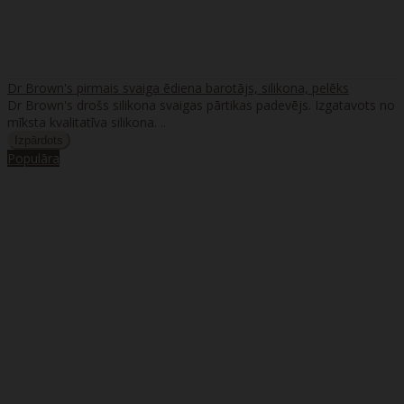
Dr Brown's pirmais svaiga ēdiena barotājs, silikona, pelēks
Dr Brown's drošs silikona svaigas pārtikas padevējs. Izgatavots no
mīksta kvalitatīva silikona. ..
Populāra