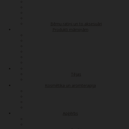
Bērnu ratiņi un to aksesuāri
Produkti māmiņām
Tējas
Kosmētika un aromterapija
Apģērbs