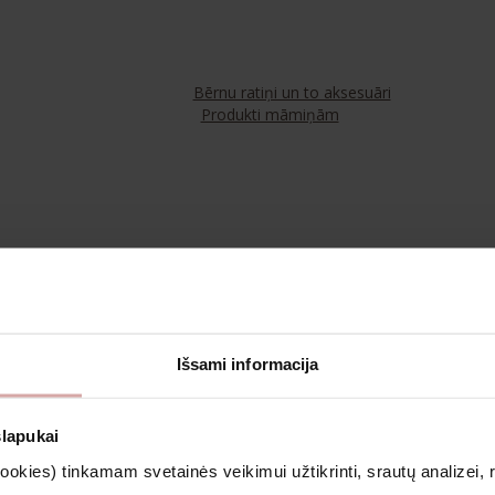
Bērnu ratiņi un to aksesuāri
Produkti māmiņām
Tējas
Kosmētika un aromterapija
Išsami informacija
Apģērbs
slapukai
kies) tinkamam svetainės veikimui užtikrinti, srautų analizei, rin