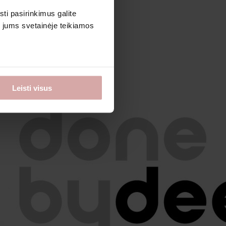
sti pasirinkimus galite
i jums svetainėje teikiamos
Leisti visus