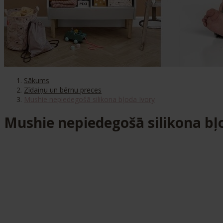
Sākums
Zīdaiņu un bērnu preces
Mushie nepiedegošā silikona bļoda Ivory
Mushie nepiedegošā silikona bļ