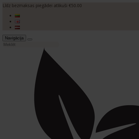
Līdz bezmaksas piegādei atlikuši €50.00
Navigācija