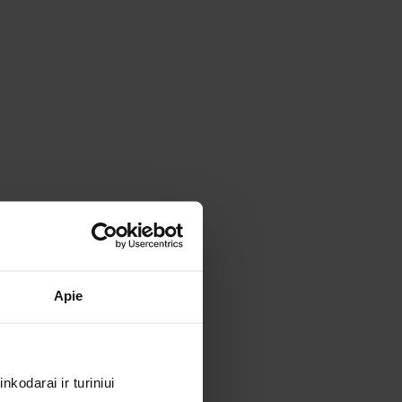
Apie
kodarai ir turiniui