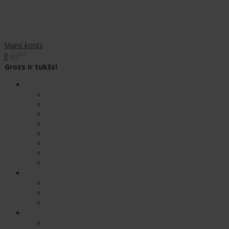
Mans konts
00
€0
0
Grozs ir tukšs!