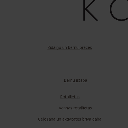
Zīdaiņu un bērnu preces
Bērnu istaba
Rotaļlietas
Vannas rotaļlietas
Ceļošana un aktivitātes brīvā dabā