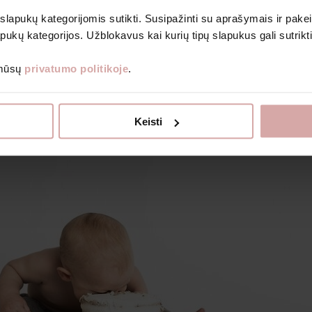
Bodiji
 slapukų kategorijomis sutikti. Susipažinti su aprašymais ir pakei
Romperi un kombinezoni
pukų kategorijos. Užblokavus kai kurių tipų slapukus gali sutrikt
Prenumeruoti
 mūsų
privatumo politikoje
.
Grāmatas bērniem
Dāvanu kuponi
Izpārdošanas veikals
ku gauti naujienlaiškius ir kitą informaciją nurodytu el. paštu.
Par Avietė
Keisti
nformacijos, kaip tvarkome duomenis, skaitykite Privatumo politikoje.