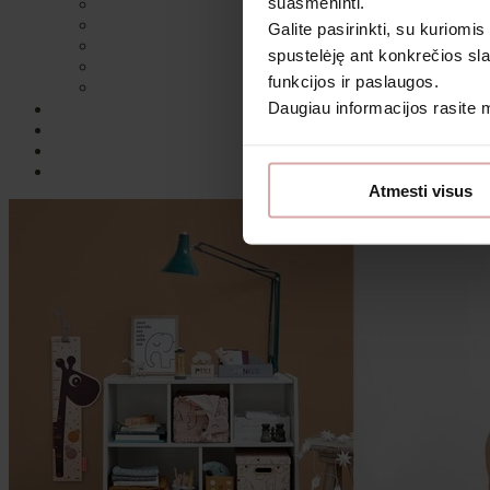
suasmeninti.
Galite pasirinkti, su kuriomis
spustelėję ant konkrečios sla
funkcijos ir paslaugos.
Daugiau informacijos rasite
Sutin
Atmesti visus
Daugiau i