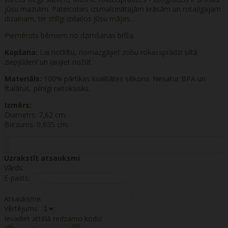
jūsu mazulim. Pateicoties izsmalcinātajām krāsām un rotaļīgajam
dizainam, tie stilīgi izdaiļos jūsu mājas.
Piemērots bērniem no dzimšanas brīža.
Kopšana:
Lai notīrītu, nomazgājiet zobu rokassprādzi siltā
ziepjūdenī un ļaujiet nožūt.
Materiāls:
100% pārtikas kvalitātes silikons. Nesatur BPA un
ftalātus, pilnīgi netoksisks.
Izmērs:
Diametrs: 7,62 cm;
Biezums: 0,635 cm.
Uzrakstīt atsauksmi
Vārds:
E-pasts:
Atsauksme:
Vērtējums:
Ievadiet attēlā redzamo kodu: