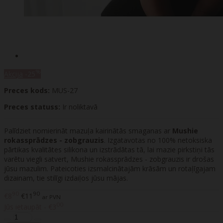
%
Akcija
-25
Preces kods:
MUS-27
Preces statuss:
Ir noliktavā
Palīdziet nomierināt mazuļa kairinātās smaganas ar
Mushie
rokassprādzes - zobgrauzis
. Izgatavotas no 100% netoksiska
pārtikas kvalitātes silikona un izstrādātas tā, lai mazie pirkstiņi tās
varētu viegli satvert, Mushie rokassprādzes - zobgrauzis ir drošas
jūsu mazulim. Pateicoties izsmalcinātajām krāsām un rotaļīgajam
dizainam, tie stilīgi izdaiļos jūsu mājas.
90
90
€8
€11
ar PVN
00
Jūs ietaupāt - €3