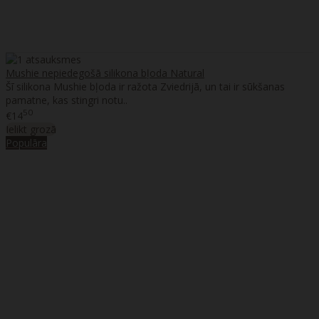
Mushie nepiedegošā silikona bļoda Natural
Šī silikona Mushie bļoda ir ražota Zviedrijā, un tai ir sūkšanas
pamatne, kas stingri notu..
50
€14
Ielikt grozā
Populāra