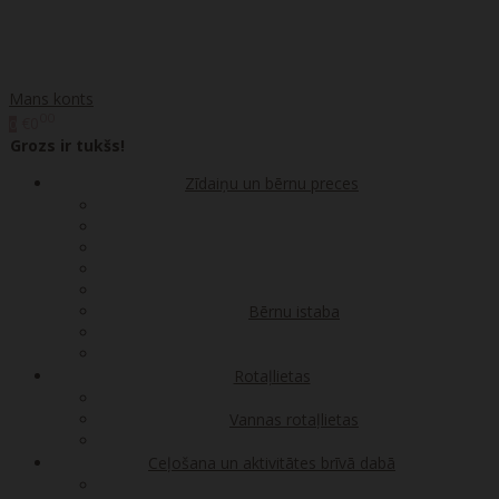
Mans konts
00
€0
0
Grozs ir tukšs!
Zīdaiņu un bērnu preces
Bērnu istaba
Rotaļlietas
Vannas rotaļlietas
Ceļošana un aktivitātes brīvā dabā