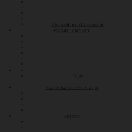
Bērnu ratiņi un to aksesuāri
Produkti māmiņām
Tējas
Kosmētika un aromterapija
Apģērbs