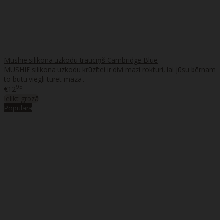
Mushie silikona uzkodu trauciņš Cambridge Blue
MUSHIE silikona uzkodu krūzītei ir divi mazi rokturi, lai jūsu bērnam
to būtu viegli turēt maza..
95
€12
Ielikt grozā
Populāra