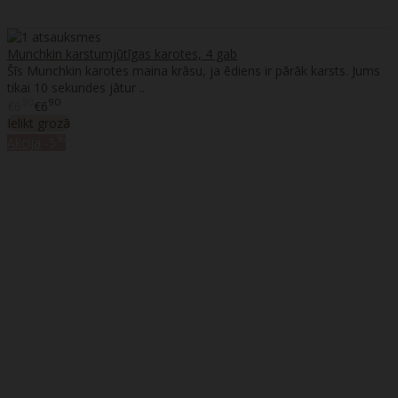
Munchkin karstumjūtīgas karotes, 4 gab
Šīs Munchkin karotes maina krāsu, ja ēdiens ir pārāk karsts. Jums
tikai 10 sekundes jātur ..
30
90
€6
€6
Ielikt grozā
%
Akcija
-5