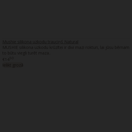
Mushie silikona uzkodu trauciņš Natural
MUSHIE silikona uzkodu krūzītei ir divi mazi rokturi, lai jūsu bērnam
to būtu viegli turēt maza..
50
€14
Ielikt grozā