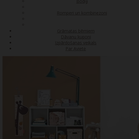
Bodiji
Romperi un kombinezoni
Grāmatas bērniem
Dāvanu kuponi
Izpārdošanas veikals
Par Avietė