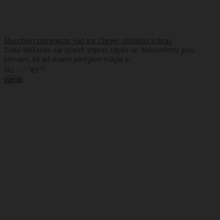
Munchkin zobgrauzis Fun Ice Chewy, dažādas krāsas
Zobu šķilšanās var izraisīt stipras sāpes un diskomfortu jūsu
bērnam, kā arī visiem pārējiem mājās e..
95
20
No
€4
€5
Vairāk