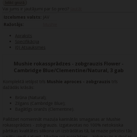
Vai jums ir jautājumi par šo preci?
Jautāt
Izcelsmes valsts:
JAV
Ražotājs:
Mushie
Apraksts
Specifikācija
(0) Atsauksmes
Mushie rokassprādzes - zobgrauzis Flower -
Cambridge Blue/Clementine/Natural, 3 gab
Komplektā ietilpst trīs
Mushie aproces - zobgrauzis
trīs
dažādās krāsās:
Brūna (Natural);
Zilgans (Cambridge Blue);
Bagātīgs oranžs (Clementine).
Palīdziet nomierināt mazuļa kairinātās smaganas ar Mushie
rokassprādzes - zobgrauzis. Izgatavotas no 100% netoksiska
pārtikas kvalitātes silikona un izstrādātas tā, lai mazie pirkstiņi tās
varētu viegli satvert, Mushie rokassprādzes - zobgrauzis ir drošas