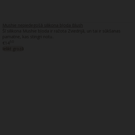
Mushie nepiedegošā silikona bļoda Blush
Šī silikona Mushie bļoda ir ražota Zviedrijā, un tai ir sūkšanas
pamatne, kas stingri notu..
50
€14
Ielikt grozā