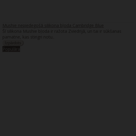
Mushie nepiedegošā silikona bļoda Cambridge Blue
Šī silikona Mushie bļoda ir ražota Zviedrijā, un tai ir sūkšanas
pamatne, kas stingri notu..
Populāra