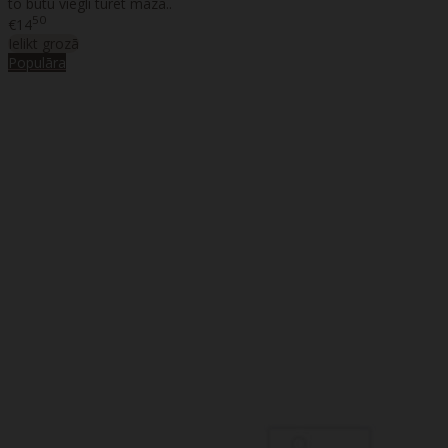
to būtu viegli turēt maza..
50
€14
Ielikt grozā
Populāra