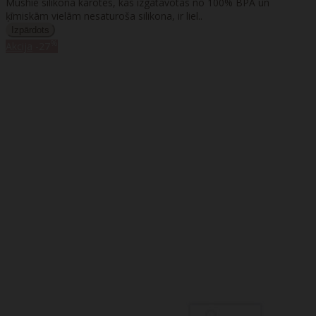
Mushie silikona karotes, kas izgatavotas no 100% BPA un
ķīmiskām vielām nesaturoša silikona, ir liel..
%
Akcija
-27