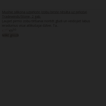
Mushie silikona uzpirkste (zobu birste nēsāta uz pirksta)
Tradewinds/Stone, 2 gab.
Ļaujiet pirmo zobu tīrīšanai noritēt gludi un veidojiet labus
ieradumus visai atlikušajai dzīvei. Ta..
95
50
€7
€9
Ielikt grozā