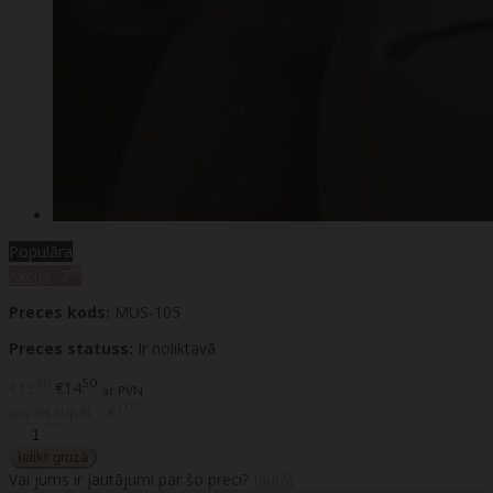
Populāra
%
Akcija
-7
Preces kods:
MUS-105
Preces statuss:
Ir noliktavā
50
50
€13
€14
ar PVN
00
Jūs ietaupāt - €1
Vai jums ir jautājumi par šo preci?
Jautāt