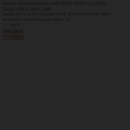
Mushie silikona uzpirkste (zobu birste nēsāta uz pirksta)
Blush/Shifting Sand, 2 gab.
Ļaujiet pirmo zobu tīrīšanai noritēt gludi un veidojiet labus
ieradumus visai atlikušajai dzīvei. Ta..
90
50
€8
€9
Ielikt grozā
%
Akcija
-16