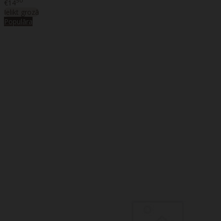
50
€14
Ielikt grozā
Populāra