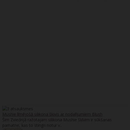
Mushie līmējošā silikona škivis ar nodalījumiem Blush
Šim Zviedrijā ražotajam silikona Mushie šķīvim ir sūkšanas
pamatne, kas to stingri notur v..