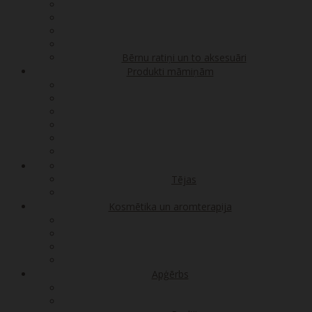
Bērnu ratiņi un to aksesuāri
Produkti māmiņām
Tējas
Kosmētika un aromterapija
Apģērbs