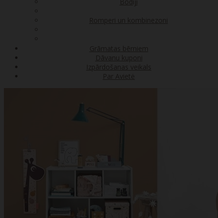
Bodiji
Romperi un kombinezoni
Grāmatas bērniem
Dāvanu kuponi
Izpārdošanas veikals
Par Avietė