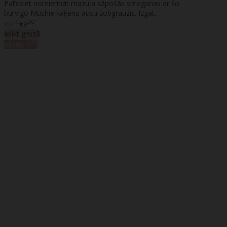
Palīdziet nomierināt mazuļa sāpošās smaganas ar šo
burvīgo Mushie kaķēnu ausu zobgrauzis. Izgat..
90
50
€6
€9
Ielikt grozā
%
Akcija
-6