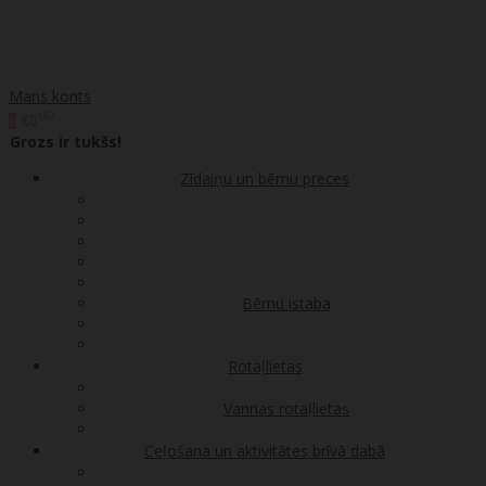
Mans konts
00
€0
0
Grozs ir tukšs!
Zīdaiņu un bērnu preces
Bērnu istaba
Rotaļlietas
Vannas rotaļlietas
Ceļošana un aktivitātes brīvā dabā