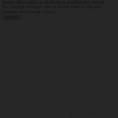
Mushie silikona šķīvis ar piesūcekni ar nodalījumiem Natural
Šim Zviedrijā ražotajam silikona Mushie šķīvim ir sūkšanas
pamatne, kas to stingri notur v..