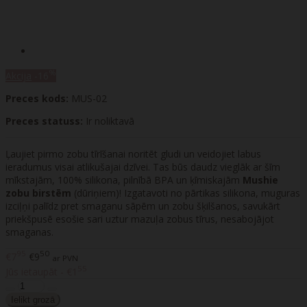
%
Akcija
-16
Preces kods:
MUS-02
Preces statuss:
Ir noliktavā
Ļaujiet pirmo zobu tīrīšanai noritēt gludi un veidojiet labus
ieradumus visai atlikušajai dzīvei. Tas būs daudz vieglāk ar šīm
mīkstajām, 100% silikona, pilnībā BPA un ķīmiskajām
Mushie
zobu birstēm
(dūriņiem)! Izgatavoti no pārtikas silikona, muguras
izciļņi palīdz pret smaganu sāpēm un zobu šķilšanos, savukārt
priekšpusē esošie sari uztur mazuļa zobus tīrus, nesabojājot
smaganas.
95
50
€7
€9
ar PVN
55
Jūs ietaupāt - €1