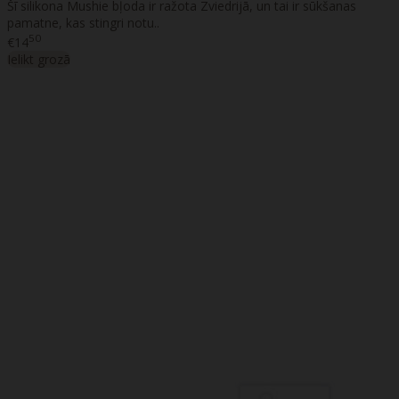
Šī silikona Mushie bļoda ir ražota Zviedrijā, un tai ir sūkšanas
pamatne, kas stingri notu..
50
€14
Ielikt grozā