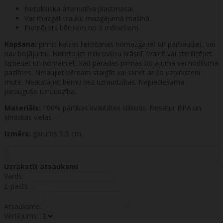
Netoksiska alternatīva plastmasai.
Var mazgāt trauku mazgājamā mašīnā.
Piemērots bērniem no 3 mēnešiem.
Kopšana:
pirms katras lietošanas nomazgājiet un pārbaudiet, vai
nav bojājumu. Nelietojiet mikroviļņu krāsnī, tvaicē vai sterilizējiet.
Izmetiet un nomainiet, kad parādās pirmās bojājuma vai nodiluma
pazīmes. Neļaujiet bērnam staigāt vai skriet ar šo uzpirksteni
mutē. Neatstājiet bērnu bez uzraudzības. Nepieciešama
pieaugušo uzraudzība.
Materiāls:
100% pārtikas kvalitātes silikons. Nesatur BPA un
ķīmiskas vielas.
Izmērs:
garums 5,5 cm.
Uzrakstīt atsauksmi
Vārds:
E-pasts:
Atsauksme:
Vērtējums: