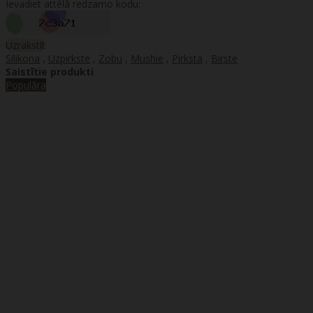
Ievadiet attēlā redzamo kodu:
Uzrakstīt
Silikona
,
Uzpirkste
,
Zobu
,
Mushie
,
Pirksta
,
Birste
Saistītie produkti
Populāra