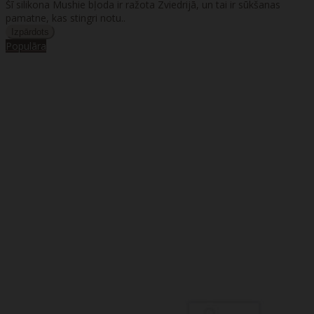
Šī silikona Mushie bļoda ir ražota Zviedrijā, un tai ir sūkšanas
pamatne, kas stingri notu..
Populāra