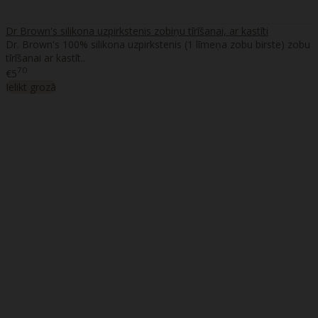
Dr Brown's silikona uzpirkstenis zobiņu tīrīšanai, ar kastīti
Dr. Brown's 100% silikona uzpirkstenis (1 līmeņa zobu birste) zobu
tīrīšanai ar kastīt..
70
€5
Ielikt grozā