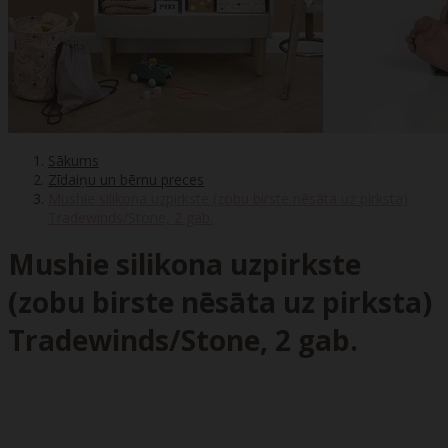
Sākums
Zīdaiņu un bērnu preces
Mushie silikona uzpirkste (zobu birste nēsāta uz pirksta)
Tradewinds/Stone, 2 gab.
Mushie silikona uzpirkste
(zobu birste nēsāta uz pirksta)
Tradewinds/Stone, 2 gab.