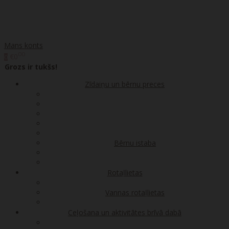
Mans konts
00
€0
0
Grozs ir tukšs!
Zīdaiņu un bērnu preces
Bērnu istaba
Rotaļlietas
Vannas rotaļlietas
Ceļošana un aktivitātes brīvā dabā