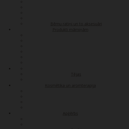
Bērnu ratiņi un to aksesuāri
Produkti māmiņām
Tējas
Kosmētika un aromterapija
Apģērbs