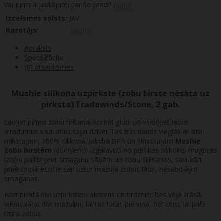
Vai jums ir jautājumi par šo preci?
Jautāt
Izcelsmes valsts:
JAV
Ražotājs:
Mushie
Apraksts
Specifikācija
(0) Atsauksmes
Mushie silikona uzpirkste (zobu birste nēsāta uz
pirksta) Tradewinds/Stone, 2 gab.
Ļaujiet pirmo zobu tīrīšanai noritēt gludi un veidojiet labus
ieradumus visai atlikušajai dzīvei. Tas būs daudz vieglāk ar šīm
mīkstajām, 100% silikona, pilnībā BPA un ķīmiskajām
Mushie
zobu birstēm
(dūriņiem)! Izgatavoti no pārtikas silikona, muguras
izciļņi palīdz pret smaganu sāpēm un zobu šķilšanos, savukārt
priekšpusē esošie sari uztur mazuļa zobus tīrus, nesabojājot
smaganas.
Komplektā divi uzpirksteņi akmens un tirdzniecības vēja krāsā.
Vienu varat dot mazulim, lai tas turas pie viņa, bet otru, lai pats
iztīra zobus.