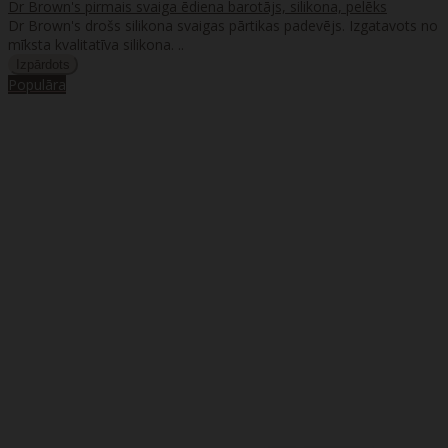
Dr Brown's pirmais svaiga ēdiena barotājs, silikona, pelēks
Dr Brown's drošs silikona svaigas pārtikas padevējs. Izgatavots no
mīksta kvalitatīva silikona. ..
Populāra