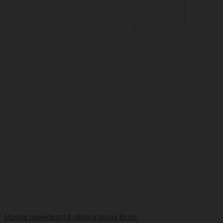
Mushie nepiedegošā silikona bļoda Blush