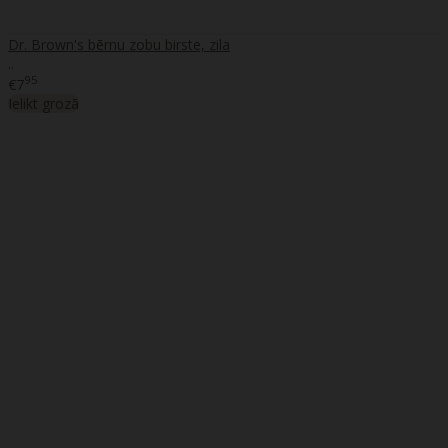
Dr. Brown's bērnu zobu birste, zila
..
95
€7
Ielikt grozā