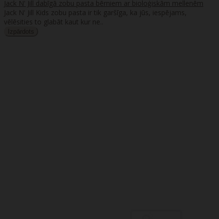
Jack N' Jill dabīgā zobu pasta bērniem ar bioloģiskām mellenēm
Jack N' Jill Kids zobu pasta ir tik garšīga, ka jūs, iespējams,
vēlēsities to glabāt kaut kur ne..