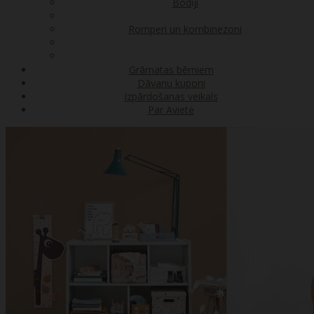
Bodiji
Romperi un kombinezoni
Grāmatas bērniem
Dāvanu kuponi
Izpārdošanas veikals
Par Avietė