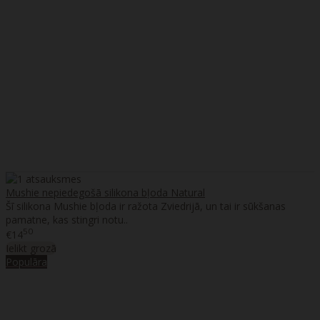
Mushie nepiedegošā silikona bļoda Natural
Šī silikona Mushie bļoda ir ražota Zviedrijā, un tai ir sūkšanas
pamatne, kas stingri notu..
50
€14
Ielikt grozā
Populāra