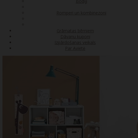
Bodiji
Romperi un kombinezoni
Grāmatas bērniem
Dāvanu kuponi
Izpārdošanas veikals
Par Avietė