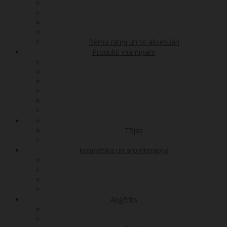
Bērnu ratiņi un to aksesuāri
Produkti māmiņām
Tējas
Kosmētika un aromterapija
Apģērbs