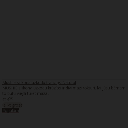
Mushie silikona uzkodu trauciņš Natural
MUSHIE silikona uzkodu krūzītei ir divi mazi rokturi, lai jūsu bērnam
to būtu viegli turēt maza..
50
€14
Ielikt grozā
Populāra