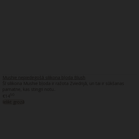
Mushie nepiedegošā silikona bļoda Blush
Šī silikona Mushie bļoda ir ražota Zviedrijā, un tai ir sūkšanas
pamatne, kas stingri notu..
50
€14
Ielikt grozā