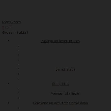
Mans konts
00
€0
0
Grozs ir tukšs!
Zīdaiņu un bērnu preces
Bērnu istaba
Rotaļlietas
Vannas rotaļlietas
Ceļošana un aktivitātes brīvā dabā