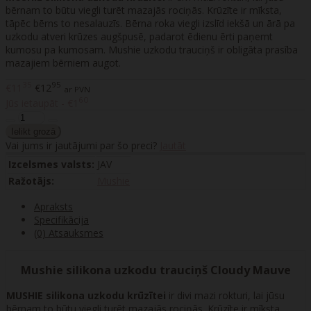
bērnam to būtu viegli turēt mazajās rociņās. Krūzīte ir mīksta,
tāpēc bērns to nesalauzīs. Bērna roka viegli izslīd iekšā un ārā pa
uzkodu atveri krūzes augšpusē, padarot ēdienu ērti paņemt
kumosu pa kumosam. Mushie uzkodu trauciņš ir obligāta prasība
mazajiem bērniem augot.
35
95
€11
€12
ar PVN
60
Jūs ietaupāt - €1
Vai jums ir jautājumi par šo preci?
Jautāt
Izcelsmes valsts:
JAV
Ražotājs:
Mushie
Apraksts
Specifikācija
(0) Atsauksmes
Mushie silikona uzkodu trauciņš Cloudy Mauve
MUSHIE silikona uzkodu krūzītei
ir divi mazi rokturi, lai jūsu
bērnam to būtu viegli turēt mazajās rociņās. Krūzīte ir mīksta,