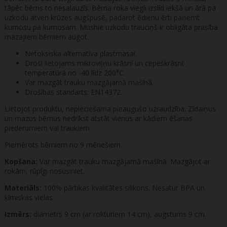
tāpēc bērns to nesalauzīs. Bērna roka viegli izslīd iekšā un ārā pa
uzkodu atveri krūzes augšpusē, padarot ēdienu ērti paņemt
kumosu pa kumosam. Mushie uzkodu trauciņš ir obligāta prasība
mazajiem bērniem augot.
Netoksiska alternatīva plastmasai.
Droši lietojams mikroviļņu krāsnī un cepeškrāsnī
temperatūrā no -40 līdz 200°C.
Var mazgāt trauku mazgājamā mašīnā.
Drošības standarts: EN14372.
Lietojot produktu, nepieciešama pieaugušo uzraudzība. Zīdaiņus
un mazus bērnus nedrīkst atstāt vienus ar kādiem ēšanas
piederumiem vai traukiem.
Piemērots bērniem no 9 mēnešiem.
Kopšana:
Var mazgāt trauku mazgājamā mašīnā. Mazgājot ar
rokām, rūpīgi nosusiniet.
Materiāls:
100% pārtikas kvalitātes silikons. Nesatur BPA un
ķīmiskas vielas.
Izmērs:
diametrs 9 cm (ar rokturiem 14 cm), augstums 9 cm.