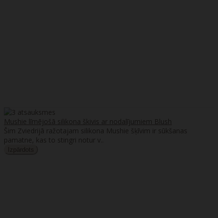
Mushie līmējošā silikona škivis ar nodalījumiem Blush
Šim Zviedrijā ražotajam silikona Mushie šķīvim ir sūkšanas
pamatne, kas to stingri notur v..