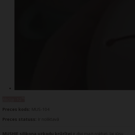
%
Akcija
-12
Preces kods:
MUS-104
Preces statuss:
Ir noliktavā
MUSHIE silikona uzkodu krūzītei
ir divi mazi rokturi, lai jūsu