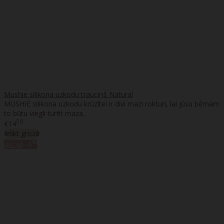
Mushie silikona uzkodu trauciņš Natural
MUSHIE silikona uzkodu krūzītei ir divi mazi rokturi, lai jūsu bērnam
to būtu viegli turēt maza..
50
€14
Ielikt grozā
%
Akcija
-4