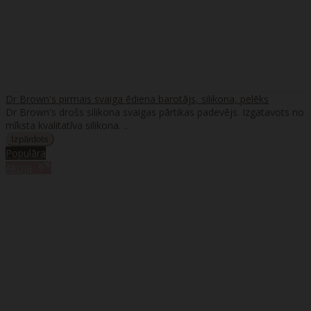
Dr Brown's pirmais svaiga ēdiena barotājs, silikona, pelēks
Dr Brown's drošs silikona svaigas pārtikas padevējs. Izgatavots no
mīksta kvalitatīva silikona. ..
Populāra
%
Akcija
-9