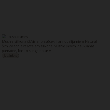
Mushie silikona šķīvis ar piesūcekni ar nodalījumiem Natural
Šim Zviedrijā ražotajam silikona Mushie šķīvim ir sūkšanas
pamatne, kas to stingri notur v..