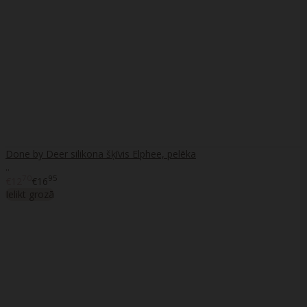
Done by Deer silikona šķīvis Elphee, pelēka
..
70
95
€12
€16
Ielikt grozā