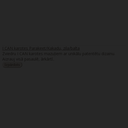
I CAN karotes Parakeet/Kakadu, zila/balta
Zviedru I CAN karotes mazuļiem ar unikālu patentētu dizainu.
Aizrauj visā pasaulē, ārkārtī..