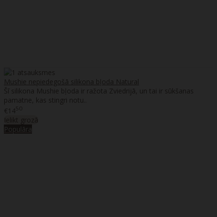
Mushie nepiedegošā silikona bļoda Natural
Šī silikona Mushie bļoda ir ražota Zviedrijā, un tai ir sūkšanas
pamatne, kas stingri notu..
50
€14
Ielikt grozā
Populāra