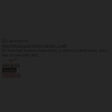
Munchkin karstumjūtīgas karotes, 4 gab
Šīs Munchkin karotes maina krāsu, ja ēdiens ir pārāk karsts. Jums
tikai 10 sekundes jātur ..
30
90
€6
€6
Ielikt grozā
Populāra
%
Akcija
-25