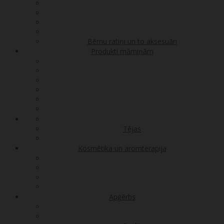
Bērnu ratiņi un to aksesuāri
Produkti māmiņām
Tējas
Kosmētika un aromterapija
Apģērbs