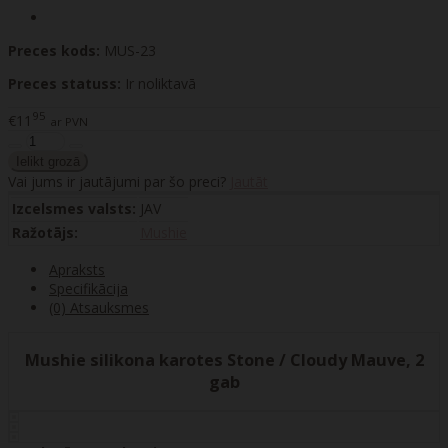
Preces kods:
MUS-23
Preces statuss:
Ir noliktavā
95
€11
ar PVN
Vai jums ir jautājumi par šo preci?
Jautāt
Izcelsmes valsts:
JAV
Ražotājs:
Mushie
Apraksts
Specifikācija
(0) Atsauksmes
Mushie silikona karotes Stone / Cloudy Mauve, 2
gab