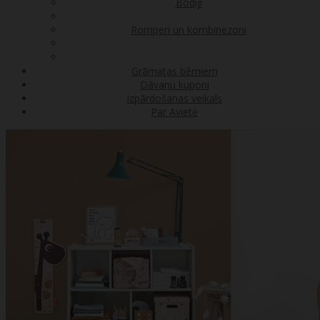
Bodiji
Romperi un kombinezoni
Grāmatas bērniem
Dāvanu kuponi
Izpārdošanas veikals
Par Avietė