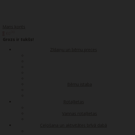
Mans konts
00
€0
0
Grozs ir tukšs!
Zīdaiņu un bērnu preces
Bērnu istaba
Rotaļlietas
Vannas rotaļlietas
Ceļošana un aktivitātes brīvā dabā