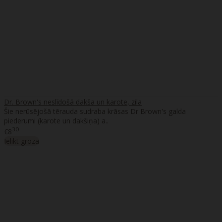
Dr. Brown's neslīdošā dakša un karote, zila
Šie nerūsējošā tērauda sudraba krāsas Dr Brown's galda
piederumi (karote un dakšiņa) a..
30
€8
Ielikt grozā