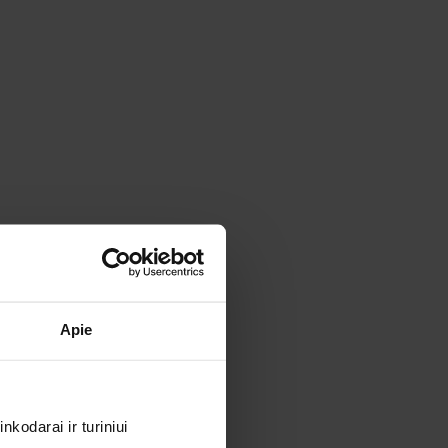
Apie
kodarai ir turiniui