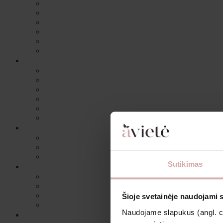
Sutikimas
Šioje svetainėje naudojami 
Naudojame slapukus (angl. coo