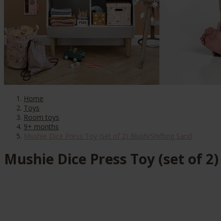
Home
Toys
Room toys
9+ months
Mushie Dice Press Toy (set of 2) Blush/Shifting Sand
Mushie Dice Press Toy (set of 2)