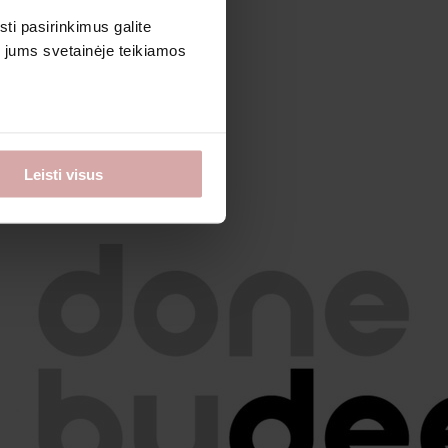
sti pasirinkimus galite
i jums svetainėje teikiamos
Leisti visus