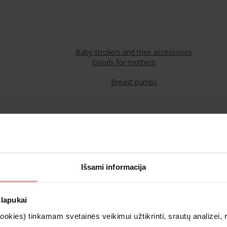
Baby strollers and their accessories
Goods for mothers
Breast pumps
Food
Teas
Išsami informacija
Cosmetics & Aromatherapy
slapukai
kies) tinkamam svetainės veikimui užtikrinti, srautų analizei, rin
Clothing