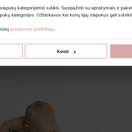
Gloves, hats and other accessories
Pants
 slapukų kategorijomis sutikti. Susipažinti su aprašymais ir pakei
Baby bodies
pukų kategorijos. Užblokavus kai kurių tipų slapukus gali sutrikt
Sweaters and pullovers
Rompers and overalls
 mūsų
privatumo politikoje
.
T-shirts
Clothing sets
Books for children
Gift vouchers
Keisti
Outlet
About Aviete