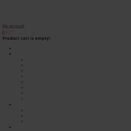
My account
00
€0
0
Product cart is empty!