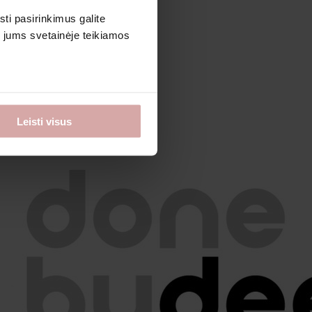
sti pasirinkimus galite
i jums svetainėje teikiamos
Leisti visus