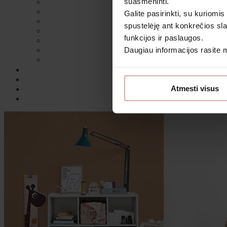
suasmeninti.
Galite pasirinkti, su kuriomis
spustelėję ant konkrečios sla
funkcijos ir paslaugos.
Daugiau informacijos rasite
Sutin
Atmesti visus
Daugiau i