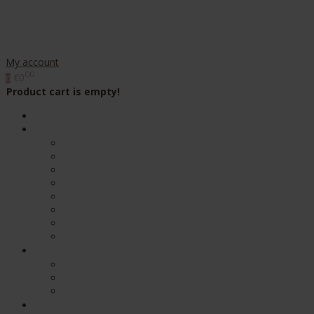
My account
00
€0
0
Product cart is empty!