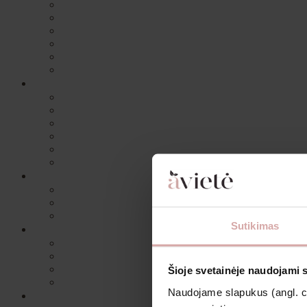
Sutikimas
Šioje svetainėje naudojami 
Naudojame slapukus (angl. coo