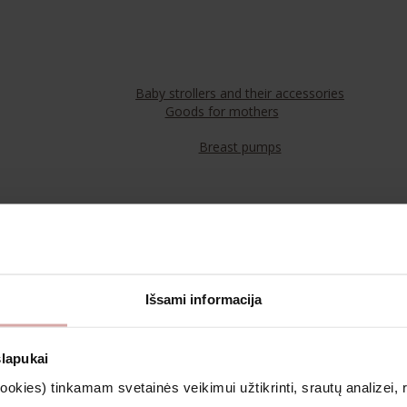
Baby strollers and their accessories
Goods for mothers
Breast pumps
Food
Teas
Išsami informacija
Cosmetics & Aromatherapy
slapukai
kies) tinkamam svetainės veikimui užtikrinti, srautų analizei, rin
Clothing