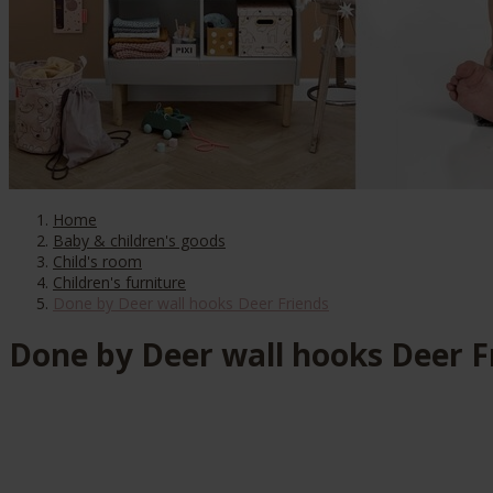
Home
Baby & children's goods
Child's room
Children's furniture
Done by Deer wall hooks Deer Friends
Done by Deer wall hooks Deer F