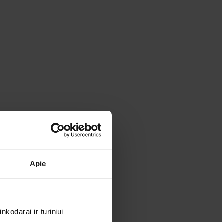
Apie
kodarai ir turiniui