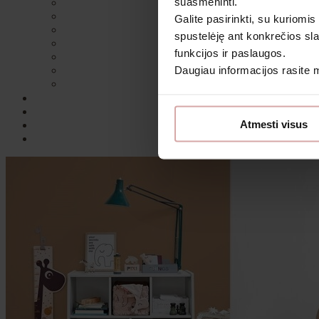
suasmeninti.
Galite pasirinkti, su kuriomis
spustelėję ant konkrečios sla
funkcijos ir paslaugos.
Daugiau informacijos rasite
Sutin
Atmesti visus
Daugiau i