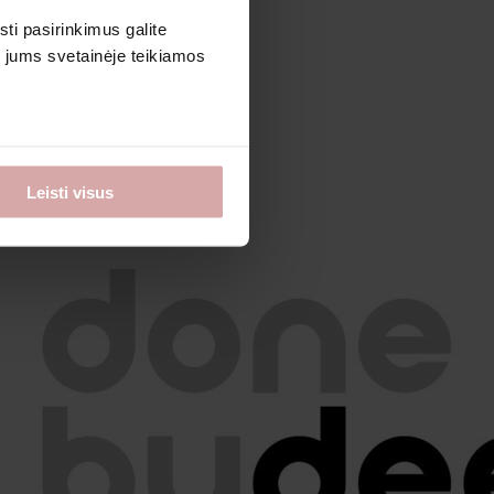
sti pasirinkimus galite
i jums svetainėje teikiamos
Leisti visus