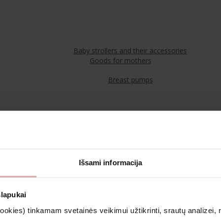
Baby strollers and their accessories
Goods for mothers
Breast pumps
Food
Teas
Išsami informacija
Cosmetics & Aromatherapy
slapukai
kies) tinkamam svetainės veikimui užtikrinti, srautų analizei, rin
Clothing