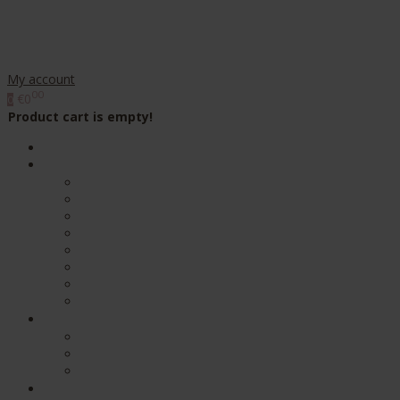
My account
00
€0
0
Product cart is empty!