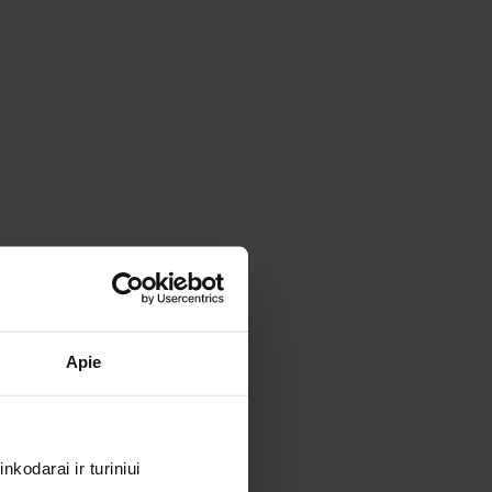
Apie
kodarai ir turiniui