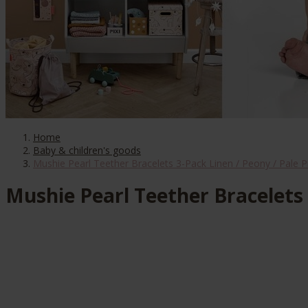
Home
Baby & children's goods
Mushie Pearl Teether Bracelets 3-Pack Linen / Peony / Pale P
Mushie Pearl Teether Bracelets 