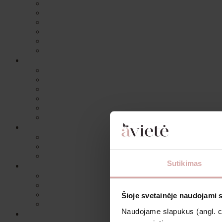
Sutikimas
Šioje svetainėje naudojami 
Naudojame slapukus (angl. coo