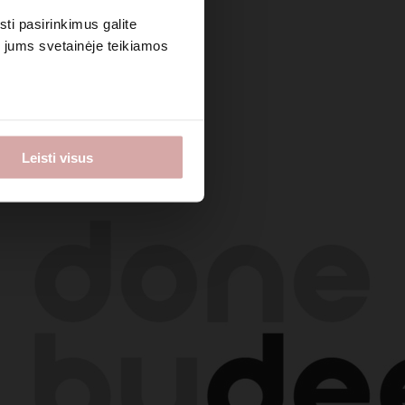
sti pasirinkimus galite
i jums svetainėje teikiamos
Leisti visus