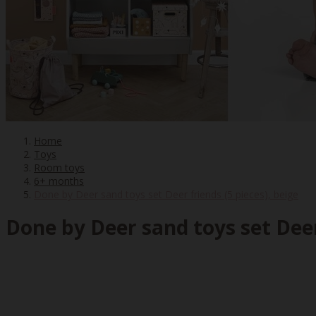
Home
Toys
Room toys
6+ months
Done by Deer sand toys set Deer friends (5 pieces), beige
Done by Deer sand toys set Deer 