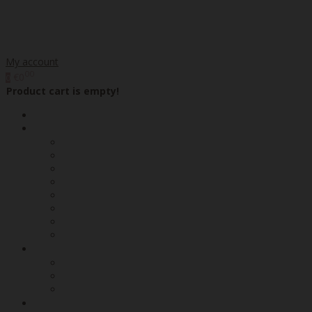
My account
00
€0
0
Product cart is empty!