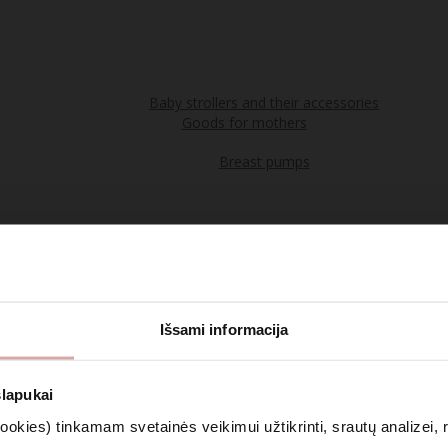
Baby strollers and their accessories
Goods for mothers
Breast pumps
Food
Teas
Išsami informacija
Cosmetics & Aromatherapy
slapukai
kies) tinkamam svetainės veikimui užtikrinti, srautų analizei, rin
Clothing