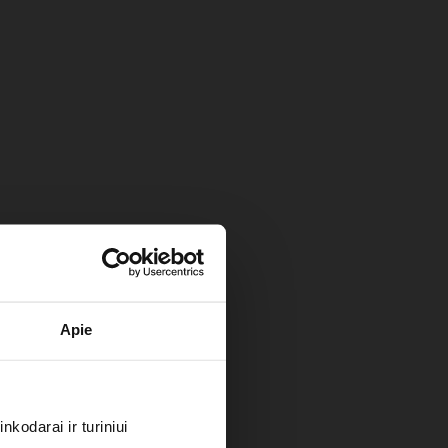
Apie
kodarai ir turiniui