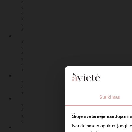
Sutikimas
Šioje svetainėje naudojami 
Naudojame slapukus (angl. coo