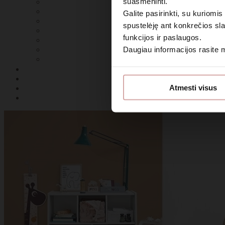
suasmeninti.
Galite pasirinkti, su kuriomis
spustelėję ant konkrečios sla
funkcijos ir paslaugos.
Daugiau informacijos rasite
Sutin
Atmesti visus
Daugiau i