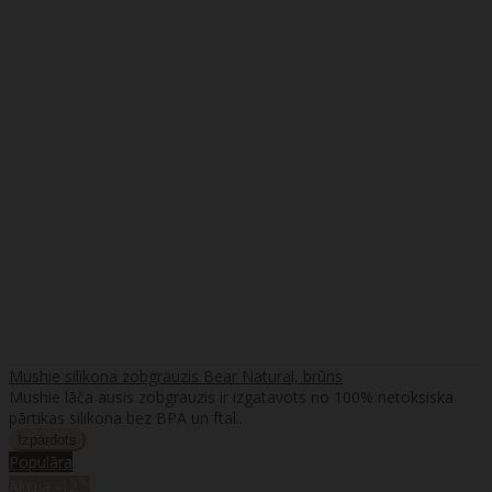
Mushie silikona zobgrauzis Bear Natural, brūns
Mushie lāča ausis zobgrauzis ir izgatavots no 100% netoksiska
pārtikas silikona bez BPA un ftal..
Populāra
%
Akcija
-12