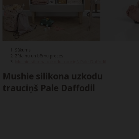
Sākums
Zīdaiņu un bērnu preces
Mushie silikona uzkodu trauciņš Pale Daffodil
Mushie silikona uzkodu
trauciņš Pale Daffodil