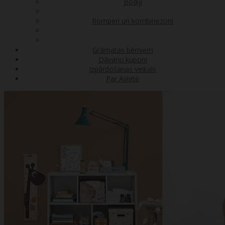
Bodiji
Romperi un kombinezoni
Grāmatas bērniem
Dāvanu kuponi
Izpārdošanas veikals
Par Avietė