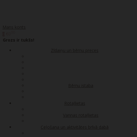
Mans konts
00
€0
0
Grozs ir tukšs!
Zīdaiņu un bērnu preces
Bērnu istaba
Rotaļlietas
Vannas rotaļlietas
Ceļošana un aktivitātes brīvā dabā