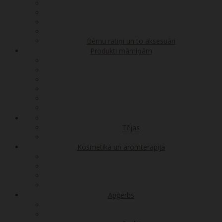
Bērnu ratiņi un to aksesuāri
Produkti māmiņām
Tējas
Kosmētika un aromterapija
Apģērbs