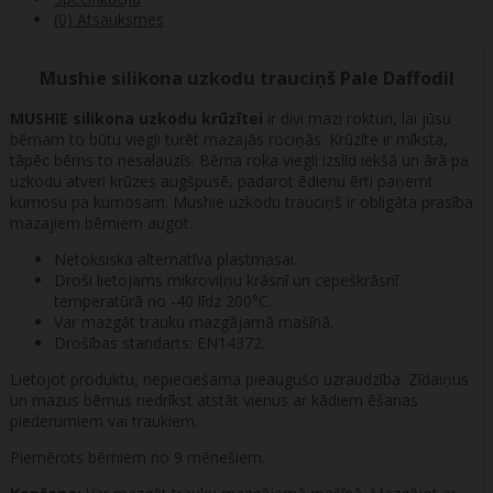
(0) Atsauksmes
Mushie silikona uzkodu trauciņš Pale Daffodil
MUSHIE silikona uzkodu krūzītei
ir divi mazi rokturi, lai jūsu
bērnam to būtu viegli turēt mazajās rociņās. Krūzīte ir mīksta,
tāpēc bērns to nesalauzīs. Bērna roka viegli izslīd iekšā un ārā pa
uzkodu atveri krūzes augšpusē, padarot ēdienu ērti paņemt
kumosu pa kumosam. Mushie uzkodu trauciņš ir obligāta prasība
mazajiem bērniem augot.
Netoksiska alternatīva plastmasai.
Droši lietojams mikroviļņu krāsnī un cepeškrāsnī
temperatūrā no -40 līdz 200°C.
Var mazgāt trauku mazgājamā mašīnā.
Drošības standarts: EN14372.
Lietojot produktu, nepieciešama pieaugušo uzraudzība. Zīdaiņus
un mazus bērnus nedrīkst atstāt vienus ar kādiem ēšanas
piederumiem vai traukiem.
Piemērots bērniem no 9 mēnešiem.