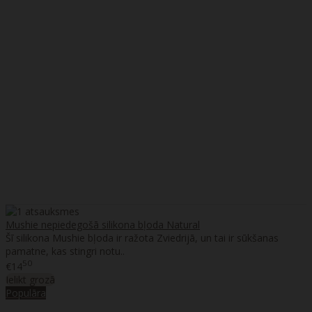
Mushie nepiedegošā silikona bļoda Natural
Šī silikona Mushie bļoda ir ražota Zviedrijā, un tai ir sūkšanas
pamatne, kas stingri notu..
50
€14
Ielikt grozā
Populāra