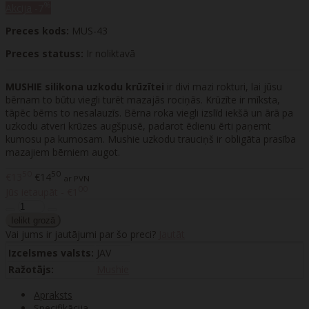
%
Akcija
-7
Preces kods:
MUS-43
Preces statuss:
Ir noliktavā
MUSHIE silikona uzkodu krūzītei
ir divi mazi rokturi, lai jūsu
bērnam to būtu viegli turēt mazajās rociņās. Krūzīte ir mīksta,
tāpēc bērns to nesalauzīs. Bērna roka viegli izslīd iekšā un ārā pa
uzkodu atveri krūzes augšpusē, padarot ēdienu ērti paņemt
kumosu pa kumosam. Mushie uzkodu trauciņš ir obligāta prasība
mazajiem bērniem augot.
50
50
€13
€14
ar PVN
00
Jūs ietaupāt - €1
Vai jums ir jautājumi par šo preci?
Jautāt
Izcelsmes valsts:
JAV
Ražotājs:
Mushie
Apraksts
Specifikācija