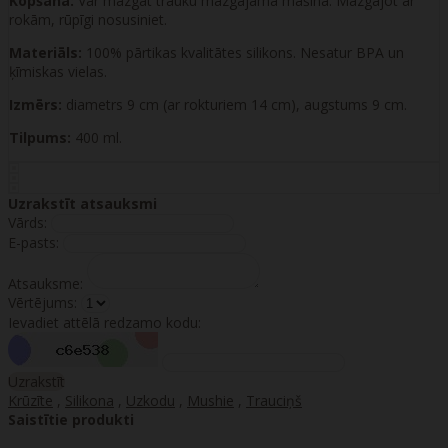
Kopšana:
Var mazgāt trauku mazgājamā mašīnā. Mazgājot ar
rokām, rūpīgi nosusiniet.
Materiāls:
100% pārtikas kvalitātes silikons. Nesatur BPA un
ķīmiskas vielas.
Izmērs:
diametrs 9 cm (ar rokturiem 14 cm), augstums 9 cm.
Tilpums:
400 ml.
Uzrakstīt atsauksmi
Vārds:
E-pasts:
Atsauksme:
Vērtējums:
Ievadiet attēlā redzamo kodu:
Uzrakstīt
Krūzīte
,
Silikona
,
Uzkodu
,
Mushie
,
Trauciņš
Saistītie produkti