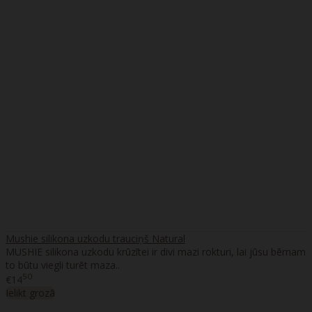
Mushie silikona uzkodu trauciņš Natural
MUSHIE silikona uzkodu krūzītei ir divi mazi rokturi, lai jūsu bērnam
to būtu viegli turēt maza..
50
€14
Ielikt grozā