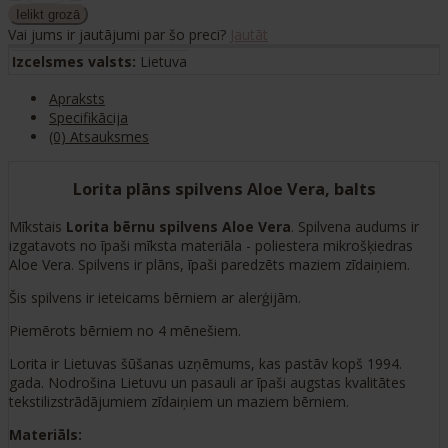
Vai jums ir jautājumi par šo preci?
Jautāt
Izcelsmes valsts:
Lietuva
Apraksts
Specifikācija
(0) Atsauksmes
Lorita plāns spilvens Aloe Vera, balts
Mīkstais
Lorita bērnu spilvens Aloe Vera
. Spilvena audums ir
izgatavots no īpaši mīksta materiāla - poliestera mikrošķiedras
Aloe Vera. Spilvens ir plāns, īpaši paredzēts maziem zīdaiņiem.
Šis spilvens ir ieteicams bērniem ar alerģijām.
Piemērots bērniem no 4 mēnešiem.
Lorita ir Lietuvas šūšanas uzņēmums, kas pastāv kopš 1994.
gada. Nodrošina Lietuvu un pasauli ar īpaši augstas kvalitātes
tekstilizstrādājumiem zīdaiņiem un maziem bērniem.
Materiāls: