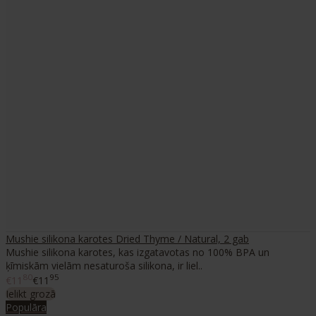
Mushie silikona karotes Dried Thyme / Natural, 2 gab
Mushie silikona karotes, kas izgatavotas no 100% BPA un
ķīmiskām vielām nesaturoša silikona, ir liel..
80
95
€11
€11
Ielikt grozā
Populāra