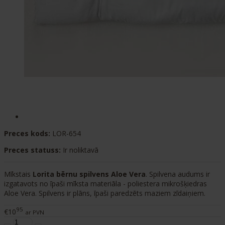
Preces kods:
LOR-654
Preces statuss:
Ir noliktavā
Mīkstais
Lorita bērnu spilvens Aloe Vera
. Spilvena audums ir
izgatavots no īpaši mīksta materiāla - poliestera mikrošķiedras
Aloe Vera. Spilvens ir plāns, īpaši paredzēts maziem zīdaiņiem.
95
€10
ar PVN