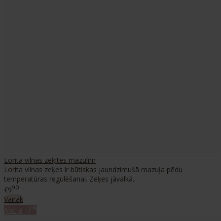
Lorita vilnas zeķītes mazulim
Lorita vilnas zeķes ir būtiskas jaundzimušā mazuļa pēdu
temperatūras regulēšanai. Zeķes jāvalkā..
90
€9
Vairāk
%
Akcija
-7