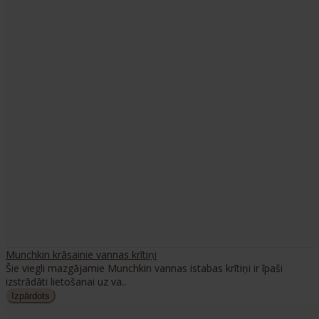
Munchkin krāsainie vannas krītiņi
Šie viegli mazgājamie Munchkin vannas istabas krītiņi ir īpaši
izstrādāti lietošanai uz va..