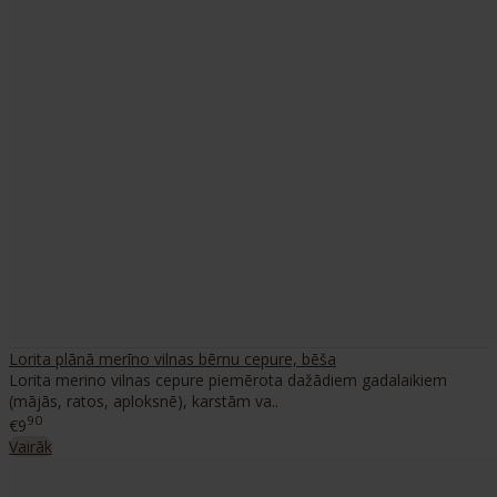
Lorita plānā merīno vilnas bērnu cepure, bēša
Lorita merino vilnas cepure piemērota dažādiem gadalaikiem
(mājās, ratos, aploksnē), karstām va..
90
€9
Vairāk