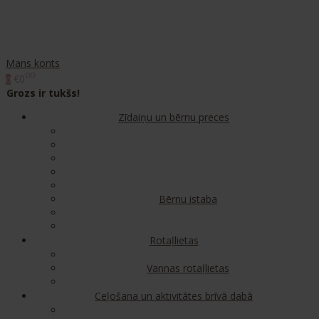
Mans konts
00
€0
0
Grozs ir tukšs!
Zīdaiņu un bērnu preces
Bērnu istaba
Rotaļlietas
Vannas rotaļlietas
Ceļošana un aktivitātes brīvā dabā