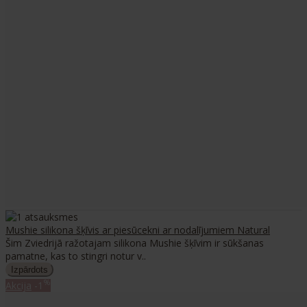
Mushie silikona šķīvis ar piesūcekni ar nodalījumiem Natural
Šim Zviedrijā ražotajam silikona Mushie šķīvim ir sūkšanas
pamatne, kas to stingri notur v..
%
Akcija
-1