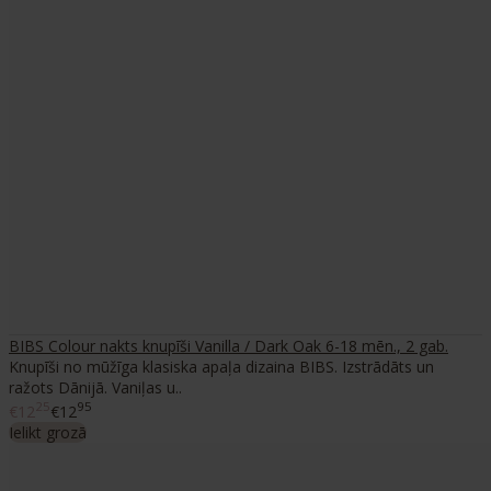
BIBS Colour nakts knupīši Vanilla / Dark Oak 6-18 mēn., 2 gab.
Knupīši no mūžīga klasiska apaļa dizaina BIBS. Izstrādāts un
ražots Dānijā. Vaniļas u..
25
95
€12
€12
Ielikt grozā