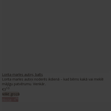
Lorita marles autiņi, balts
Lorita marles autiņi noderēs ikdienā – kad bērns kakā vai meklē
mājīgu patvērumu. Vienkār..
10
€3
Ielikt grozā
%
Akcija
-4