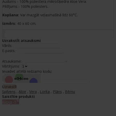
Audums - 100% poliestera mikrošķiedra Aloe Vera.
Pildījums - 100% poliesters.
Kopšana:
Var mazgāt veļasmašīnā līdz 60°C.
Izmērs:
40 x 60 cm.
Uzrakstīt atsauksmi
Vārds:
E-pasts:
Atsauksme:
Vērtējums:
Ievadiet attēlā redzamo kodu:
Uzrakstīt
Spilvens
,
Aloe
,
Vera
,
Lorita
,
Plāns
,
Bērnu
Saistītie produkti
%
Akcija
-5