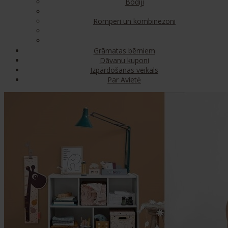
Bodiji
Romperi un kombinezoni
Grāmatas bērniem
Dāvanu kuponi
Izpārdošanas veikals
Par Avietė