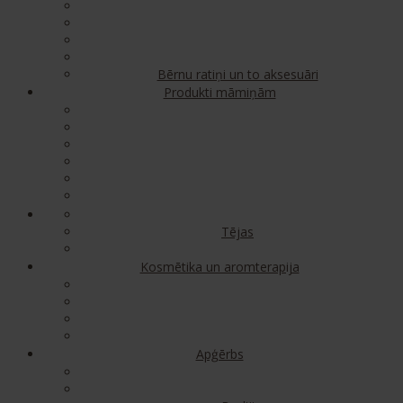
Bērnu ratiņi un to aksesuāri
Produkti māmiņām
Tējas
Kosmētika un aromterapija
Apģērbs