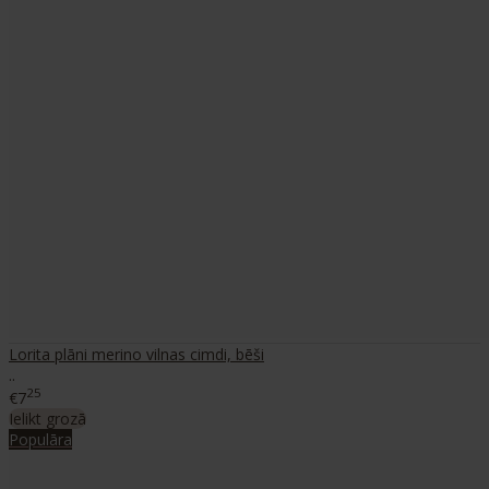
Lorita plāni merino vilnas cimdi, bēši
..
25
€7
Ielikt grozā
Populāra