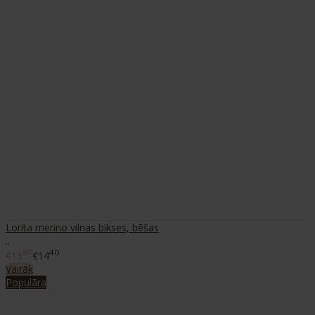
Lorita merino vilnas bikses, bēšas
..
80
40
€13
€14
Vairāk
Populāra