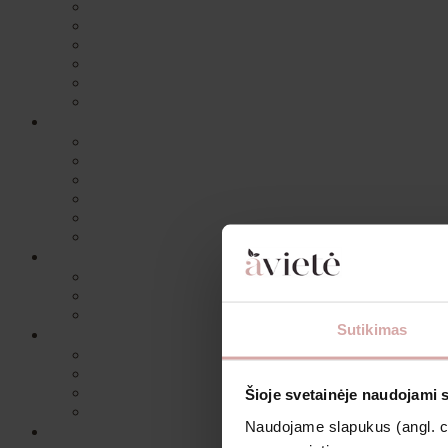
Sutikimas
Šioje svetainėje naudojami 
Naudojame slapukus (angl. coo