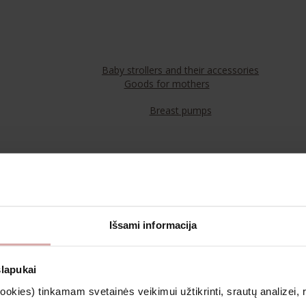
Baby strollers and their accessories
Goods for mothers
Breast pumps
Food
Teas
Išsami informacija
Cosmetics & Aromatherapy
slapukai
kies) tinkamam svetainės veikimui užtikrinti, srautų analizei, rin
Clothing