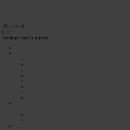
My account
00
€0
0
Product cart is empty!