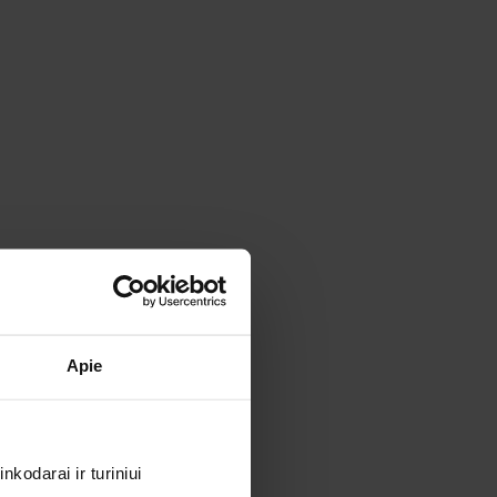
Apie
kodarai ir turiniui