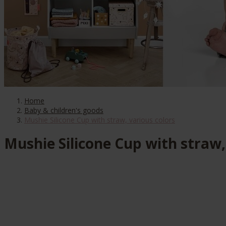
Home
Baby & children's goods
Mushie Silicone Cup with straw, various colors
Mushie Silicone Cup with straw,