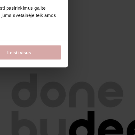
sti pasirinkimus galite
i jums svetainėje teikiamos
Leisti visus