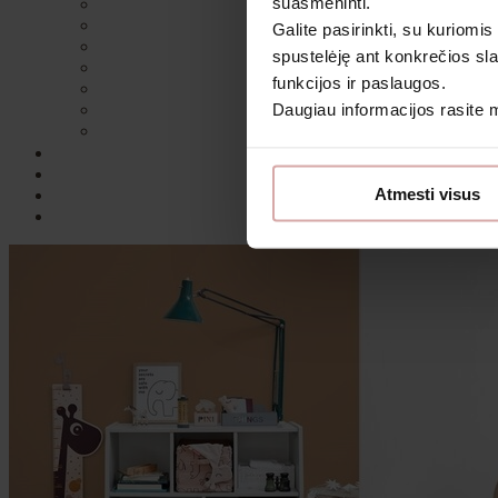
suasmeninti.
Galite pasirinkti, su kuriomis
spustelėję ant konkrečios sla
funkcijos ir paslaugos.
Daugiau informacijos rasite
Sutin
Atmesti visus
Daugiau i