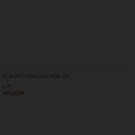
Dr. Brown's bērnu zobu birste, zila
..
95
€7
Ielikt grozā