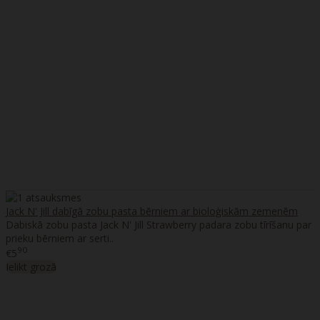
Jack N' Jill dabīgā zobu pasta bērniem ar bioloģiskām zemenēm
Dabiskā zobu pasta Jack N' Jill Strawberry padara zobu tīrīšanu par
prieku bērniem ar serti..
90
€5
Ielikt grozā