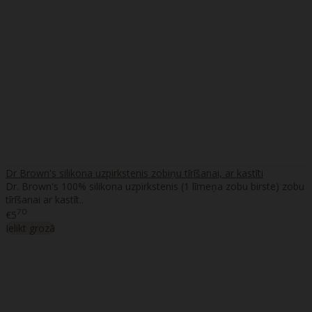
Dr Brown's silikona uzpirkstenis zobiņu tīrīšanai, ar kastīti
Dr. Brown's 100% silikona uzpirkstenis (1 līmeņa zobu birste) zobu
tīrīšanai ar kastīt..
70
€5
Ielikt grozā