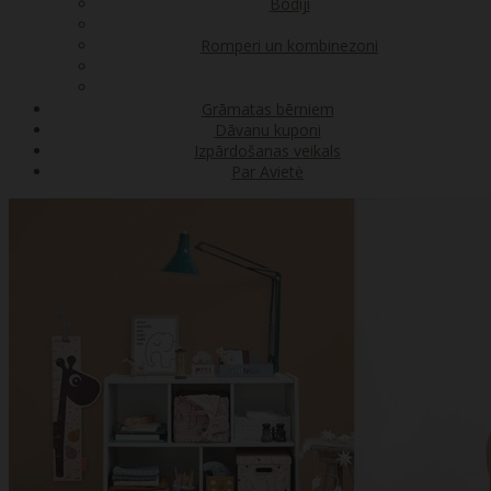
Bodiji
Romperi un kombinezoni
Grāmatas bērniem
Dāvanu kuponi
Izpārdošanas veikals
Par Avietė