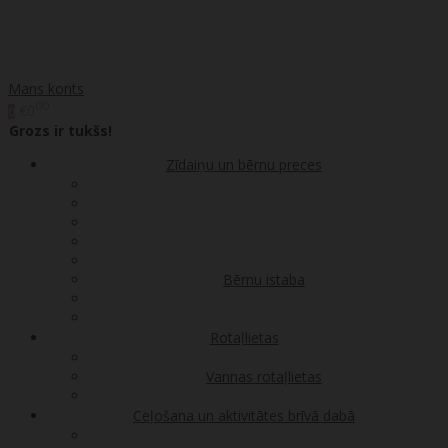
Mans konts
00
€0
0
Grozs ir tukšs!
Zīdaiņu un bērnu preces
Bērnu istaba
Rotaļlietas
Vannas rotaļlietas
Ceļošana un aktivitātes brīvā dabā