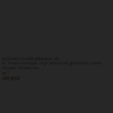
Dr Brown's A-veida zobgrauzis, zils
Dr. Brown's elastīgais, viegli satveramais graužamais mazām
rociņām. Dažādas virs..
15
€8
Ielikt grozā