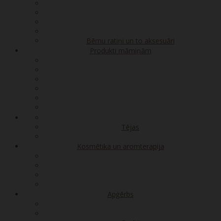
Bērnu ratiņi un to aksesuāri
Produkti māmiņām
Tējas
Kosmētika un aromterapija
Apģērbs