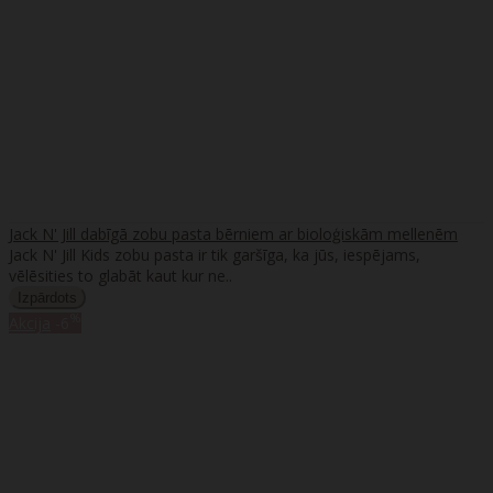
Jack N' Jill dabīgā zobu pasta bērniem ar bioloģiskām mellenēm
Jack N' Jill Kids zobu pasta ir tik garšīga, ka jūs, iespējams,
vēlēsities to glabāt kaut kur ne..
%
Akcija
-6