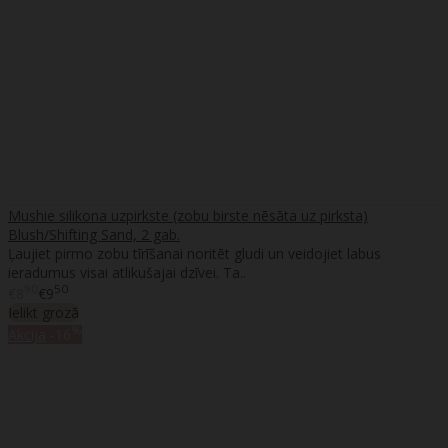
Mushie silikona uzpirkste (zobu birste nēsāta uz pirksta)
Blush/Shifting Sand, 2 gab.
Ļaujiet pirmo zobu tīrīšanai noritēt gludi un veidojiet labus
ieradumus visai atlikušajai dzīvei. Ta..
90
50
€8
€9
Ielikt grozā
%
Akcija
-16