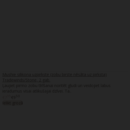
Mushie silikona uzpirkste (zobu birste nēsāta uz pirksta)
Tradewinds/Stone, 2 gab.
Ļaujiet pirmo zobu tīrīšanai noritēt gludi un veidojiet labus
ieradumus visai atlikušajai dzīvei. Ta..
95
50
€7
€9
Ielikt grozā