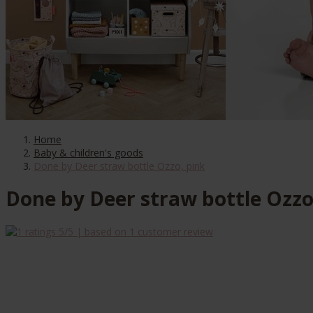
Home
Baby & children's goods
Done by Deer straw bottle Ozzo, pink
Done by Deer straw bottle Ozzo
5
/5 | based on
1
customer review