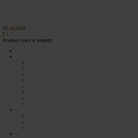
My account
00
€0
0
Product cart is empty!