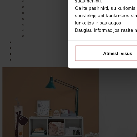
suasmeninti.
Galite pasirinkti, su kuriomis
spustelėję ant konkrečios sla
funkcijos ir paslaugos.
Daugiau informacijos rasite
Sutin
Atmesti visus
Daugiau i