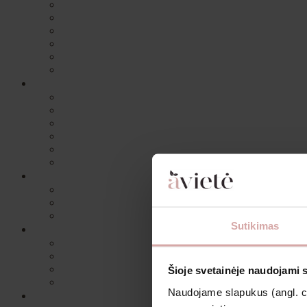
Sutikimas
Šioje svetainėje naudojami 
Naudojame slapukus (angl. coo