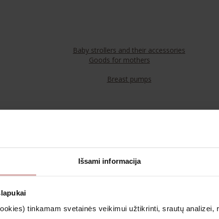
Baby strollers and their accessories
Goods for mothers
Breast pumps
Food
Teas
Išsami informacija
Cosmetics & Aromatherapy
slapukai
kies) tinkamam svetainės veikimui užtikrinti, srautų analizei, rin
Clothing