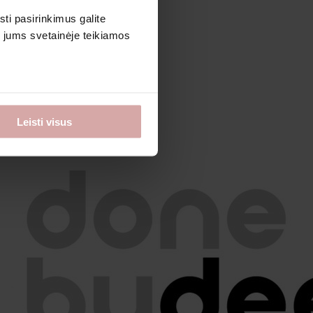
sti pasirinkimus galite
i jums svetainėje teikiamos
Leisti visus