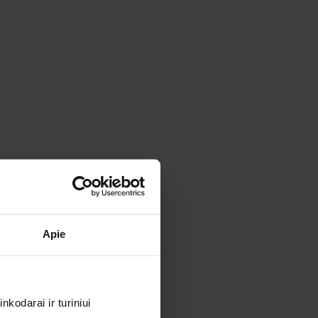
Apie
kodarai ir turiniui