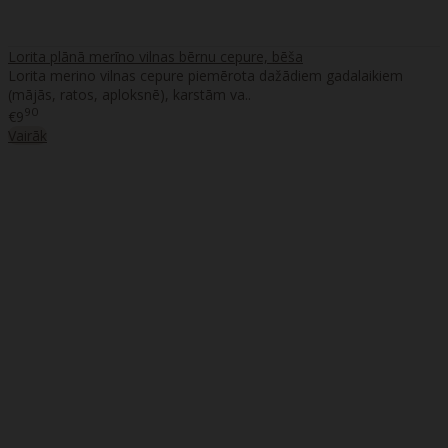
Lorita plānā merīno vilnas bērnu cepure, bēša
Lorita merino vilnas cepure piemērota dažādiem gadalaikiem
(mājās, ratos, aploksnē), karstām va..
90
€9
Vairāk