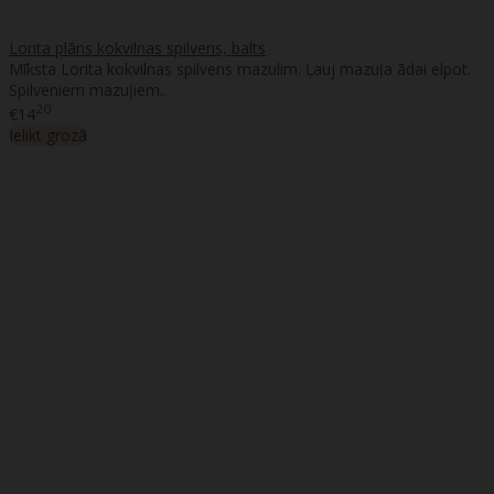
Lorita plāns kokvilnas spilvens, balts
Mīksta Lorita kokvilnas spilvens mazulim. Ļauj mazuļa ādai elpot.
Spilveniem mazuļiem..
20
€14
Ielikt grozā