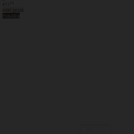
90
€11
Ielikt grozā
Populāra