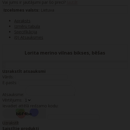
Vai jums ir jautājumi par šo preci?
Jautāt
Izcelsmes valsts:
Lietuva
Apraksts
Izmēru tabula
Specifikācija
(0) Atsauksmes
Lorita merino vilnas bikses, bēšas
Uzrakstīt atsauksmi
Vārds:
E-pasts:
Atsauksme:
Vērtējums:
Ievadiet attēlā redzamo kodu:
Uzrakstīt
Saistītie produkti