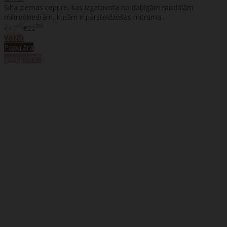
Silta ziemas cepure, kas izgatavota no dabīgām modālām
mikrošķiedrām, kurām ir pārsteidzošas mitruma..
65
90
€12
€22
Vairāk
Populāra
%
Akcija
-35