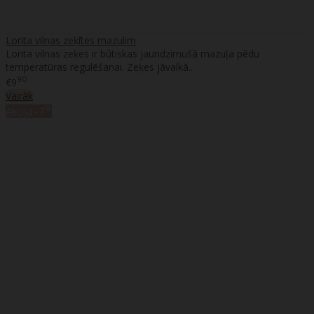
Lorita vilnas zeķītes mazulim
Lorita vilnas zeķes ir būtiskas jaundzimušā mazuļa pēdu
temperatūras regulēšanai. Zeķes jāvalkā..
90
€9
Vairāk
%
Akcija
-7