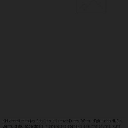
KN aromterapijas ēterisko eļļu maisījums Bērnu dīgļu atbaidītājs
Bērnu dīgļu atbaidītājs ir sinerģisks ēterisko eļļu maisījums, kurā