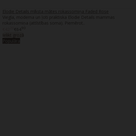
Elodie Details mīksta mātes rokassomiņa Faded Rose
Viegla, moderna un ļoti praktiska Elodie Details mammas
rokassomiņa (attīstības soma). Piemērot..
20
90
€42
€64
Ielikt grozā
Populāra