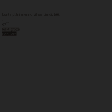
Lorita plāni merino vilnas cimdi, bēši
..
25
€7
Ielikt grozā
Populāra