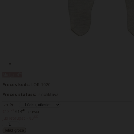
%
Akcija
-4
Preces kods:
LOR-1020
Preces statuss:
Ir noliktavā
Izmērs :
80
40
€13
€14
ar PVN
60
Jūs ietaupāt - €0