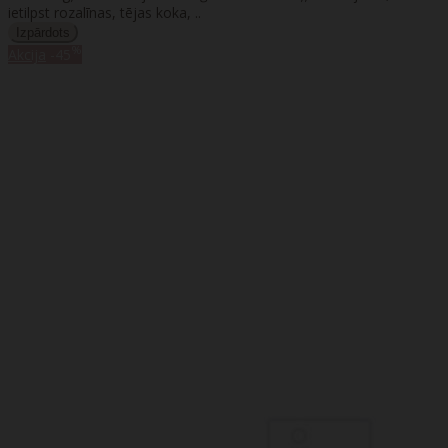
ietilpst rozalīnas, tējas koka, ..
%
Akcija
-45