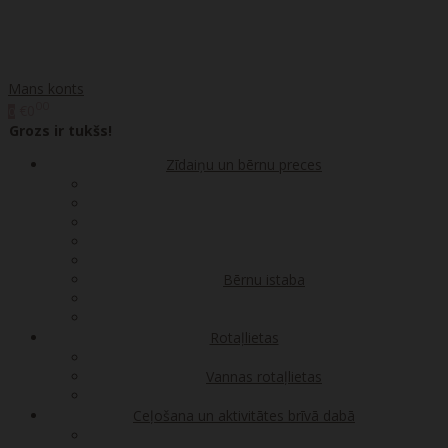
Mans konts
00
€0
0
Grozs ir tukšs!
Zīdaiņu un bērnu preces
Bērnu istaba
Rotaļlietas
Vannas rotaļlietas
Ceļošana un aktivitātes brīvā dabā