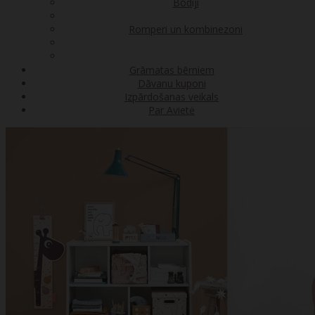
Bodiji
Romperi un kombinezoni
Grāmatas bērniem
Dāvanu kuponi
Izpārdošanas veikals
Par Avietė