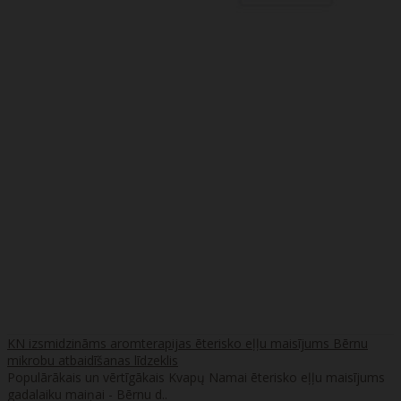
KN izsmidzināms aromterapijas ēterisko eļļu maisījums Bērnu
mikrobu atbaidīšanas līdzeklis
Populārākais un vērtīgākais Kvapų Namai ēterisko eļļu maisījums
gadalaiku maiņai - Bērnu d..