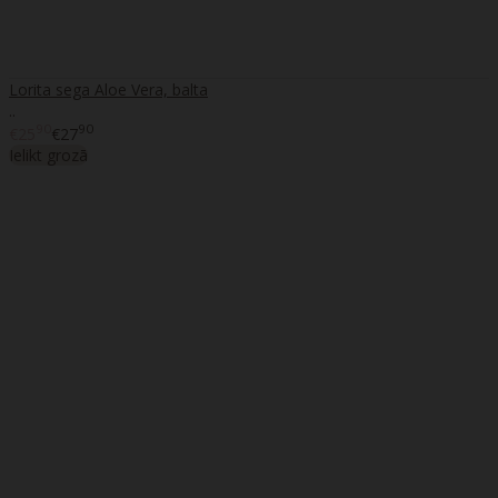
Lorita sega Aloe Vera, balta
..
90
90
€25
€27
Ielikt grozā