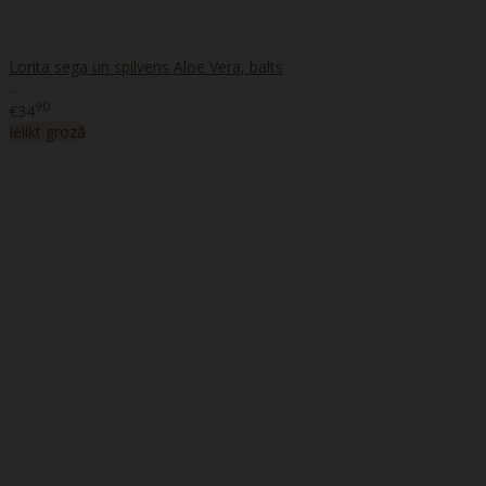
Lorita sega un spilvens Aloe Vera, balts
..
90
€34
Ielikt grozā