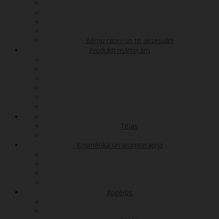
Bērnu ratiņi un to aksesuāri
Produkti māmiņām
Tējas
Kosmētika un aromterapija
Apģērbs