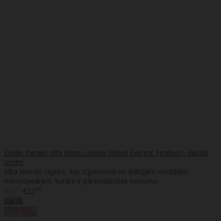
Elodie Details silta bērnu cepure Gilded Everest Feathers, dažādi
izmēri
Silta ziemas cepure, kas izgatavota no dabīgām modālām
mikrošķiedrām, kurām ir pārsteidzošas mitruma..
65
90
€12
€22
Vairāk
%
Akcija
-7