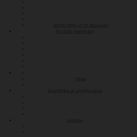
Bērnu ratiņi un to aksesuāri
Produkti māmiņām
Tējas
Kosmētika un aromterapija
Apģērbs