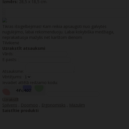
Izmērs:
28,5 x 18,5 cm.
Tikras išsigelbėjimas! Kam reikia apsaugoti nuo galvytės
nugulėjimo, labai rekomenduoju. Labai kokybiška medžiaga,
neprakaituoja mažylis net karštom dienom
Tilvikienė
Uzrakstīt atsauksmi
Vārds:
E-pasts:
Atsauksme:
Vērtējums:
Ievadiet attēlā redzamo kodu:
Uzrakstīt
Spilvens
,
Doomoo
,
Ergonomisks
,
Mazulim
Saistītie produkti