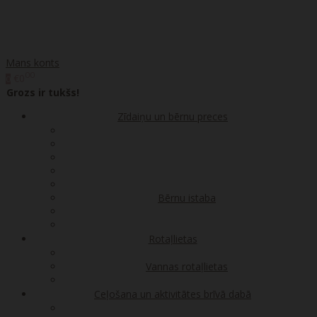
Mans konts
00
€0
0
Grozs ir tukšs!
Zīdaiņu un bērnu preces
Bērnu istaba
Rotaļlietas
Vannas rotaļlietas
Ceļošana un aktivitātes brīvā dabā