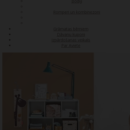
Bodiji
Romperi un kombinezoni
Grāmatas bērniem
Dāvanu kuponi
Izpārdošanas veikals
Par Avietė