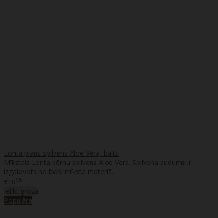
Lorita plāns spilvens Aloe Vera, balts
Mīkstais Lorita bērnu spilvens Aloe Vera. Spilvena audums ir
izgatavots no īpaši mīksta materiā..
95
€10
Ielikt grozā
Populāra