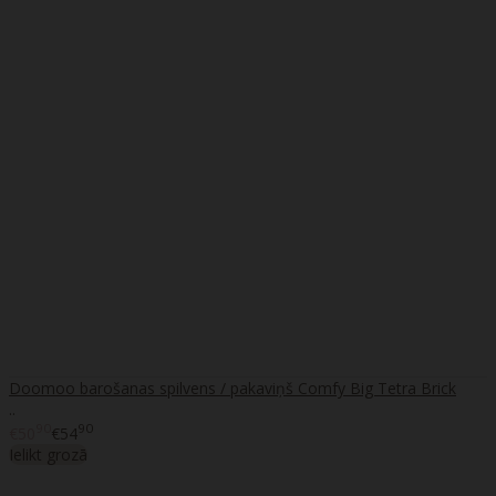
Doomoo barošanas spilvens / pakaviņš Comfy Big Tetra Brick
..
90
90
€50
€54
Ielikt grozā