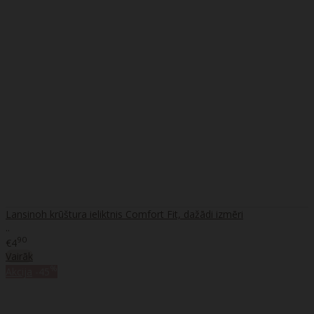
Lansinoh krūštura ieliktnis Comfort Fit, dažādi izmēri
..
90
€4
Vairāk
%
Akcija
-45