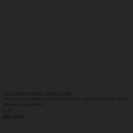
Lorita plāns kokvilnas spilvens, balts
Mīksta Lorita kokvilnas spilvens mazulim. Ļauj mazuļa ādai elpot.
Spilveniem mazuļiem..
20
€14
Ielikt grozā