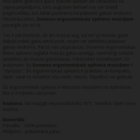
Visu dienu gulēšana guļus stāvoklī dažkārt var izklausīties kā
sapņa piepildījums, taču augošam bērnam tas var izraisīt
plagiocefāliju, kas labāk pazīstama kā plakanas galvas sindroms.
Neuztraucieties,
Doomoo ergonomiskais spilvens mazuļiem
pasargās jūs no tā.
Tas ir pārsteidzoši, cik ātri mazuļi aug, vai ne? Ja mazulis guļot
dabiski noliek galvu vienā pusē, viņam var attīstīties plakanas
galvas sindroms. Par to nav jāuztraucas, Doomoo ergonomiskais
bērnu spilvens saglabā mazuļa galvu veselīgu, vienmērīgi sadalot
spiedienu ap mazuļa galvaskausu. Pateicoties inovatīvajam 3D
audumam, šis
Doomoo ergonomiskais spilvens mazuļiem
ir
"elpojošs". Šis ergonomiskais spilvens ir praktisks un kompakts,
tāpēc varat to izmantot visu veidu ratiņos, šūpulīšos vai gultiņās.
Šis ergonomiskais spilvens ir ieteicams mazuļiem no dzimšanas
līdz 3-4 mēnešu vecumam.
Kopšana:
Var mazgāt veļasmašīnā līdz 30°C. Nedrīkst žāvēt veļas
mašīnā.
Materiāls:
Pārvalks - 100% poliesters;
Pildījums - poliuretāna putas.