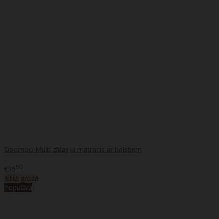
Doomoo Multi zīdaiņu matracis ar balstiem
..
90
€35
Ielikt grozā
Populāra