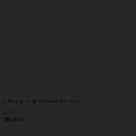
Lorita sega un spilvens Aloe Vera, balts
..
90
€34
Ielikt grozā