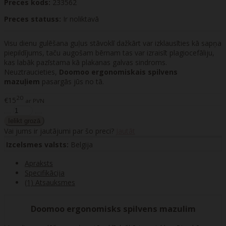
Preces kods:
233562
Preces statuss:
Ir noliktavā
Visu dienu gulēšana guļus stāvoklī dažkārt var izklausīties kā sapņa
piepildījums, taču augošam bērnam tas var izraisīt plagiocefāliju,
kas labāk pazīstama kā plakanas galvas sindroms.
Neuztraucieties,
Doomoo ergonomiskais spilvens
mazuļiem
pasargās jūs no tā.
20
€15
ar PVN
Vai jums ir jautājumi par šo preci?
Jautāt
Izcelsmes valsts:
Belgija
Apraksts
Specifikācija
(1) Atsauksmes
Doomoo ergonomisks spilvens mazulim