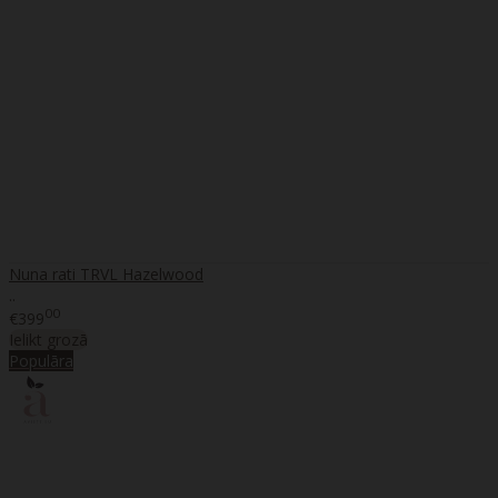
Nuna rati TRVL Hazelwood
..
00
€399
Ielikt grozā
Populāra