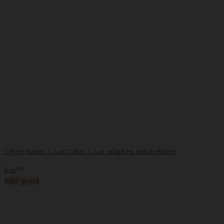
Cybex Balios S Lux/Talos S Lux adapteri autokrēslam
..
90
€48
Ielikt grozā