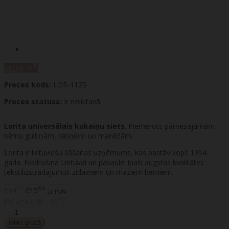
%
Akcija
-6
Preces kods:
LOR-1125
Preces statuss:
Ir noliktavā
Lorita universālais kukaiņu siets
. Piemērots pārnēsājamām
bērnu gultiņām, ratiņiem un manēžām.
Lorita ir lietuviešu šūšanas uzņēmums, kas pastāv kopš 1994.
gada. Nodrošina Lietuvai un pasaulei īpaši augstas kvalitātes
tekstilizstrādājumus zīdaiņiem un maziem bērniem.
70
60
€14
€15
ar PVN
90
Jūs ietaupāt - €0