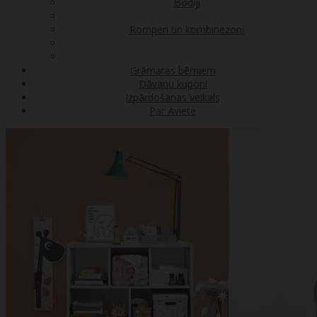
Bodiji
Romperi un kombinezoni
Grāmatas bērniem
Dāvanu kuponi
Izpārdošanas veikals
Par Avietė