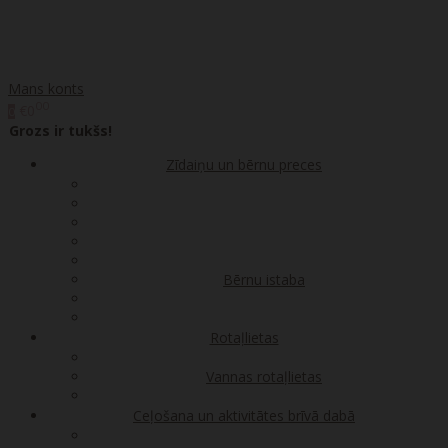
Mans konts
00
€0
0
Grozs ir tukšs!
Zīdaiņu un bērnu preces
Bērnu istaba
Rotaļlietas
Vannas rotaļlietas
Ceļošana un aktivitātes brīvā dabā