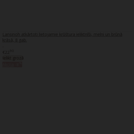
Lansinoh atkārtoti lietojamie krūštura ieliktnīši, melni un brūnā
krāsā, 8 gab.
..
90
€22
Ielikt grozā
%
Akcija
-8