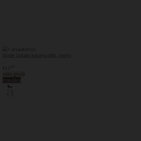
Elodie Details kukaiņu tīkls, melns
..
90
€19
Ielikt grozā
Populāra