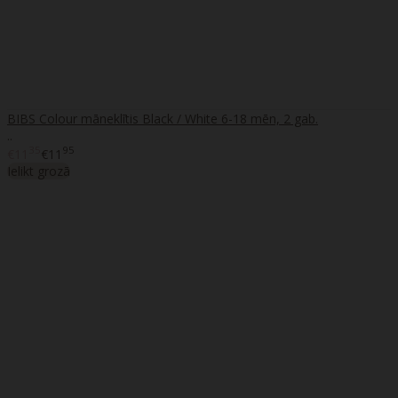
BIBS Colour māneklītis Black / White 6-18 mēn, 2 gab.
..
35
95
€11
€11
Ielikt grozā