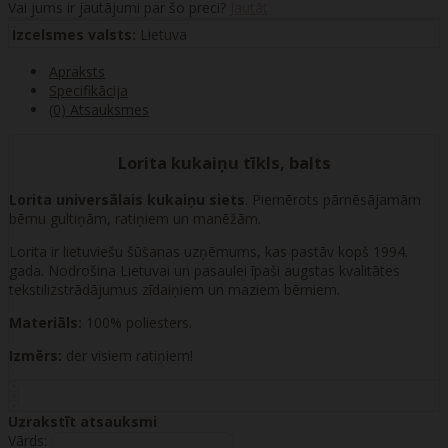
Vai jums ir jautājumi par šo preci?
Jautāt
Izcelsmes valsts:
Lietuva
Apraksts
Specifikācija
(0) Atsauksmes
Lorita kukaiņu tīkls, balts
Lorita universālais kukaiņu siets
. Piemērots pārnēsājamām
bērnu gultiņām, ratiņiem un manēžām.
Lorita ir lietuviešu šūšanas uzņēmums, kas pastāv kopš 1994.
gada. Nodrošina Lietuvai un pasaulei īpaši augstas kvalitātes
tekstilizstrādājumus zīdaiņiem un maziem bērniem.
Materiāls:
100% poliesters.
Izmērs:
der visiem ratiņiem!
Uzrakstīt atsauksmi
Vārds: