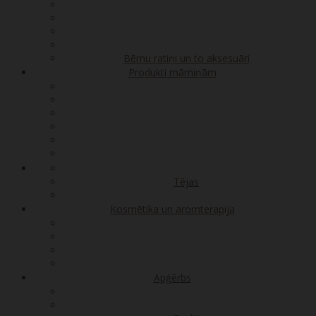
Bērnu ratiņi un to aksesuāri
Produkti māmiņām
Tējas
Kosmētika un aromterapija
Apģērbs