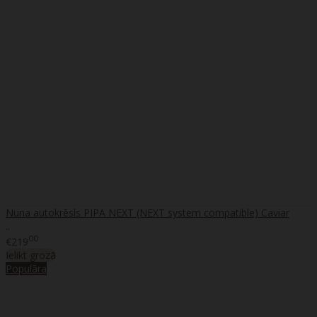
Nuna autokrēsls PIPA NEXT (NEXT system compatible) Caviar
..
00
€219
Ielikt grozā
Populāra