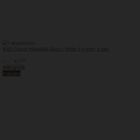
BIBS Colour māneklītis Black / White 0-6 mēn, 2 gab.
..
95
95
€10
€11
Ielikt grozā
Populāra