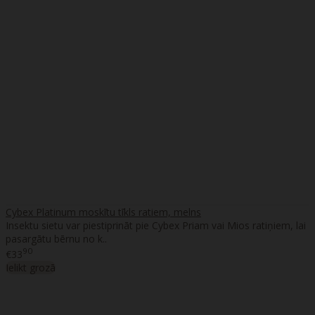
Cybex Platinum moskītu tīkls ratiem, melns
Insektu sietu var piestiprināt pie Cybex Priam vai Mios ratiņiem, lai
pasargātu bērnu no k..
90
€33
Ielikt grozā