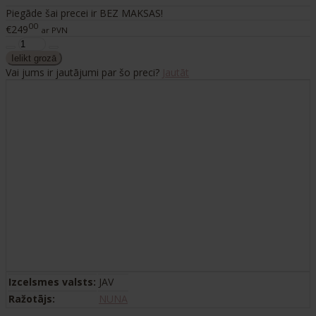
Piegāde šai precei ir BEZ MAKSAS!
00
€249
ar PVN
Vai jums ir jautājumi par šo preci?
Jautāt
Izcelsmes valsts:
JAV
Ražotājs:
NUNA