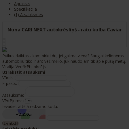
Apraksts
Specifikācija
(1) Atsauksmes
Nuna CARI NEXT autokrēsliņš - ratu kulba Caviar
Puikus daiktas - kam pirkti du, jei galima vieną? Saugiai kelionėms
automobiliu tiko ir ant vežimėlio. Juk naudojam tik apie pusę metų.
Vitalija
Verificēts pircējs
Uzrakstīt atsauksmi
Vārds:
E-pasts:
Atsauksme:
Vērtējums:
Ievadiet attēlā redzamo kodu:
Uzrakstīt
Saistītie produkti