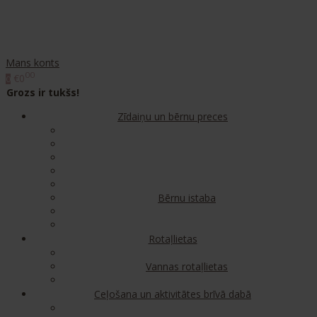
Mans konts
00
€0
0
Grozs ir tukšs!
Zīdaiņu un bērnu preces
Bērnu istaba
Rotaļlietas
Vannas rotaļlietas
Ceļošana un aktivitātes brīvā dabā