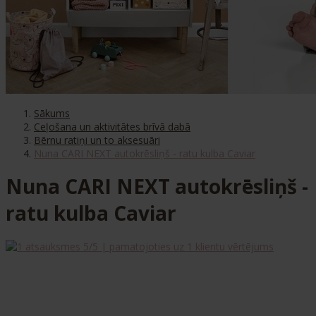
Sākums
Ceļošana un aktivitātes brīvā dabā
Bērnu ratiņi un to aksesuāri
Nuna CARI NEXT autokrēsliņš - ratu kulba Caviar
Nuna CARI NEXT autokrēsliņš -
ratu kulba Caviar
5
/5 | pamatojoties uz
1
klientu vērtējums