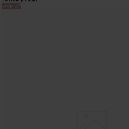
%
Akcija
-6