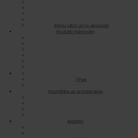
Bērnu ratiņi un to aksesuāri
Produkti māmiņām
Tējas
Kosmētika un aromterapija
Apģērbs