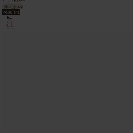
€14
€15
Ielikt grozā
Populāra