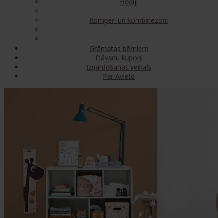
Bodiji
Romperi un kombinezoni
Grāmatas bērniem
Dāvanu kuponi
Izpārdošanas veikals
Par Avietė