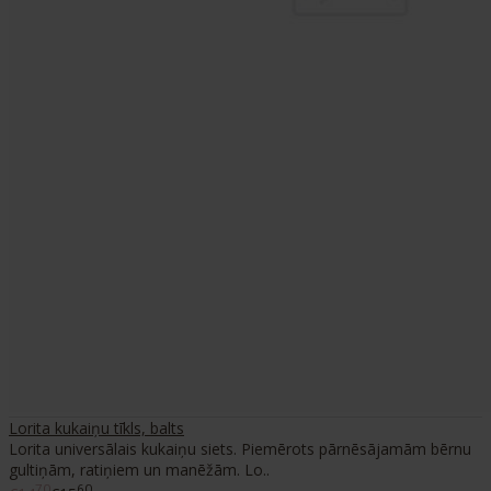
Lorita kukaiņu tīkls, balts
Lorita universālais kukaiņu siets. Piemērots pārnēsājamām bērnu
gultiņām, ratiņiem un manēžām. Lo..
70
60