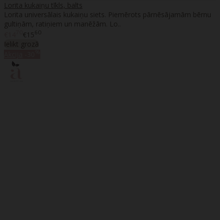
Lorita kukaiņu tīkls, balts
Lorita universālais kukaiņu siets. Piemērots pārnēsājamām bērnu
gultiņām, ratiņiem un manēžām. Lo..
70
60
€14
€15
Ielikt grozā
%
Akcija
-30