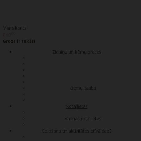
Mans konts
00
€0
0
Grozs ir tukšs!
Zīdaiņu un bērnu preces
Bērnu istaba
Rotaļlietas
Vannas rotaļlietas
Ceļošana un aktivitātes brīvā dabā