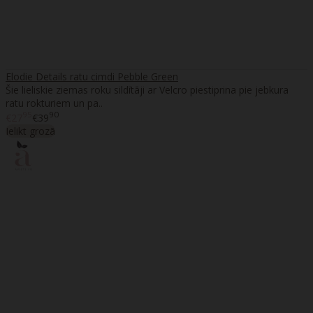
Elodie Details ratu cimdi Pebble Green
Šie lieliskie ziemas roku sildītāji ar Velcro piestiprina pie jebkura
ratu rokturiem un pa..
95
90
€27
€39
Ielikt grozā