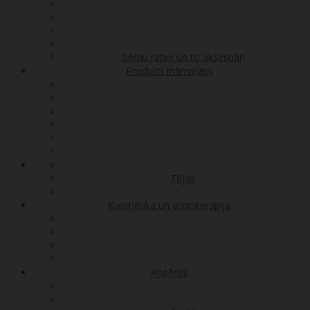
Bērnu ratiņi un to aksesuāri
Produkti māmiņām
Tējas
Kosmētika un aromterapija
Apģērbs