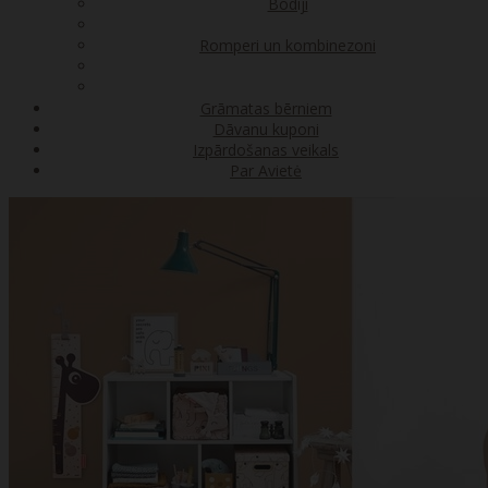
Bodiji
Romperi un kombinezoni
Grāmatas bērniem
Dāvanu kuponi
Izpārdošanas veikals
Par Avietė