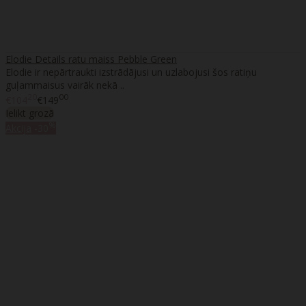
Elodie Details ratu maiss Pebble Green
Elodie ir nepārtraukti izstrādājusi un uzlabojusi šos ratiņu
guļammaisus vairāk nekā ..
20
00
€104
€149
Ielikt grozā
%
Akcija
-30