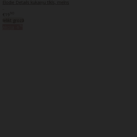
Elodie Details kukaiņu tīkls, melns
..
90
€19
Ielikt grozā
%
Akcija
-6