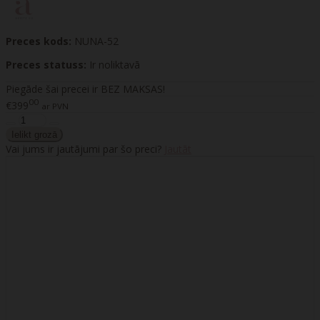
Preces kods:
NUNA-52
Preces statuss:
Ir noliktavā
Piegāde šai precei ir BEZ MAKSAS!
00
€399
ar PVN
Vai jums ir jautājumi par šo preci?
Jautāt