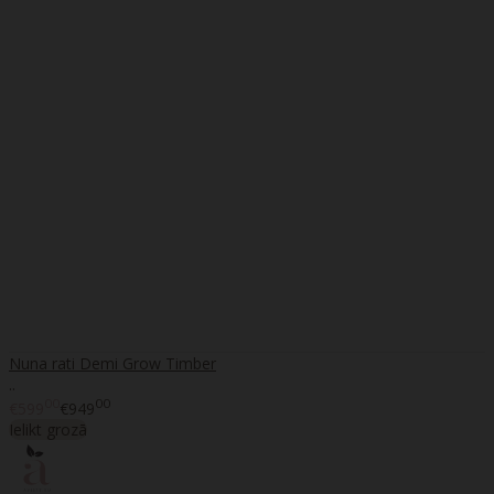
Nuna rati Demi Grow Timber
..
00
00
€599
€949
Ielikt grozā