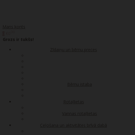
Mans konts
00
€0
0
Grozs ir tukšs!
Zīdaiņu un bērnu preces
Bērnu istaba
Rotaļlietas
Vannas rotaļlietas
Ceļošana un aktivitātes brīvā dabā