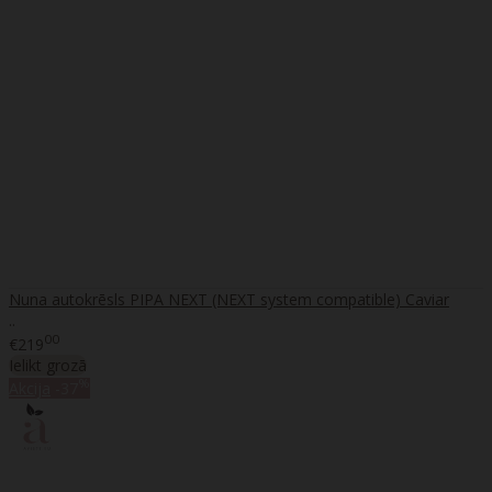
Nuna autokrēsls PIPA NEXT (NEXT system compatible) Caviar
..
00
€219
Ielikt grozā
%
Akcija
-37