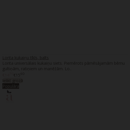
Lorita kukaiņu tīkls, balts
Lorita universālais kukaiņu siets. Piemērots pārnēsājamām bērnu
gultiņām, ratiņiem un manēžām. Lo..
70
60
€14
€15
Ielikt grozā
Populāra