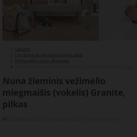
Sākums
Ceļošana un aktivitātes brīvā dabā
Bērnu ratiņi un to aksesuāri
Nuna žieminis vežimėlio miegmaišis (vokelis) Granite, pilkas
Nuna žieminis vežimėlio
miegmaišis (vokelis) Granite,
pilkas
5
/5 | pamatojoties uz
1
klientu vērtējums