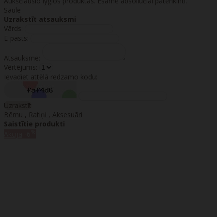
Aukščiausio lygios produktas. Esame absoliučiai patenkinti.
Saule
Uzrakstīt atsauksmi
Vārds:
E-pasts:
Atsauksme:
Vērtējums:
Ievadiet attēlā redzamo kodu:
Uzrakstīt
Bērnu
,
Ratiņi
,
Aksesuāri
Saistītie produkti
%
Akcija
-6