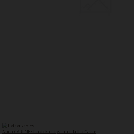
Nuna CARI NEXT autokrēsliņš - ratu kulba Caviar