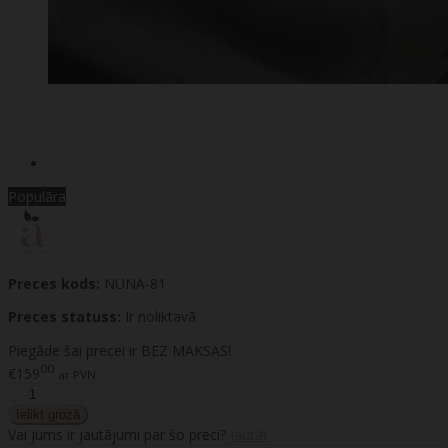
Populāra
Preces kods:
NUNA-81
Preces statuss:
Ir noliktavā
Piegāde šai precei ir BEZ MAKSAS!
00
€159
ar PVN
Vai jums ir jautājumi par šo preci?
Jautāt