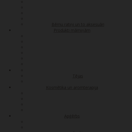
Bērnu ratiņi un to aksesuāri
Produkti māmiņām
Tējas
Kosmētika un aromterapija
Apģērbs