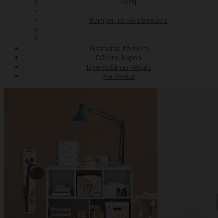
Bodiji
Romperi un kombinezoni
Grāmatas bērniem
Dāvanu kuponi
Izpārdošanas veikals
Par Avietė