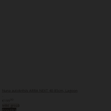
Nuna autokrēsls ARRA NEXT 40-85cm, Lagoon
..
00
€199
Ielikt grozā
Populāra