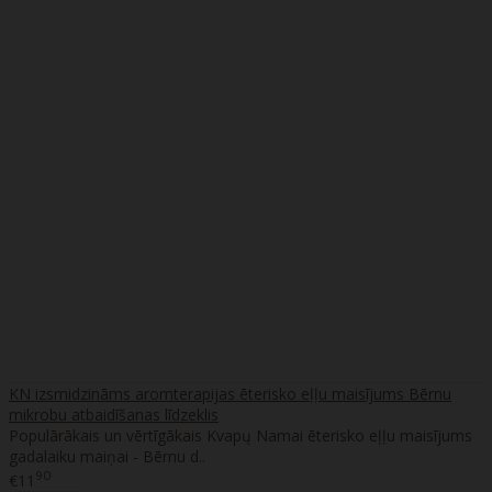
KN izsmidzināms aromterapijas ēterisko eļļu maisījums Bērnu
mikrobu atbaidīšanas līdzeklis
Populārākais un vērtīgākais Kvapų Namai ēterisko eļļu maisījums
gadalaiku maiņai - Bērnu d..
90
€11