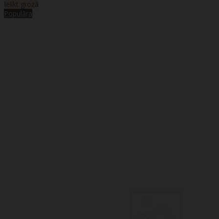
Ielikt grozā
Populāra