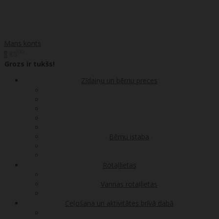
Mans konts
00
€0
0
Grozs ir tukšs!
Zīdaiņu un bērnu preces
Bērnu istaba
Rotaļlietas
Vannas rotaļlietas
Ceļošana un aktivitātes brīvā dabā