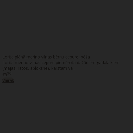
Lorita plānā merīno vilnas bērnu cepure, bēša
Lorita merino vilnas cepure piemērota dažādiem gadalaikiem
(mājās, ratos, aploksnē), karstām va..
90
€9
Vairāk