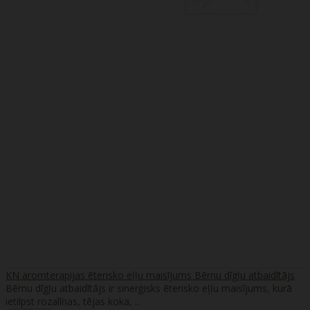
KN aromterapijas ēterisko eļļu maisījums Bērnu dīgļu atbaidītājs
Bērnu dīgļu atbaidītājs ir sinerģisks ēterisko eļļu maisījums, kurā
ietilpst rozalīnas, tējas koka, ..