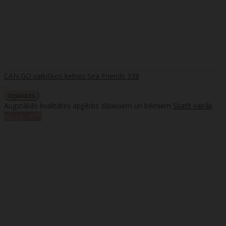
CAN GO vaikiškos kelnės Sea Friends 338
..
Augstākās kvalitātes apģērbs zīdaiņiem un bērniem
Skatīt vairāk
%
Akcija
-45