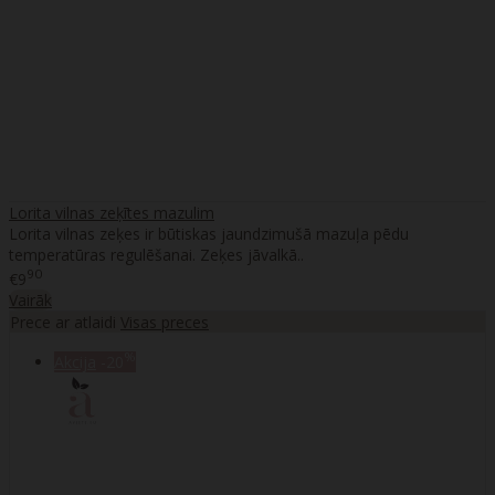
Lorita vilnas zeķītes mazulim
Lorita vilnas zeķes ir būtiskas jaundzimušā mazuļa pēdu
temperatūras regulēšanai. Zeķes jāvalkā..
90
€9
Vairāk
Prece ar atlaidi
Visas preces
%
Akcija
-20