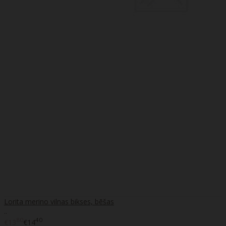
Lorita merino vilnas bikses, bēšas
..
80
40
€13
€14