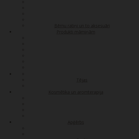
Bērnu ratiņi un to aksesuāri
Produkti māmiņām
Tējas
Kosmētika un aromterapija
Apģērbs