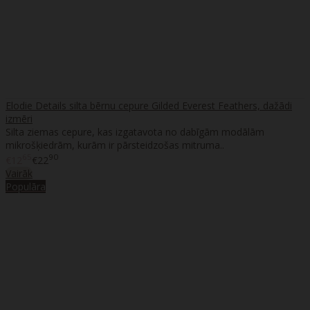
Elodie Details silta bērnu cepure Gilded Everest Feathers, dažādi
izmēri
Silta ziemas cepure, kas izgatavota no dabīgām modālām
mikrošķiedrām, kurām ir pārsteidzošas mitruma..
65
90
€12
€22
Vairāk
Populāra