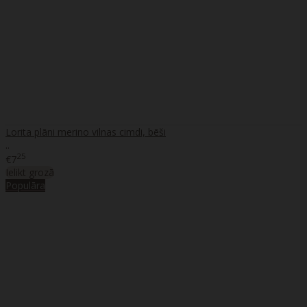
Lorita plāni merino vilnas cimdi, bēši
..
25
€7
Ielikt grozā
Populāra