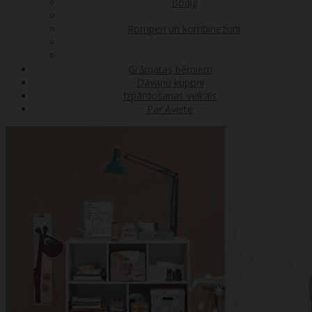
Bodiji
Romperi un kombinezoni
Grāmatas bērniem
Dāvanu kuponi
Izpārdošanas veikals
Par Avietė