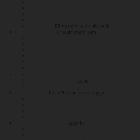
Bērnu ratiņi un to aksesuāri
Produkti māmiņām
Tējas
Kosmētika un aromterapija
Apģērbs