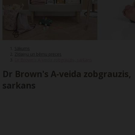
Sākums
Zīdaiņu un bērnu preces
Dr Brown's A-veida zobgrauzis, sarkans
Dr Brown's A-veida zobgrauzis,
sarkans