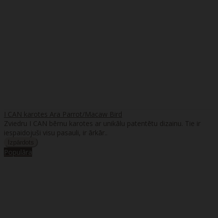
I CAN karotes Ara Parrot/Macaw Bird
Zviedru I CAN bērnu karotes ar unikālu patentētu dizainu. Tie ir
iespaidojuši visu pasauli, ir ārkār..
Populāra