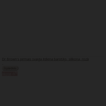
Dr Brown's pirmais svaiga ēdiena barotājs, silikona, rozā
..
%
Akcija
-5