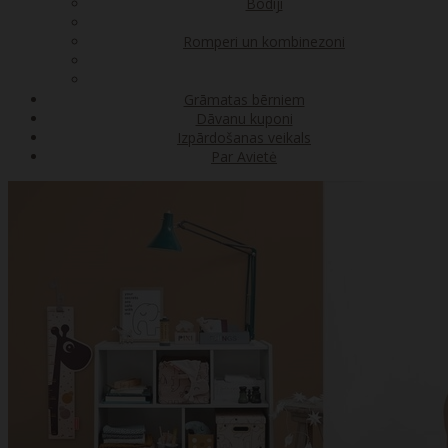
Bodiji
Romperi un kombinezoni
Grāmatas bērniem
Dāvanu kuponi
Izpārdošanas veikals
Par Avietė