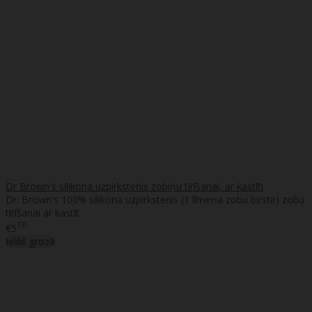
Dr Brown's silikona uzpirkstenis zobiņu tīrīšanai, ar kastīti
Dr. Brown's 100% silikona uzpirkstenis (1 līmeņa zobu birste) zobu
tīrīšanai ar kastīt..
70
€5
Ielikt grozā