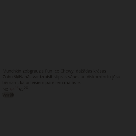
Munchkin zobgrauzis Fun Ice Chewy, dažādas krāsas
Zobu šķilšanās var izraisīt stipras sāpes un diskomfortu jūsu
bērnam, kā arī visiem pārējiem mājās e..
95
20
No
€4
€5
Vairāk