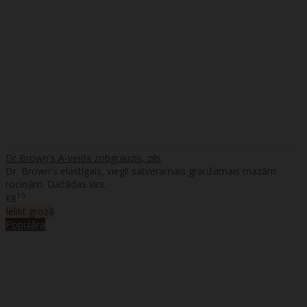
Dr Brown's A-veida zobgrauzis, zils
Dr. Brown's elastīgais, viegli satveramais graužamais mazām
rociņām. Dažādas virs..
15
€8
Ielikt grozā
Populāra