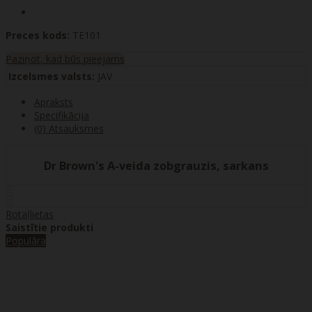
Preces kods:
TE101
Paziņot, kad būs pieejams
Izcelsmes valsts:
JAV
Apraksts
Specifikācija
(0) Atsauksmes
Dr Brown's A-veida zobgrauzis, sarkans
Rotaļlietas
Saistītie produkti
Populāra