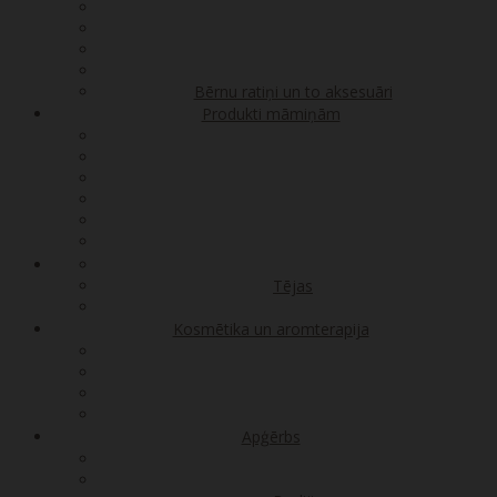
Bērnu ratiņi un to aksesuāri
Produkti māmiņām
Tējas
Kosmētika un aromterapija
Apģērbs