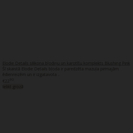
Elodie Details silikona bļodiņu un karotīšu komplekts Blushing Pink
Šī skaistā Elodie Details bļoda ir paredzēta mazuļa pirmajām
ēdienreizēm un ir izgatavota ..
90
€22
Ielikt grozā