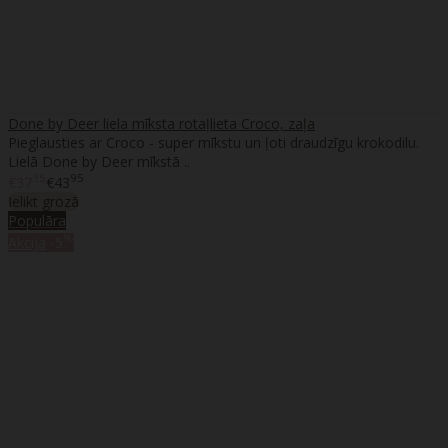
Done by Deer liela mīksta rotaļlieta Croco, zaļa
Pieglausties ar Croco - super mīkstu un ļoti draudzīgu krokodilu.
Lielā Done by Deer mīkstā ..
35
95
€37
€43
Ielikt grozā
Populāra
%
Akcija
-5