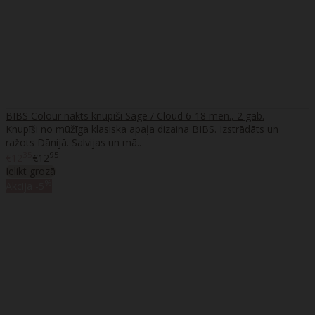
BIBS Colour nakts knupīši Sage / Cloud 6-18 mēn., 2 gab.
Knupīši no mūžīga klasiska apaļa dizaina BIBS. Izstrādāts un
ražots Dānijā. Salvijas un mā..
35
95
€12
€12
Ielikt grozā
%
Akcija
-5