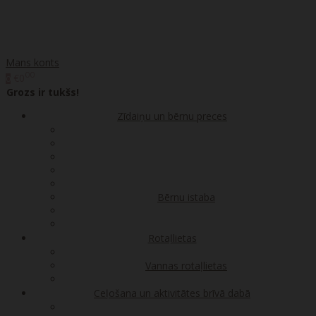
Mans konts
00
€0
0
Grozs ir tukšs!
Zīdaiņu un bērnu preces
Bērnu istaba
Rotaļlietas
Vannas rotaļlietas
Ceļošana un aktivitātes brīvā dabā