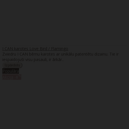
I CAN karotes Love Bird / Flamingo
Zviedru I CAN bērnu karotes ar unikālu patentētu dizainu. Tie ir
iespaidojuši visu pasauli, ir ārkār..
Populāra
%
Akcija
-8