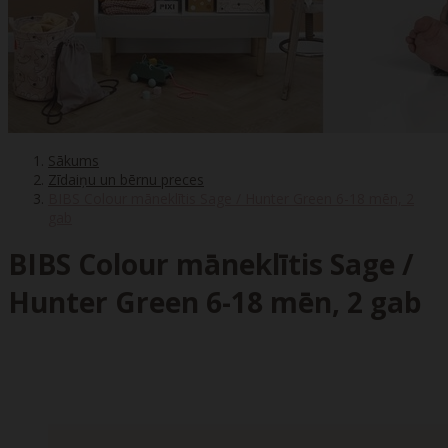
Sākums
Zīdaiņu un bērnu preces
BIBS Colour māneklītis Sage / Hunter Green 6-18 mēn, 2
gab
BIBS Colour māneklītis Sage /
Hunter Green 6-18 mēn, 2 gab