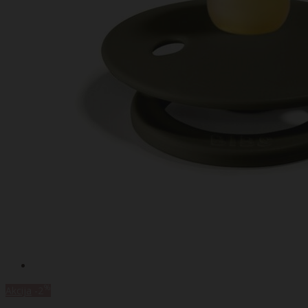
%
Akcija
-2