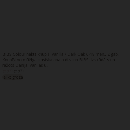
BIBS Colour nakts knupīši Vanilla / Dark Oak 6-18 mēn., 2 gab.
Knupīši no mūžīga klasiska apaļa dizaina BIBS. Izstrādāts un
ražots Dānijā. Vaniļas u..
25
95
€12
€12
Ielikt grozā