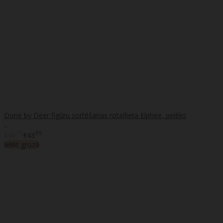
Done by Deer figūru sortēšanas rotaļlieta Elphee, pelēks
..
75
95
€41
€43
Ielikt grozā