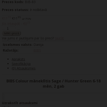
Preces kods:
BIB-83
Preces statuss:
Ir noliktavā
70
95
€11
€11
ar PVN
25
Jūs ietaupāt - €0
Vai jums ir jautājumi par šo preci?
Jautāt
Izcelsmes valsts:
Danija
Ražotājs:
BIBS
Apraksts
Specifikācija
(0) Atsauksmes
BIBS Colour māneklītis Sage / Hunter Green 6-18
mēn, 2 gab
Uzrakstīt atsauksmi