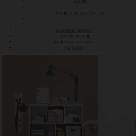
Bodiji
Romperi un kombinezoni
Grāmatas bērniem
Dāvanu kuponi
Izpārdošanas veikals
Par Avietė