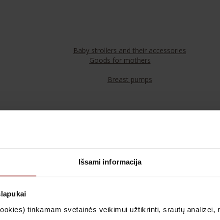
Baby strollers and their accessories
Goods for mothers
Breast pumps
Food
Teas
Išsami informacija
Cosmetics & Aromatherapy
slapukai
kies) tinkamam svetainės veikimui užtikrinti, srautų analizei, rin
Clothing