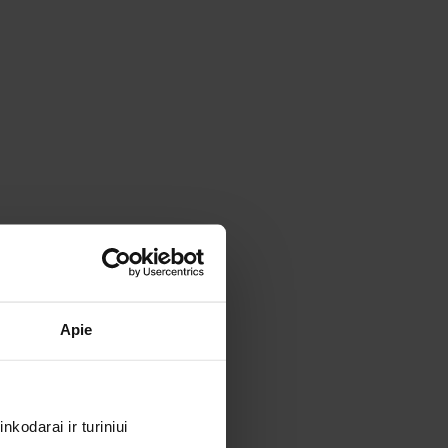
Apie
kodarai ir turiniui