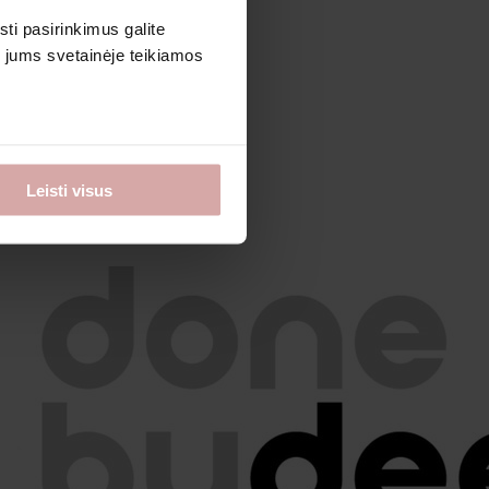
sti pasirinkimus galite
i jums svetainėje teikiamos
Leisti visus