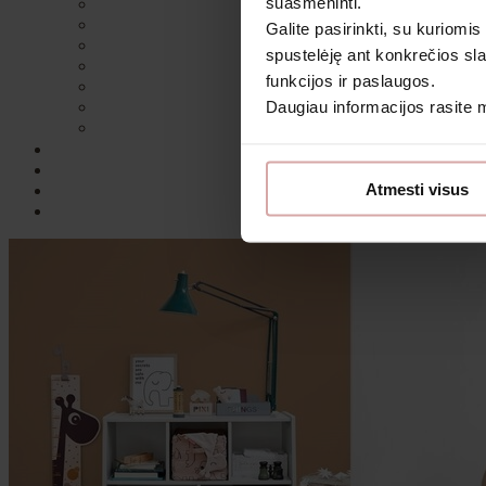
suasmeninti.
Galite pasirinkti, su kuriomis
spustelėję ant konkrečios sla
funkcijos ir paslaugos.
Daugiau informacijos rasite
Sutin
Atmesti visus
Daugiau i