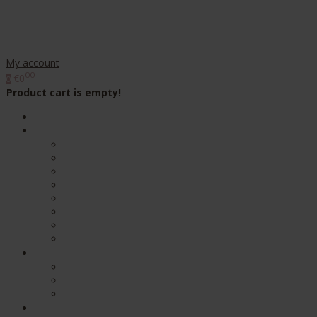
My account
00
€0
0
Product cart is empty!