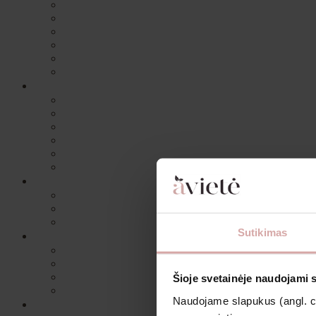
Sutikimas
Šioje svetainėje naudojami 
Naudojame slapukus (angl. coo