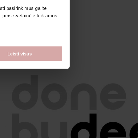
sti pasirinkimus galite
i jums svetainėje teikiamos
Leisti visus