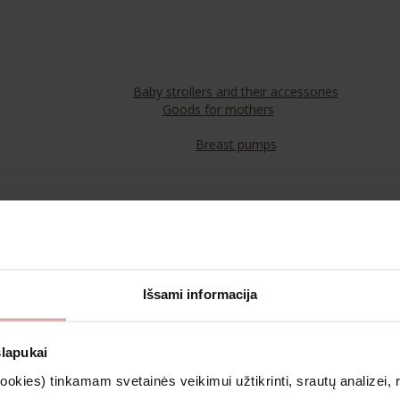
Baby strollers and their accessories
Goods for mothers
Breast pumps
Food
Teas
Išsami informacija
Cosmetics & Aromatherapy
slapukai
kies) tinkamam svetainės veikimui užtikrinti, srautų analizei, rin
Clothing