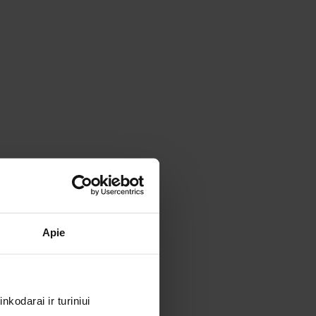
Apie
kodarai ir turiniui