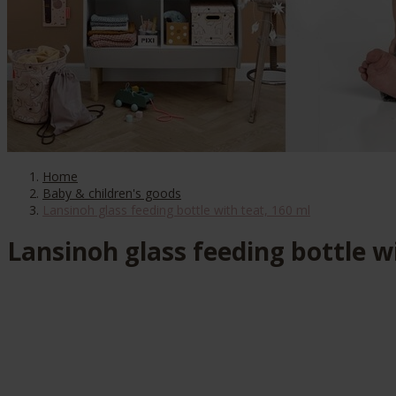
Home
Baby & children's goods
Lansinoh glass feeding bottle with teat, 160 ml
Lansinoh glass feeding bottle w