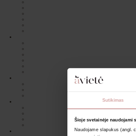
Sutikimas
Šioje svetainėje naudojami 
Naudojame slapukus (angl. coo