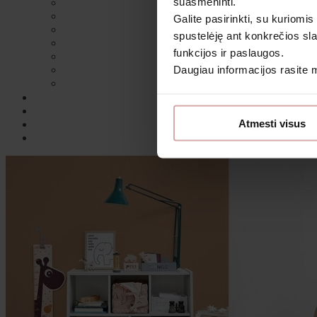
suasmeninti.
Galite pasirinkti, su kuriomis
spustelėję ant konkrečios sla
funkcijos ir paslaugos.
Daugiau informacijos rasite
Sutin
Atmesti visus
Daugiau i