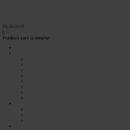
My account
00
€0
0
Product cart is empty!