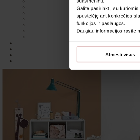
suasmeninti.
Galite pasirinkti, su kuriomis
spustelėję ant konkrečios sla
funkcijos ir paslaugos.
Daugiau informacijos rasite
Sutin
Atmesti visus
Daugiau i