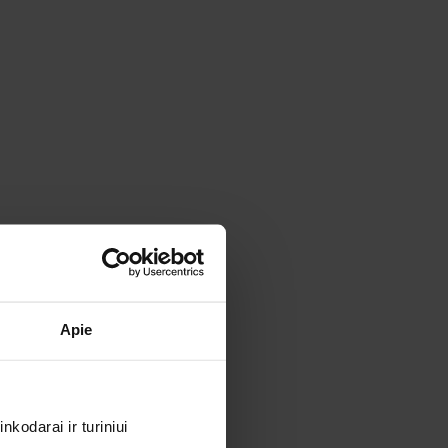
Apie
kodarai ir turiniui