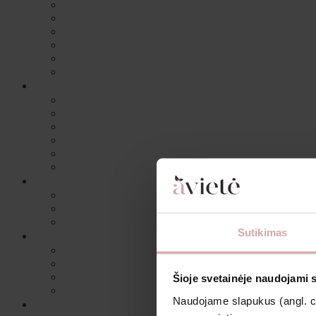
Sutikimas
Šioje svetainėje naudojami 
Naudojame slapukus (angl. coo