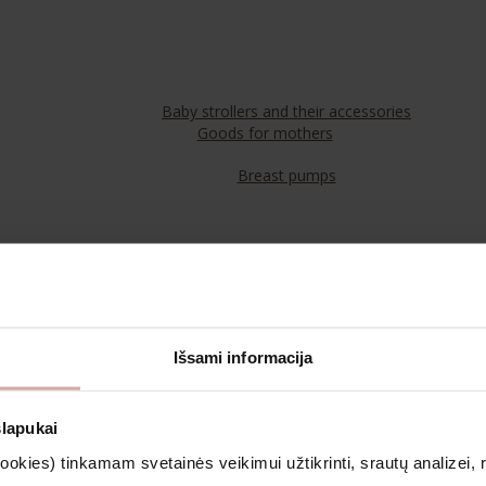
Baby strollers and their accessories
Goods for mothers
Breast pumps
Food
Teas
Išsami informacija
Cosmetics & Aromatherapy
slapukai
kies) tinkamam svetainės veikimui užtikrinti, srautų analizei, rin
Clothing