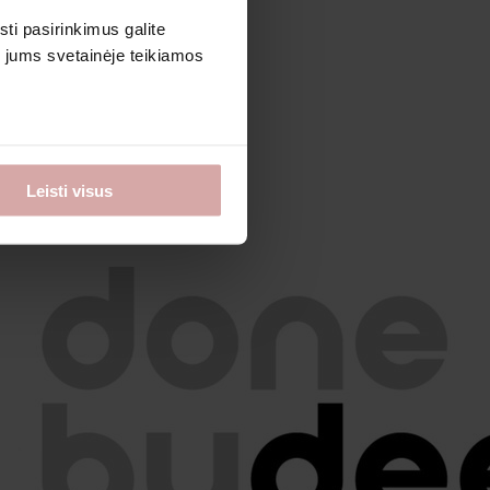
sti pasirinkimus galite
i jums svetainėje teikiamos
Leisti visus