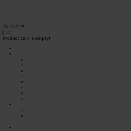
My account
00
€0
0
Product cart is empty!