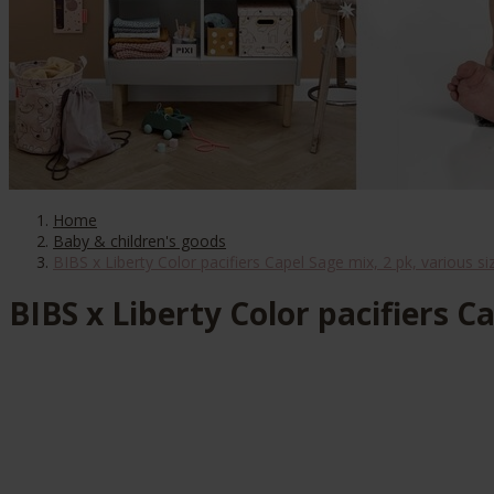
Home
Baby & children's goods
BIBS x Liberty Color pacifiers Capel Sage mix, 2 pk, various si
BIBS x Liberty Color pacifiers Ca