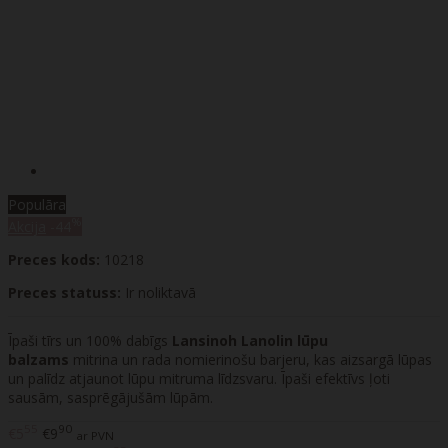
Populāra
%
Akcija
-44
Preces kods:
10218
Preces statuss:
Ir noliktavā
Īpaši tīrs un 100% dabīgs
Lansinoh Lanolin lūpu
balzams
mitrina un rada nomierinošu barjeru, kas aizsargā lūpas
un palīdz atjaunot lūpu mitruma līdzsvaru. Īpaši efektīvs ļoti
sausām, sasprēgājušām lūpām.
55
90
€5
€9
ar PVN