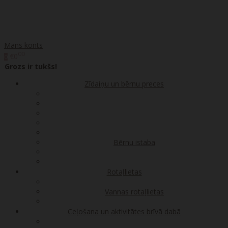
Mans konts
00
€0
0
Grozs ir tukšs!
Zīdaiņu un bērnu preces
Bērnu istaba
Rotaļlietas
Vannas rotaļlietas
Ceļošana un aktivitātes brīvā dabā