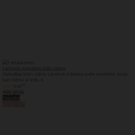
Lansinoh manuālais krūts sūknis
Manuālais krūts sūknis Lansinoh ir lieliska izvēle sievietēm, kuras
baro bērnu ar krūti, k..
70
90
€33
€44
Ielikt grozā
Populāra
%
Akcija
-30