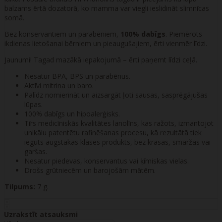
balzams ērtā dozatorā, ko mamma var viegli ieslidināt slimnīcas
somā.
Bez konservantiem un parabēniem,
100% dabīgs
. Piemērots
ikdienas lietošanai bērniem un pieaugušajiem, ērti vienmēr līdzi.
Jaunumi! Tagad mazākā iepakojumā – ērti paņemt līdzi ceļā.
Nesatur BPA, BPS un parabēnus.
Aktīvi mitrina un baro.
Palīdz nomierināt un aizsargāt ļoti sausas, sasprēgājušas
lūpas.
100% dabīgs un hipoalerģisks.
Tīrs medicīniskās kvalitātes lanolīns, kas ražots, izmantojot
unikālu patentētu rafinēšanas procesu, kā rezultātā tiek
iegūts augstākās klases produkts, bez krāsas, smaržas vai
garšas.
Nesatur piedevas, konservantus vai ķīmiskas vielas.
Drošs grūtniecēm un barojošām mātēm.
Tilpums:
7 g.
Uzrakstīt atsauksmi