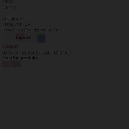
Vārds:
E-pasts:
Atsauksme:
Vērtējums:
Ievadiet attēlā redzamo kodu:
Uzrakstīt
Balzams
,
Lanolīna
,
Lūpu
,
Lansinoh
Saistītie produkti
%
Akcija
-5