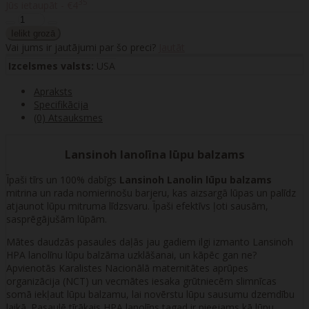
35
Jūs ietaupāt - €4
Vai jums ir jautājumi par šo preci?
Jautāt
Izcelsmes valsts:
USA
Apraksts
Specifikācija
(0) Atsauksmes
Lansinoh lanolīna lūpu balzams
Īpaši tīrs un 100% dabīgs
Lansinoh Lanolin lūpu balzams
mitrina un rada nomierinošu barjeru, kas aizsargā lūpas un palīdz
atjaunot lūpu mitruma līdzsvaru. Īpaši efektīvs ļoti sausām,
sasprēgājušām lūpām.
Mātes daudzās pasaules daļās jau gadiem ilgi izmanto Lansinoh
HPA lanolīnu lūpu balzāma uzklāšanai, un kāpēc gan ne?
Apvienotās Karalistes Nacionālā maternitātes aprūpes
organizācija (NCT) un vecmātes iesaka grūtniecēm slimnīcas
somā iekļaut lūpu balzamu, lai novērstu lūpu sausumu dzemdību
laikā. Pasaulē tīrākais HPA lanolīns tagad ir pieejams kā lūpu