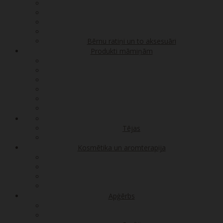
Bērnu ratiņi un to aksesuāri
Produkti māmiņām
Tējas
Kosmētika un aromterapija
Apģērbs