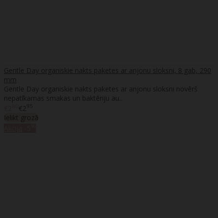
Gentle Day organiskie nakts paketes ar anjonu sloksni, 8 gab, 290
mm
Gentle Day organiskie nakts paketes ar anjonu sloksni novērš
nepatīkamas smakas un baktēriju au..
80
95
€2
€2
Ielikt grozā
%
Akcija
-5