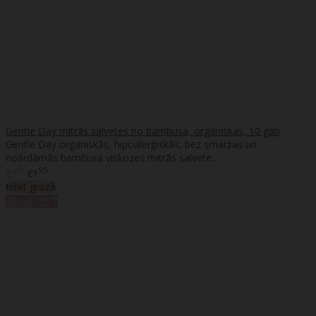
Gentle Day mitrās salvetes no bambusa, organiskas, 10 gab
Gentle Day organiskās, hipoalerģiskās, bez smaržas un
noārdāmās bambusa viskozes mitrās salvete..
85
95
€1
€1
Ielikt grozā
%
Akcija
-25