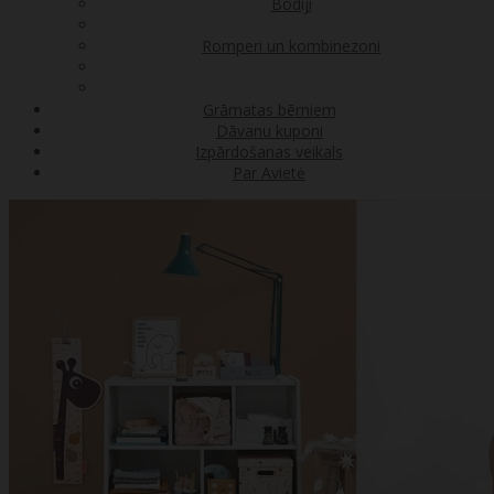
Bodiji
Romperi un kombinezoni
Grāmatas bērniem
Dāvanu kuponi
Izpārdošanas veikals
Par Avietė