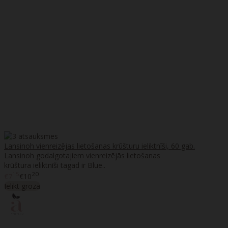
Lansinoh vienreizējas lietošanas krūšturu ieliktnīši, 60 gab.
Lansinoh godalgotajiem vienreizējās lietošanas
krūštura ieliktnīši tagad ir Blue..
15
20
€7
€10
Ielikt grozā