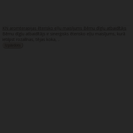
KN aromterapijas ēterisko eļļu maisījums Bērnu dīgļu atbaidītājs
Bērnu dīgļu atbaidītājs ir sinerģisks ēterisko eļļu maisījums, kurā
ietilpst rozalīnas, tējas koka, ..