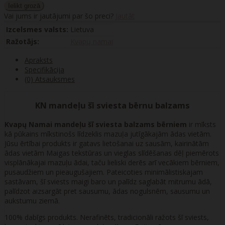
Vai jums ir jautājumi par šo preci?
Jautāt
Izcelsmes valsts:
Lietuva
Ražotājs:
Kvapų namai
Apraksts
Specifikācija
(0) Atsauksmes
KN mandeļu šī sviesta bērnu balzams
Kvapų Namai mandeļu šī sviesta balzams bērniem
ir mīksts
kā pūkains mīkstinošs līdzeklis mazuļa jutīgākajām ādas vietām.
Jūsu ērtībai produkts ir gatavs lietošanai uz sausām, kairinātām
ādas vietām Maigas tekstūras un vieglas slīdēšanas dēļ piemērots
visplānākajai mazuļu ādai, taču lieliski derēs arī vecākiem bērniem,
pusaudžiem un pieaugušajiem. Pateicoties minimālistiskajam
sastāvam, šī sviests maigi baro un palīdz saglabāt mitrumu ādā,
palīdzot aizsargāt pret sausumu, ādas nogulsnēm, sausumu un
aukstumu ziemā.
100% dabīgs produkts. Nerafinēts, tradicionāli ražots šī sviests,