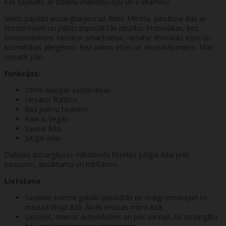
kas sajaukts ar zīdainu mandeļu eļļu un E vitamīnu.
Veido papildu aizsargbarjeru uz ādas. Mitrina, piesātina ādu ar
fitosterīniem un palīdz stiprināt tās izturību. Prebiotikas, bez
konservantiem. Nesatur smaržvielas, nesatur ēteriskās eļļas un
kosmētikas alergēnus. Bez palmu eļļas un atvasinājumiem. Man
nepatīk pāri.
Funkcijas:
100% dabīgas sastāvdaļas
Nesatur ftalātus
Bez palmu taukiem
Raw & Vegan
Sausai ādai
Jutīgai ādai.
Dabisks aizsargājošs mīkstinošs līdzeklis jutīgai ādai pret
sausumu, apsārtumu un lobīšanos.
Lietošana.
Sasildiet sviesta gabalu plaukstās un maigi iemasējiet to
mazuļa tīrajā ādā. Ātrāk iesūcas mitrā ādā.
Lietojiet, mainot autiņbiksītes un pēc vannas, lai aizsargātu