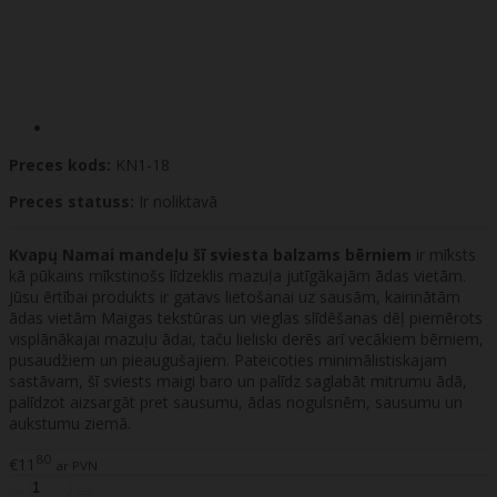
Preces kods:
KN1-18
Preces statuss:
Ir noliktavā
Kvapų Namai mandeļu šī sviesta balzams bērniem
ir mīksts
kā pūkains mīkstinošs līdzeklis mazuļa jutīgākajām ādas vietām.
Jūsu ērtībai produkts ir gatavs lietošanai uz sausām, kairinātām
ādas vietām Maigas tekstūras un vieglas slīdēšanas dēļ piemērots
visplānākajai mazuļu ādai, taču lieliski derēs arī vecākiem bērniem,
pusaudžiem un pieaugušajiem. Pateicoties minimālistiskajam
sastāvam, šī sviests maigi baro un palīdz saglabāt mitrumu ādā,
palīdzot aizsargāt pret sausumu, ādas nogulsnēm, sausumu un
aukstumu ziemā.
80
€11
ar PVN