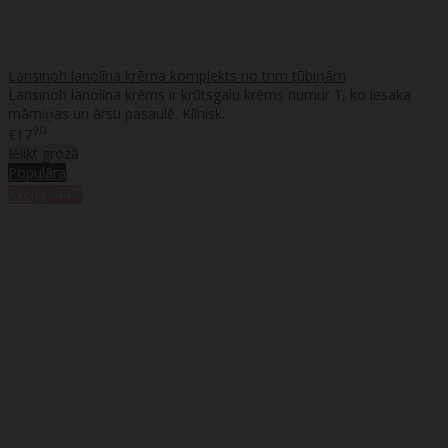
Lansinoh lanolīna krēma komplekts no trim tūbiņām
Lansinoh lanolīna krēms ir krūtsgalu krēms numur 1, ko iesaka
māmiņas un ārsti pasaulē. Klīnisk..
90
€17
Ielikt grozā
Populāra
%
Akcija
-44