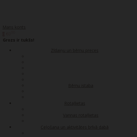
Mans konts
00
€0
0
Grozs ir tukšs!
Zīdaiņu un bērnu preces
Bērnu istaba
Rotaļlietas
Vannas rotaļlietas
Ceļošana un aktivitātes brīvā dabā