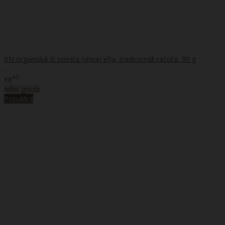
KN organiskā šī sviesta (shea) eļļa, tradicionāli ražota, 90 g
..
40
€8
Ielikt grozā
Populāra