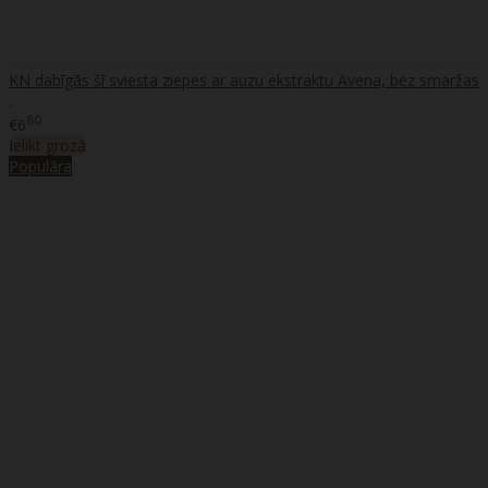
KN dabīgās šī sviesta ziepes ar auzu ekstraktu Avena, bez smaržas
..
80
€6
Ielikt grozā
Populāra