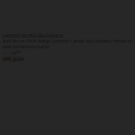
Lansinoh lanolīna lūpu balzams
Īpaši tīrs un 100% dabīgs Lansinoh Lanolin lūpu balzams mitrina un
rada nomierinošu barjer..
55
90
€5
€9
Ielikt grozā