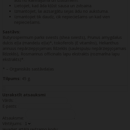
ādu no kairinājuma un izsitumiem.
Lietojiet, kad āda kļūst sausa un zvīņaina.
Izmantojiet, lai aizsargātu sejas ādu no aukstuma.
Izmantojiet tik daudz, cik nepieciešams un kad vien
nepieciešams.
Sastāvs:
Butyrospermum parkii sviests (shea sviests), Prunus amygdalus
dulcis eļļa (mandeļu eļļa)*, tokoferols (E vitamīns), Helianthus
annuus nepārziepjojamais līdzeklis (saulespuķu nepārziepjojamais
līdzeklis), Rosmarinus officinalis lapu ekstrakts (rozmarīna lapu
ekstrakts)*.
* – Organiskās sastāvdaļas
Tilpums:
45 g.
Uzrakstīt atsauksmi
Vārds:
E-pasts:
Atsauksme:
Vērtējums:
Ievadiet attēlā redzamo kodu: