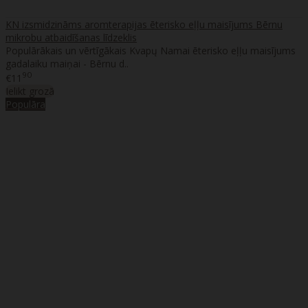
KN izsmidzināms aromterapijas ēterisko eļļu maisījums Bērnu
mikrobu atbaidīšanas līdzeklis
Populārākais un vērtīgākais Kvapų Namai ēterisko eļļu maisījums
gadalaiku maiņai - Bērnu d..
90
€11
Ielikt grozā
Populāra