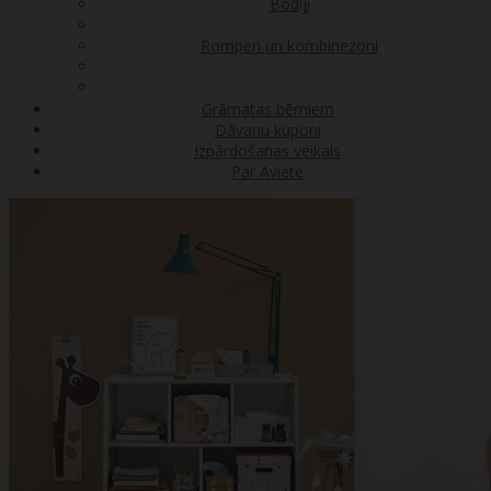
Bodiji
Romperi un kombinezoni
Grāmatas bērniem
Dāvanu kuponi
Izpārdošanas veikals
Par Avietė