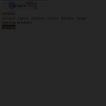
Uzrakstīt
Mandeļu
,
Namai
,
Balzams
,
Sviesta
,
Bērniem
,
Kvapų
Saistītie produkti
Populāra