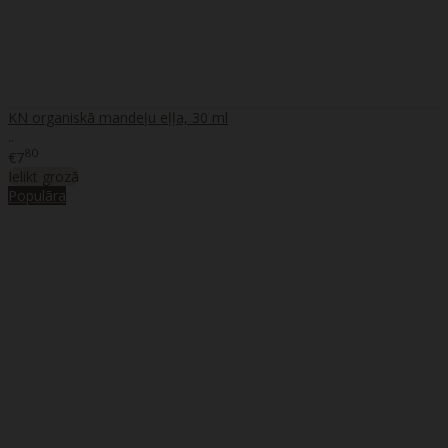
KN organiskā mandeļu eļļa, 30 ml
..
80
€7
Ielikt grozā
Populāra