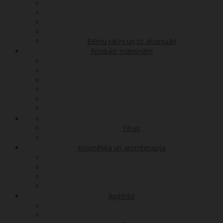
Bērnu ratiņi un to aksesuāri
Produkti māmiņām
Tējas
Kosmētika un aromterapija
Apģērbs