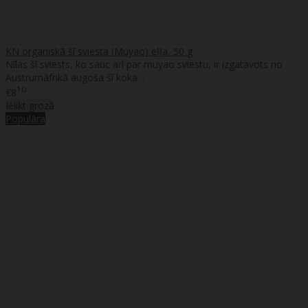
KN organiskā šī sviesta (Muyao) eļļa, 50 g
Nīlas šī sviests, ko sauc arī par muyao sviestu, ir izgatavots no
Austrumāfrikā augoša šī koka ..
10
€8
Ielikt grozā
Populāra